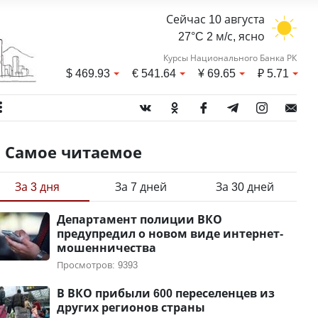
Сейчас 10 августа
27°C 2 м/с, ясно
Курсы Национального Банка РК
$
469.93
€
541.64
¥
69.65
₽
5.71
Самое читаемое
За 3 дня
За 7 дней
За 30 дней
Департамент полиции ВКО
предупредил о новом виде интернет-
мошенничества
Просмотров: 9393
В ВКО прибыли 600 переселенцев из
других регионов страны