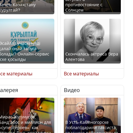
Зачем Казахстану
противостояние с
Курултай?
Солнцем
Өсайлау учаскеңізді
қалай оңай табуға
болады? Онлайн-сервис
Скончалась актриса Вера
іске қосылды
Алентова
се материалы
Все материалы
Галерея
Видео
В РФ вынесен заочный
приговор по уголовному
Как легко найти свой
делу об убийстве Игоря
участок для голосования?
Талькова
Мирас Жугунусов,
Банд’Эрос и миллион для
В Усть-Каменогорске
«супергероев»: как
поблагодарили таксиста,
прошел День металлурга
спасшего пенсионерку от