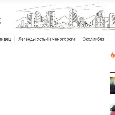
видец
Легенды Усть-Каменогорска
Эколикбез