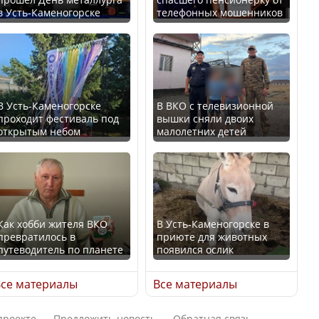
в Усть-Каменогорске
телефонных мошенников
Минтруда назвало
В России введены
отрасли с самыми
дополнительные
высокими зарплатными
ограничения для
предложениями
казахстанских прав
В Усть-Каменогорске
В ВКО с телевизионной
проходит фестиваль под
вышки сняли двоих
открытым небом
малолетних детей
Искусственный интеллект
официально включили в
Трамп официально
школьную программу
вступил в должность
Казахстана
президента США
Как хобби жителя ВКО
В Усть-Каменогорске в
превратилось в
приюте для животных
В Казахстане стало
путеводитель по планете
появился ослик
проще получить
Луну признали объектом
направления на
культурного наследия,
се материалы
Все материалы
медицинские
находящегося под
обследования
угрозой исчезновения
проекте
Предложить новость
Обратная связь