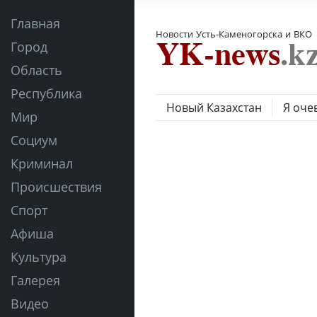
Главная
Новости Усть-Каменогорска и ВКО
Город
Область
Республика
Новый Казахстан
Я оче
Мир
Социум
Криминал
Происшествия
Спорт
Афиша
Культура
Галерея
Видео