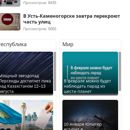
Просмотров: 8435
В Усть-Каменогорске завтра перекроют
часть улиц
Просмотров: 5065
Республика
Мир
Мощный звездопад
Персеиды достигнет пика
В феврале можно будет
над Казахстаном 12–13
наблюдать парад из
августа
шести планет
10 января Юпитер
вступит в