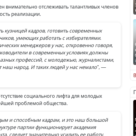
ен внимательно отслеживать талантливых членов
ость реализации.
ь кузницей кадров, готовить современных
ников, умеющих работать с избирателями.
ических менеджеров у нас, откровенно говоря,
уководители в современных условиях должны
разных профессий, с молодежью, журналистами,
т наш народ. И таких людей у нас немало", —
В
отсутствие социального лифта для молодых
нейшей проблемой общества.
дым и способным кадрам, и это наш большой
труктуре партии функционирует академия
а, следует значительно усилить ее работу.