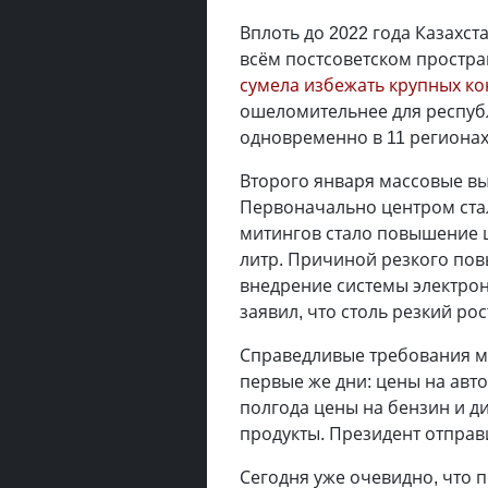
Вплоть до 2022 года Казахст
всём постсоветском простран
сумела избежать крупных к
ошеломительнее для респуб
одновременно в 11 регионах 
Второго января массовые вы
Первоначально центром ста
митингов стало повышение це
литр. Причиной резкого по
внедрение системы электро
заявил, что столь резкий ро
Справедливые требования м
первые же дни: цены на авто
полгода цены на бензин и д
продукты. Президент отправи
Сегодня уже очевидно, что 