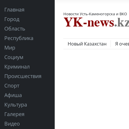
Главная
Новости Усть-Каменогорска и ВКО
Город
Область
Республика
Новый Казахстан
Я оче
Мир
Социум
Криминал
Происшествия
Спорт
Афиша
Культура
Галерея
Видео