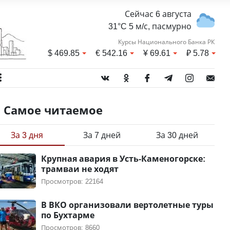
Сейчас 6 августа
31°C 5 м/с, пасмурно
Курсы Национального Банка РК
$
469.85
€
542.16
¥
69.61
₽
5.78
Самое читаемое
За 3 дня
За 7 дней
За 30 дней
Крупная авария в Усть-Каменогорске:
трамваи не ходят
Просмотров: 22164
В ВКО организовали вертолетные туры
по Бухтарме
Просмотров: 8660