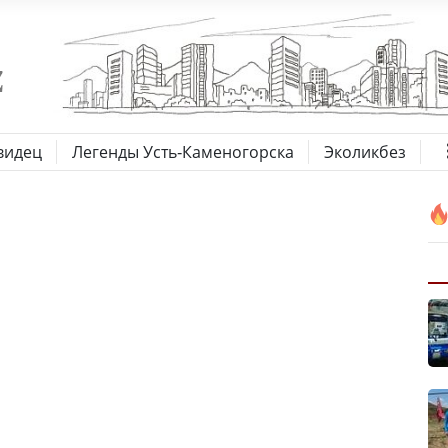
видец
Легенды Усть-Каменогорска
Эколикбез