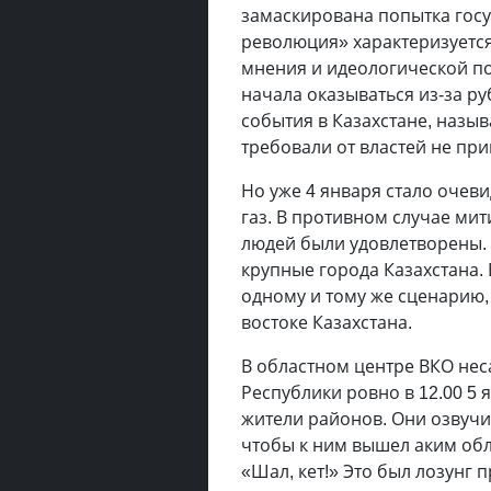
замаскирована попытка госу
революция» характеризуетс
мнения и идеологической по
начала оказываться из-за р
события в Казахстане, назы
требовали от властей не пр
Но уже 4 января стало очев
газ. В противном случае мит
людей были удовлетворены. 
крупные города Казахстана.
одному и тому же сценарию
востоке Казахстана.
В областном центре ВКО не
Республики ровно в 12.00 5
жители районов. Они озвучи
чтобы к ним вышел аким обл
«Шал, кет!» Это был лозунг 