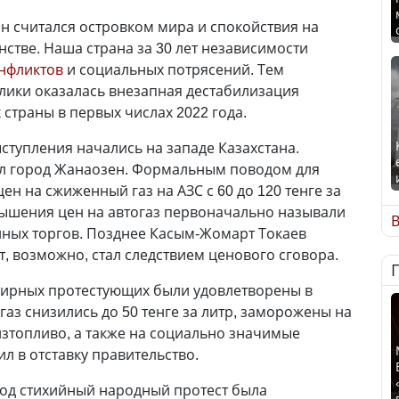
ан считался островком мира и спокойствия на
стве. Наша страна за 30 лет независимости
онфликтов
и социальных потрясений. Тем
лики оказалась внезапная дестабилизация
страны в первых числах 2022 года.
ступления начались на западе Казахстана.
л город Жанаозен. Формальным поводом для
н на сжиженный газ на АЗС с 60 до 120 тенге за
вышения цен на автогаз первоначально называли
В
нных торгов. Позднее Касым-Жомарт Токаев
ст, возможно, стал следствием ценового сговора.
ирных протестующих были удовлетворены в
газ снизились до 50 тенге за литр, заморожены на
изтопливо, а также на социально значимые
л в отставку правительство.
под стихийный народный протест была