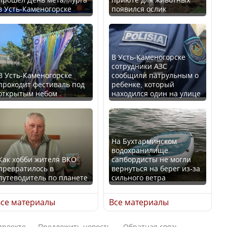
в Усть-Каменогорске
появился ослик
В России введены
Будут ли представлены
дополнительные
интересы регионов в
ограничения для
Курултае?
казахстанских прав
В Усть-Каменогорске
сотрудники АЗС
В Усть-Каменогорске
сообщили патрульным о
проходит фестиваль под
ребенке, который
открытым небом
находился один на улице
Ең төменгі жалақы,
алимент, экология: жеті
Трамп официально
партия сайлаушылармен
вступил в должность
нені талқылап жатыр?
президента США
На Бухтарминском
водохранилище
Как хобби жителя ВКО
сапбордисты не могли
превратилось в
вернуться на берег из-за
Минимальная зарплата,
путеводитель по планете
сильного ветра
алименты, экология — о
Луну признали объектом
чем говорят с
культурного наследия,
се материалы
Все материалы
избирателями
находящегося под
представители партий
угрозой исчезновения
проекте
Предложить новость
Обратная связь