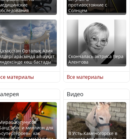
медицинские
противостояние с
обследования
Солнцем
Қазақстан Орталық Азия
елдері арасында әл-ауқат
Скончалась актриса Вера
индексінде көш бастады
Алентова
се материалы
Все материалы
Галерея
Видео
Казахстан возглавил
В РФ вынесен заочный
рейтинг благополучия
приговор по уголовному
среди стран Центральной
делу об убийстве Игоря
Азии
Талькова
Мирас Жугунусов,
Банд’Эрос и миллион для
«супергероев»: как
В Усть-Каменогорске в
прошел День металлурга
приюте для животных