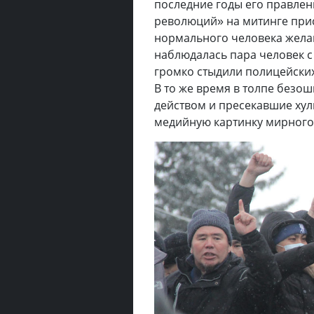
последние годы его правлен
революций» на митинге при
нормального человека желан
наблюдалась пара человек 
громко стыдили полицейских
В то же время в толпе безо
действом и пресекавшие хул
медийную картинку мирного