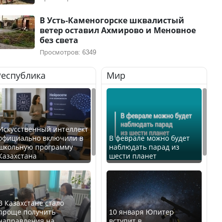
В Усть-Каменогорске шквалистый
ветер оставил Ахмирово и Меновное
без света
Просмотров: 6349
Республика
Мир
Искусственный интеллект
официально включили в
В феврале можно будет
школьную программу
наблюдать парад из
Казахстана
шести планет
В Казахстане стало
проще получить
10 января Юпитер
направления на
вступит в