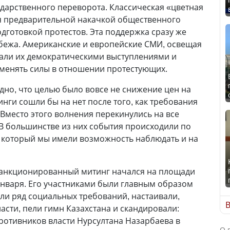
дарственного переворота. Классическая «цветная
я предварительной накачкой общественного
дготовкой протестов. Эта поддержка сразу же
убежа. Американские и европейские СМИ, освещая
вали их демократическими выступлениями и
именять силы в отношении протестующих.
идно, что целью было вовсе не снижение цен на
инги сошли бы на нет после того, как требования
Вместо этого волнения перекинулись на все
 В большинстве из них события происходили по
, который мы имели возможность наблюдать и на
санкционированный митинг начался на площади
 января. Его участниками были главным образом
ли ряд социальных требований, настаивали,
В
асти, пели гимн Казахстана и скандировали:
противников власти Нурсултана Назарбаева в
О 