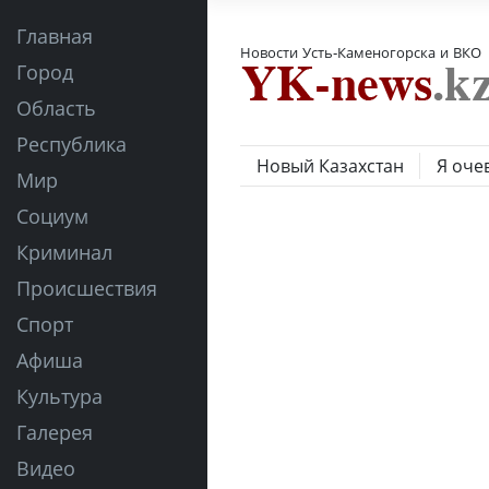
Главная
Новости Усть-Каменогорска и ВКО
Город
Область
Республика
Новый Казахстан
Я оче
Мир
Социум
Криминал
Происшествия
Спорт
Афиша
Культура
Галерея
Видео