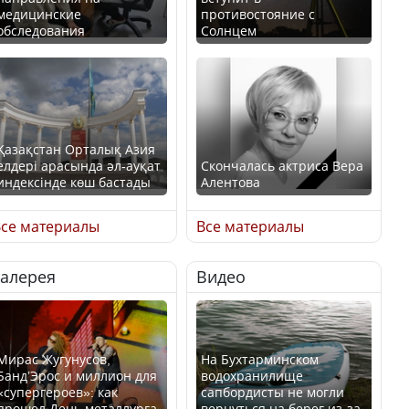
медицинские
противостояние с
обследования
Солнцем
Қазақстан Орталық Азия
елдері арасында әл-ауқат
Скончалась актриса Вера
индексінде көш бастады
Алентова
се материалы
Все материалы
Галерея
Видео
Казахстан возглавил
В РФ вынесен заочный
рейтинг благополучия
приговор по уголовному
среди стран Центральной
делу об убийстве Игоря
Азии
Талькова
Мирас Жугунусов,
На Бухтарминском
Банд’Эрос и миллион для
водохранилище
«супергероев»: как
сапбордисты не могли
прошел День металлурга
вернуться на берег из-за