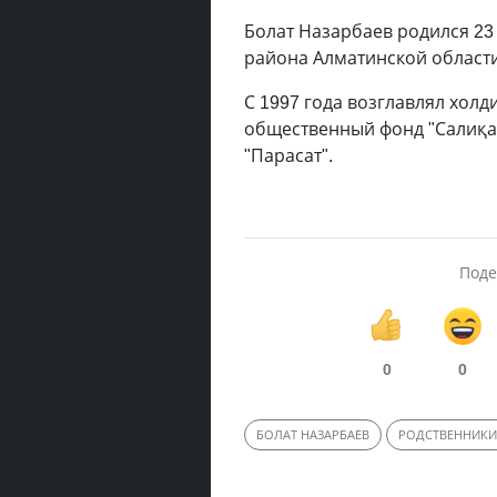
Болат Назарбаев родился 23
района Алматинской области
С 1997 года возглавлял холди
общественный фонд "Салиқал
"Парасат".
Поде
0
0
БОЛАТ НАЗАРБАЕВ
РОДСТВЕННИКИ