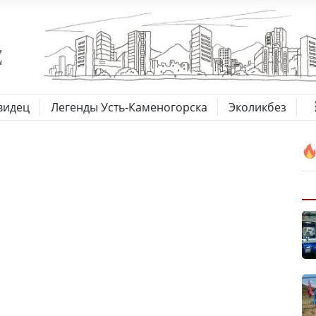
видец
Легенды Усть-Каменогорска
Эколикбез