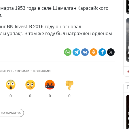
 марта 1953 года в селе Шамалган Карасайского
.
нг BN Invest. В 2016 году он основал
ы ұрпақ". В том же году был награжден орденом
литесь своими эмоциями
В
0
0
0
0
 НАЗАРБАЕВА