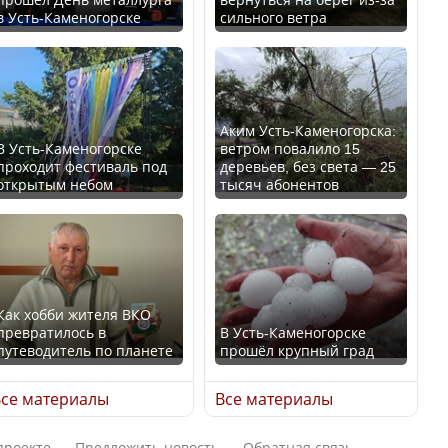
в Усть-Каменогорске
сильного ветра
В России введены
Будут ли представлены
дополнительные
интересы регионов в
ограничения для
Курултае?
казахстанских прав
Аким Усть-Каменогорска:
В Усть-Каменогорске
ветром повалило 15
проходит фестиваль под
деревьев, без света — 25
открытым небом
тысяч абонентов
Ең төменгі жалақы,
алимент, экология: жеті
Трамп официально
партия сайлаушылармен
вступил в должность
нені талқылап жатыр?
президента США
Как хобби жителя ВКО
превратилось в
В Усть-Каменогорске
Минимальная зарплата,
путеводитель по планете
прошёл крупный град
алименты, экология — о
Луну признали объектом
чем говорят с
культурного наследия,
се материалы
Все материалы
избирателями
находящегося под
представители партий
угрозой исчезновения
проекте
Предложить новость
Обратная связь