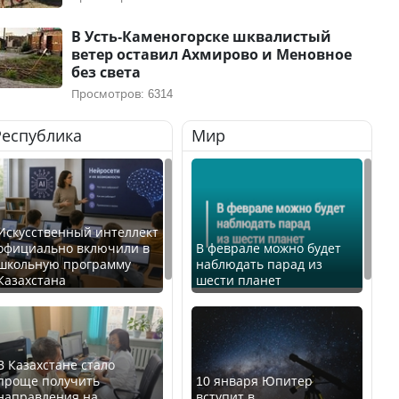
В Усть-Каменогорске шквалистый
ветер оставил Ахмирово и Меновное
без света
Просмотров: 6314
Республика
Мир
Искусственный интеллект
официально включили в
В феврале можно будет
школьную программу
наблюдать парад из
Казахстана
шести планет
В Казахстане стало
проще получить
10 января Юпитер
направления на
вступит в