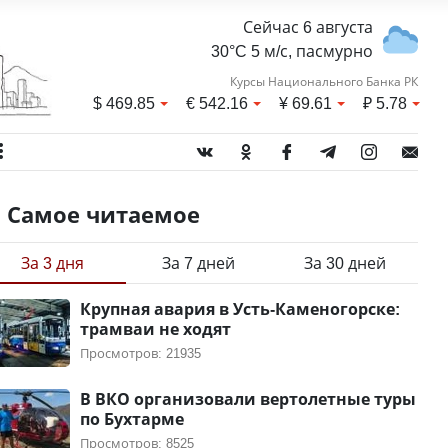
Сейчас 6 августа
30°C 5 м/с, пасмурно
Курсы Национального Банка РК
$
469.85
€
542.16
¥
69.61
₽
5.78
Самое читаемое
За 3 дня
За 7 дней
За 30 дней
Крупная авария в Усть-Каменогорске:
трамваи не ходят
Просмотров: 21935
В ВКО организовали вертолетные туры
по Бухтарме
Просмотров: 8525