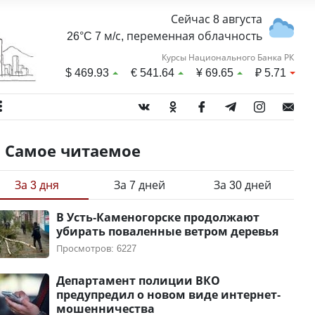
Сейчас 8 августа
26°C 7 м/с, переменная облачность
Курсы Национального Банка РК
$
469.93
€
541.64
¥
69.65
₽
5.71
Самое читаемое
За 3 дня
За 7 дней
За 30 дней
В Усть-Каменогорске продолжают
убирать поваленные ветром деревья
Просмотров: 6227
Департамент полиции ВКО
предупредил о новом виде интернет-
мошенничества