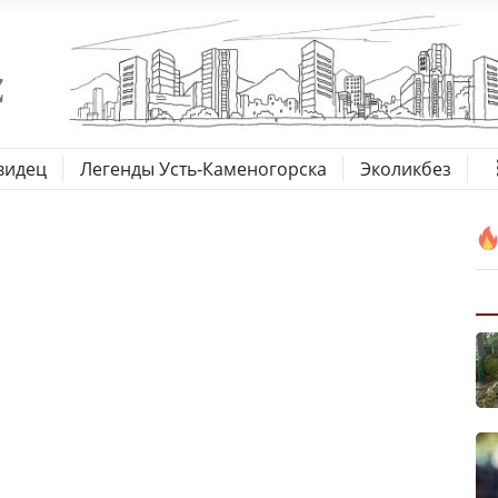
видец
Легенды Усть-Каменогорска
Эколикбез