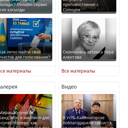
болады? Онлайн-сервис
противостояние с
іске қосылды
Солнцем
Как легко найти свой
Скончалась актриса Вера
участок для голосования?
Алентова
се материалы
Все материалы
Галерея
Видео
Минтруда назвало
В РФ вынесен заочный
отрасли с самыми
приговор по уголовному
высокими зарплатными
делу об убийстве Игоря
предложениями
Талькова
Мирас Жугунусов,
Банд’Эрос и миллион для
В Усть-Каменогорске
«супергероев»: как
поблагодарили таксиста,
прошел День металлурга
спасшего пенсионерку от