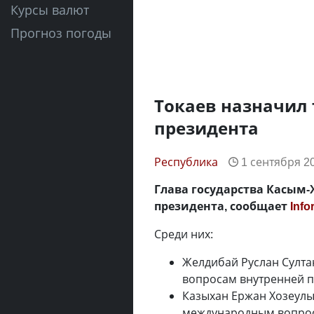
Курсы валют
Прогноз погоды
Токаев назначил
президента
Республика
1 сентября 20
Глава государства Касым
президента, сообщает
Info
Среди них:
Желдибай Руслан Султ
вопросам внутренней п
Казыхан Ержан Хозеул
международным вопро