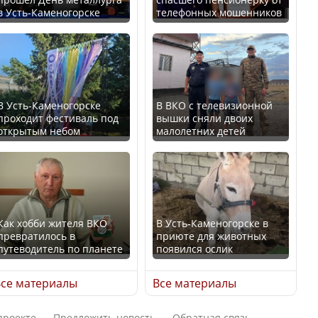
в Усть-Каменогорске
телефонных мошенников
Искусственный интеллект
В России введены
официально включили в
дополнительные
школьную программу
ограничения для
Казахстана
казахстанских прав
В Усть-Каменогорске
В ВКО с телевизионной
проходит фестиваль под
вышки сняли двоих
В Казахстане стало
открытым небом
малолетних детей
проще получить
направления на
Трамп официально
медицинские
вступил в должность
обследования
президента США
Как хобби жителя ВКО
В Усть-Каменогорске в
превратилось в
приюте для животных
путеводитель по планете
появился ослик
Луну признали объектом
Қазақстан Орталық Азия
культурного наследия,
се материалы
Все материалы
елдері арасында әл-ауқат
находящегося под
индексінде көш бастады
угрозой исчезновения
проекте
Предложить новость
Обратная связь