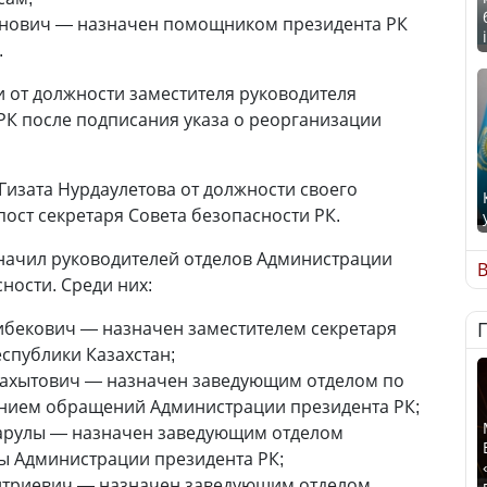
нович — назначен помощником президента РК
.
и от должности заместителя руководителя
РК после подписания указа о реорганизации
Гизата Нурдаулетова от должности своего
пост секретаря Совета безопасности РК.
значил руководителей отделов Администрации
В
ности. Среди них:
бекович — назначен заместителем секретаря
спублики Казахстан;
Бахытович — назначен заведующим отделом по
ением обращений Администрации президента РК;
тарулы — назначен заведующим отделом
ы Администрации президента РК;
итриевич — назначен заведующим отделом