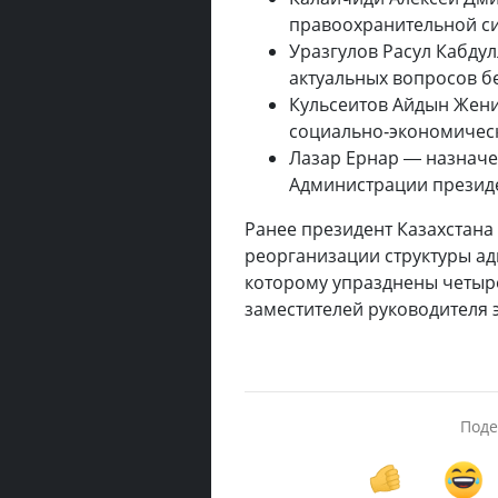
правоохранительной си
Уразгулов Расул Кабду
актуальных вопросов б
Кульсеитов Айдын Жен
социально-экономическ
Лазар Ернар — назнач
Администрации президе
Ранее президент Казахстана
реорганизации структуры ад
которому упразднены четыре
заместителей руководителя э
Поде