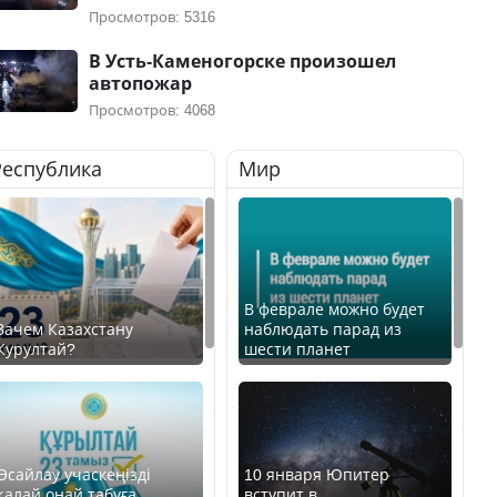
Просмотров: 5316
В Усть-Каменогорске произошел
автопожар
Просмотров: 4068
Республика
Мир
В феврале можно будет
Зачем Казахстану
наблюдать парад из
Курултай?
шести планет
Өсайлау учаскеңізді
10 января Юпитер
қалай оңай табуға
вступит в