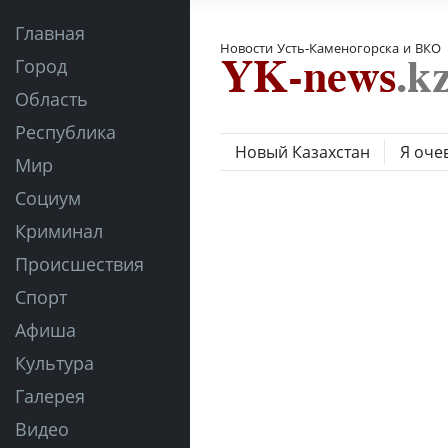
Главная
Новости Усть-Каменогорска и ВКО
Город
Область
Республика
Новый Казахстан
Я оче
Мир
Социум
Криминал
Происшествия
Спорт
Афиша
Культура
Галерея
Видео