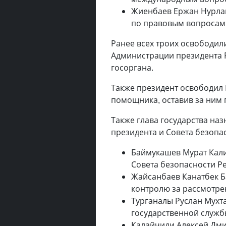
Жиенбаев Ержан Нурла
по правовым вопросам
Ранее всех троих освободил
Администрации президента 
госоргана.
Также президент освободил 
помощника, оставив за ним 
Также глава государства на
президента и Совета безопас
Баймукашев Мурат Кали
Совета безопасности Ре
Жайсанбаев Канатбек 
контролю за рассмотр
Турганалы Руслан Мух
государственной служб
Калайчиди Алексей Дм