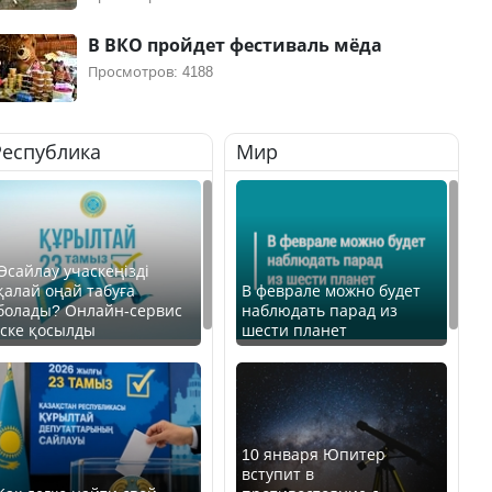
В ВКО пройдет фестиваль мёда
Просмотров: 4188
Республика
Мир
Өсайлау учаскеңізді
қалай оңай табуға
В феврале можно будет
болады? Онлайн-сервис
наблюдать парад из
іске қосылды
шести планет
10 января Юпитер
вступит в