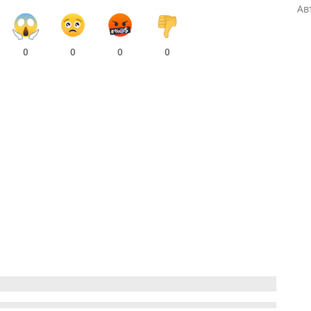
Ав
0
0
0
0