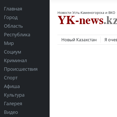
Главная
Новости Усть-Каменогорска и ВКО
Город
Область
Республика
Новый Казахстан
Я оче
Мир
Социум
Криминал
Происшествия
Спорт
Афиша
Культура
Галерея
Видео