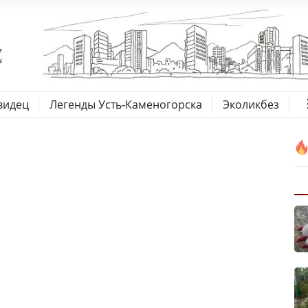
видец
Легенды Усть-Каменогорска
Эколикбез