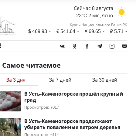
Сейчас 8 августа
23°C 2 м/с, ясно
Курсы Национального Банка РК
$
469.93
€
541.64
¥
69.65
₽
5.71
Самое читаемое
За 3 дня
За 7 дней
За 30 дней
В Усть-Каменогорске прошёл крупный
град
Просмотров: 7017
В Усть-Каменогорске продолжают
убирать поваленные ветром деревья
Просмотров: 6112