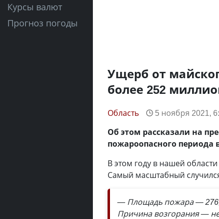
Курсы валют
Прогноз погоды
Ущерб от майског
более 252 миллио
Область
5 ноября 2021, 6
Об этом рассказали на пр
пожароопасного периода в
В этом году в нашей област
Самый масштабный случился 
— Площадь пожара — 276,4
Причина возгорания — н