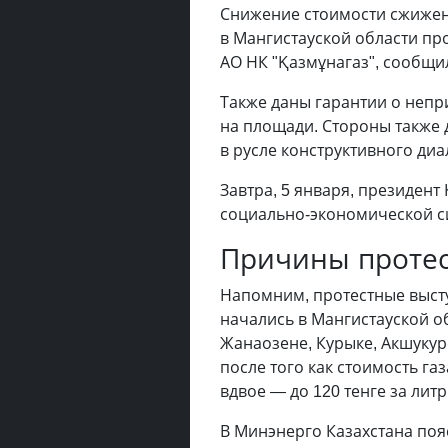
Снижение стоимости сжиженн
в Мангистауской области пр
АО НК "Қазмұнагаз", сообщи
Также даны гарантии о непр
на площади. Стороны также
в русле конструктивного диа
Завтра, 5 января, президен
социально-экономической си
Причины протес
Напомним, протестные высту
начались в Мангистауской о
Жанаозене, Курыке, Акшукуре
после того как стоимость га
вдвое
—
до 120 тенге за литр
В Минэнерго Казахстана пояс