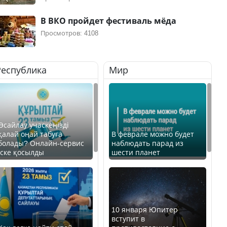
В ВКО пройдет фестиваль мёда
Просмотров: 4108
Республика
Мир
Өсайлау учаскеңізді
қалай оңай табуға
В феврале можно будет
болады? Онлайн-сервис
наблюдать парад из
іске қосылды
шести планет
10 января Юпитер
вступит в