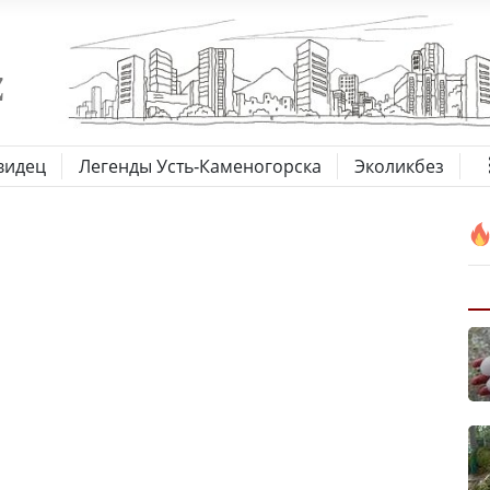
видец
Легенды Усть-Каменогорска
Эколикбез