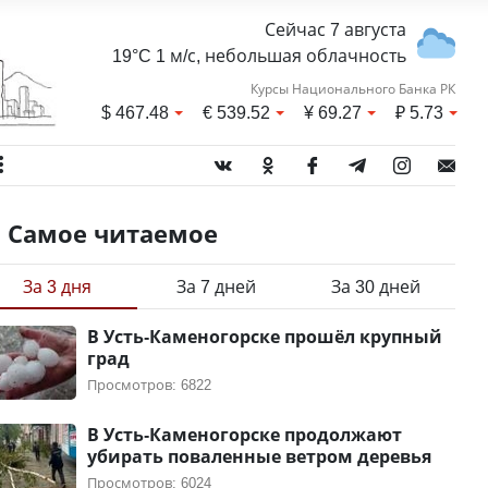
Сейчас 7 августа
19°C 1 м/с, небольшая облачность
Курсы Национального Банка РК
$
467.48
€
539.52
¥
69.27
₽
5.73
Самое читаемое
За 3 дня
За 7 дней
За 30 дней
В Усть-Каменогорске прошёл крупный
град
Просмотров: 6822
В Усть-Каменогорске продолжают
убирать поваленные ветром деревья
Просмотров: 6024