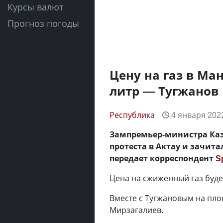
Курсы валют
Прогноз погоды
Цену на газ в Ман
литр — Тугжанов
Республика
4 января 2022
Зампремьер-министра Каз
протеста в Актау и зачит
передает корреспондент
S
Цена на сжиженный газ будет
Вместе с Тугжановым на пло
Мирзагалиев.