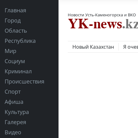
Главная
Новости Усть-Каменогорска и ВКО
Город
Область
Республика
Новый Казахстан
Я оче
Мир
Социум
Криминал
Происшествия
Спорт
Афиша
Культура
Галерея
Видео