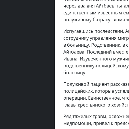
через два дня Айтбаев пытал
единственным известным ем
полуживому батраку сломали
Испугавшись последствий, А
сотруднику управления миг
в больницу. Родственник, в
Айтбаева. Последний вместе
Ивана. Изувеченного мужчин
родственнику-полицейскому,
больницу.
Полуживой пациент рассказа
полицейских, которые успели
операции. Единственное, что
главы крестьянского хозяйст
Ряд тяжелых травм, осложн
медпомощи, привел к предск