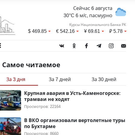
Сейчас 6 августа
30°C 6 м/с, пасмурно
Курсы Национального Банка РК
$
469.85
€
542.16
¥
69.61
₽
5.78
Самое читаемое
За 3 дня
За 7 дней
За 30 дней
Крупная авария в Усть-Каменогорске:
трамваи не ходят
Просмотров: 22164
В ВКО организовали вертолетные туры
по Бухтарме
Просмотров: 8660