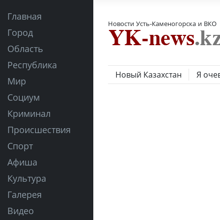
Главная
Новости Усть-Каменогорска и ВКО
Город
Область
Республика
Новый Казахстан
Я оче
Мир
Социум
Криминал
Происшествия
Спорт
Афиша
Культура
Галерея
Видео