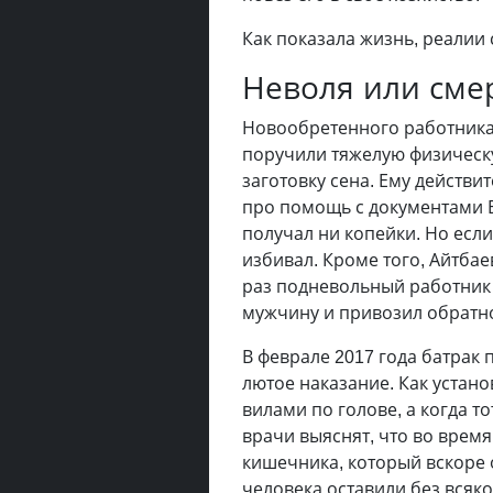
Как показала жизнь, реалии
Неволя или сме
Новообретенного работника
поручили тяжелую физическу
заготовку сена. Ему действи
про помощь с документами Е
получал ни копейки. Но если
избивал. Кроме того, Айтбае
раз подневольный работник
мужчину и привозил обратно
В феврале 2017 года батрак 
лютое наказание. Как устано
вилами по голове, а когда т
врачи выяснят, что во время
кишечника, который вскоре
человека оставили без всяк