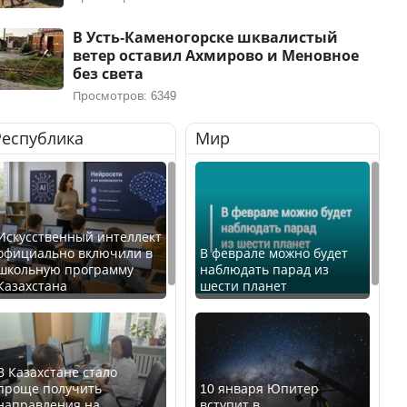
В Усть-Каменогорске шквалистый
ветер оставил Ахмирово и Меновное
без света
Просмотров: 6349
Республика
Мир
Искусственный интеллект
официально включили в
В феврале можно будет
школьную программу
наблюдать парад из
Казахстана
шести планет
В Казахстане стало
проще получить
10 января Юпитер
направления на
вступит в