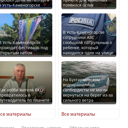
в Усть-Каменогорске
появился ослик
В России введены
Будут ли представлены
дополнительные
интересы регионов в
ограничения для
Курултае?
казахстанских прав
В Усть-Каменогорске
сотрудники АЗС
В Усть-Каменогорске
сообщили патрульным о
проходит фестиваль под
ребенке, который
открытым небом
находился один на улице
Ең төменгі жалақы,
алимент, экология: жеті
Трамп официально
партия сайлаушылармен
вступил в должность
нені талқылап жатыр?
президента США
На Бухтарминском
водохранилище
Как хобби жителя ВКО
сапбордисты не могли
превратилось в
вернуться на берег из-за
Минимальная зарплата,
путеводитель по планете
сильного ветра
алименты, экология — о
Луну признали объектом
чем говорят с
культурного наследия,
се материалы
Все материалы
избирателями
находящегося под
представители партий
угрозой исчезновения
проекте
Предложить новость
Обратная связь