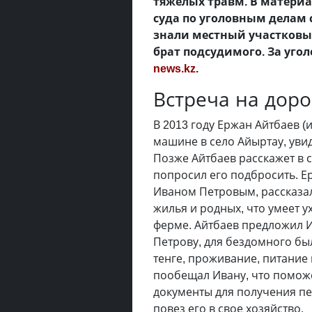
тяжелых травм. В матери
суда по уголовным делам 
знали местный участковы
брат подсудимого. За уго
news.kz
.
Встреча на доро
В 2013 году Ержан Айтбаев 
машине в село Айыртау, уви
Позже Айтбаев расскажет в 
попросил его подбросить. Е
Иваном Петровым, рассказал
жилья и родных, что умеет у
ферме. Айтбаев предложил И
Петрову, для бездомного бы
тенге, проживание, питание 
пообещал Ивану, что помож
документы для получения пе
повез его в свое хозяйство.