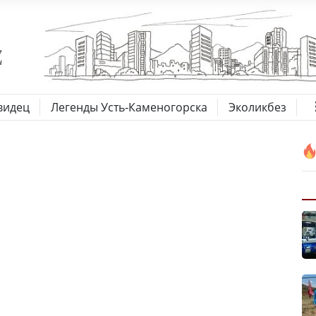
видец
Легенды Усть-Каменогорска
Эколикбез