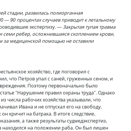
ей стадии, развилась полиорганная
80 — 90 процентах случаев приводит к летальному
роводившие экспертизу.
—
Закрытая тупая травма
и семи ребер, осложнившаяся скоплением крови,
м за медицинской помощью не оставили
естьянское хозяйство, где поговорил с
л, что Петров упал с саней, груженных сеном, и
повреждения. Поэтому первоначально было
 статье "Нарушение правил охраны труда". Однако
из числа рабочих хозяйства указывали, что
ачивал Ивана и не отпускал его на свободу.
он кричит на батрака. В итоге следствие,
казания, а также результаты судмедэкспертиз,
в находился на положении раба. Он был лишен