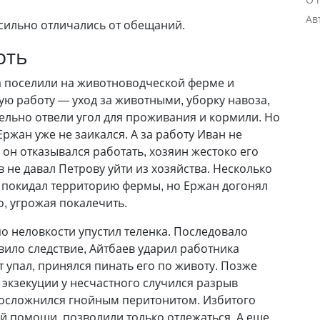
Ав
 сильно отличались от обещаний.
рть
 поселили на животноводческой ферме и
ю работу — уход за животными, уборку навоза,
тельно отвели угол для проживания и кормили. Но
ржан уже не заикался. А за работу Иван не
 он отказывался работать, хозяин жестоко его
в не давал Петрову уйти из хозяйства. Несколько
 покидал территорию фермы, но Ержан догонял
, угрожая покалечить.
по неловкости упустил теленка. Последовало
вило следствие, Айтбаев ударил работника
от упал, принялся пинать его по животу. Позже
 экзекуции у несчастного случился разрыв
 осложнился гнойным перитонитом. Избитого
ой помощи, позволили только отлежаться. А еще