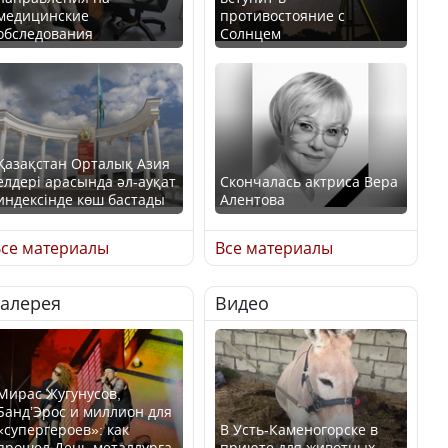
медицинские
противостояние с
обследования
Солнцем
Қазақстан Орталық Азия
елдері арасында әл-ауқат
Скончалась актриса Вера
индексінде көш бастады
Алентова
се материалы
Все материалы
Галерея
Видео
Казахстан возглавил
В РФ вынесен заочный
рейтинг благополучия
приговор по уголовному
среди стран Центральной
делу об убийстве Игоря
Азии
Талькова
Мирас Жугунусов,
Банд’Эрос и миллион для
«супергероев»: как
В Усть-Каменогорске в
прошел День металлурга
приюте для животных