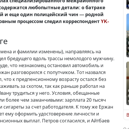
алах специализированного межрайонного
содержатся любопытные детали: о батраке
й и еще один полицейский чин — родной
ловным процессом следил корреспондент
YK-
ге
(имена и фамилии изменены), направляясь на
дел бредущего вдоль трассы немолодого мужчину.
суде, что незнакомец остановил автомобиль и
ржан разговорился с попутчиком. Тот назвался
, что к предпенсионному возрасту остался без
хаживать за скотом, так как раньше работал на
вану трудиться у него. Условия, обещанные
ли более чем заманчивыми: зарплата 20 тысяч
и сигареты за счет работодателя. К тому же Ержан
ет ему оформить удостоверение личности и
В
нсионных выплат. Петров согласился, и Айтбаев
О 