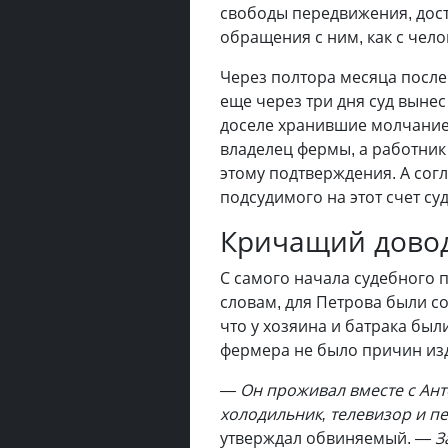
свободы передвижения, дост
обращения с ним, как с чел
Через полтора месяца после
еще через три дня суд вынес
доселе хранившие молчание
владелец фермы, а работник
этому подтверждения. А сог
подсудимого на этот счет суд
Кричащий дово
С самого начала судебного 
словам, для Петрова были со
что у хозяина и батрака был
фермера не было причин из
— Он проживал вместе с Ант
холодильник, телевизор и пе
утверждал обвиняемый.
— З