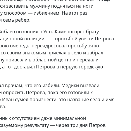
ся заставить мужчину подняться на ноги
у способом — избиением. На этот раз
 семь ребер.
йтбаев позвонил в Усть-Каменогорск брату —
рационной полиции — с просьбой увезти Петрова
 свою очередь, переадресовал просьбу зятю
 со своим знакомым приехал в село и забрал
у привезли в областной центр и передали
 а тот доставил Петрова в первую городскую
л врачам, что его избили. Медики вызвали
 опросить Петрова, пока его готовили к
 Иван сумел произнести, это название села и имя
ва.
енных отсутствием даже минимальной
азуемому результату — через три дня Петров