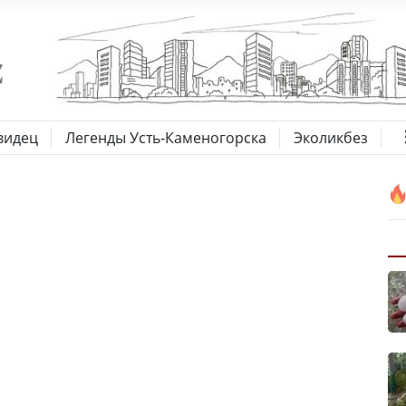
видец
Легенды Усть-Каменогорска
Эколикбез