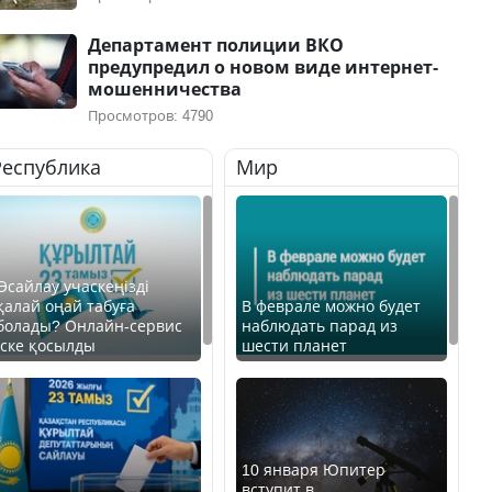
Департамент полиции ВКО
предупредил о новом виде интернет-
мошенничества
Просмотров: 4790
Республика
Мир
Өсайлау учаскеңізді
қалай оңай табуға
В феврале можно будет
болады? Онлайн-сервис
наблюдать парад из
іске қосылды
шести планет
10 января Юпитер
вступит в