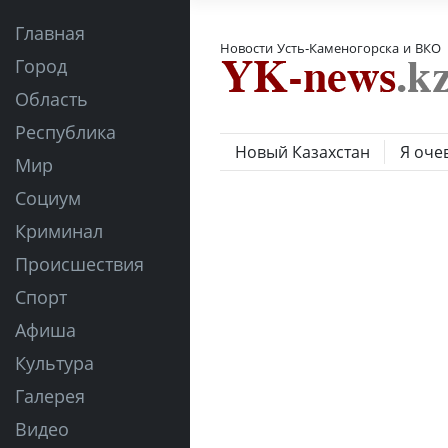
Главная
Новости Усть-Каменогорска и ВКО
Город
Область
Республика
Новый Казахстан
Я оче
Мир
Социум
Криминал
Происшествия
Спорт
Афиша
Культура
Галерея
Видео