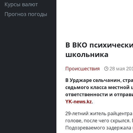
Курсы валют
Прогноз погоды
В ВКО психически
школьника
Происшествия
28 мая 201
В Урджаре сельчанин, ст
седьмого класса местной
ответственности и отправ
YK-news.kz
.
29-летний житель райцентра
голове, после чего скрылся.
Подозреваемого задержала п