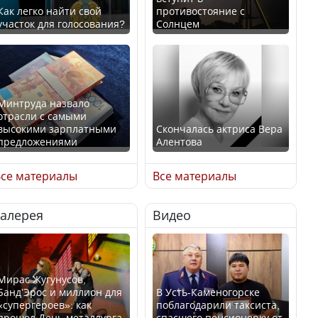
Как легко найти свой
противостояние с
участок для голосования?
Солнцем
Минтруда назвало
отрасли с самыми
высокими зарплатными
Скончалась актриса Вера
предложениями
Алентова
се материалы
Все материалы
Галерея
Видео
Искусственный интеллект
В РФ вынесен заочный
официально включили в
приговор по уголовному
школьную программу
делу об убийстве Игоря
Казахстана
Талькова
Мирас Жугунусов,
Банд’Эрос и миллион для
В Усть-Каменогорске
«супергероев»: как
поблагодарили таксиста,
прошел День металлурга
спасшего пенсионерку от