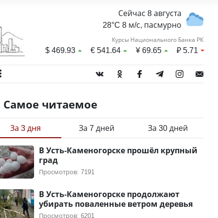
Сейчас 8 августа
28°C 8 м/с, пасмурно
Курсы Национального Банка РК
$
469.93
€
541.64
¥
69.65
₽
5.71
Самое читаемое
За 3 дня
За 7 дней
За 30 дней
В Усть-Каменогорске прошёл крупный
град
Просмотров: 7191
В Усть-Каменогорске продолжают
убирать поваленные ветром деревья
Просмотров: 6201