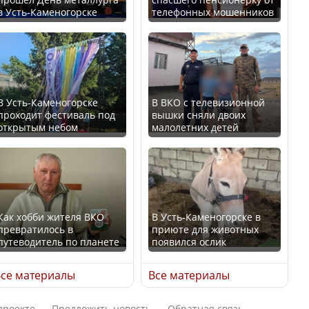
В Казахстане стало
в Усть-Каменогорске
телефонных мошенников
проще получить
В России введены
направления на
дополнительные
медицинские
ограничения для
обследования
казахстанских прав
В Усть-Каменогорске
В ВКО с телевизионной
проходит фестиваль под
вышки сняли двоих
открытым небом
малолетних детей
Қазақстан Орталық Азия
Трамп официально
елдері арасында әл-ауқат
вступил в должность
индексінде көш бастады
президента США
Как хобби жителя ВКО
В Усть-Каменогорске в
превратилось в
приюте для животных
путеводитель по планете
появился ослик
Казахстан возглавил
Луну признали объектом
рейтинг благополучия
культурного наследия,
се материалы
Все материалы
среди стран Центральной
находящегося под
Азии
угрозой исчезновения
проекте
Предложить новость
Обратная связь