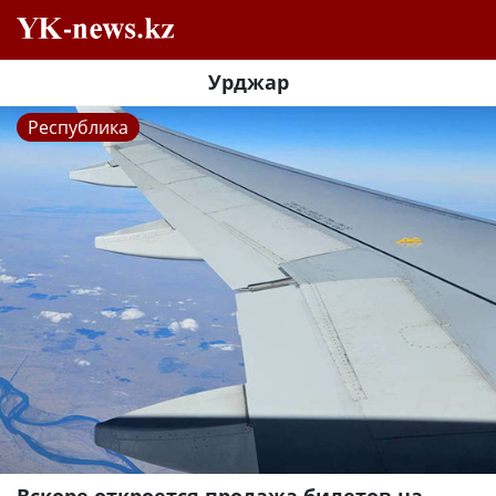
Урджар
Республика