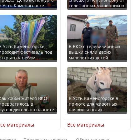
в Усть-Каменогорске
телефонных мошенников
Искусственный интеллект
В России введены
официально включили в
дополнительные
школьную программу
ограничения для
Казахстана
казахстанских прав
В Усть-Каменогорске
В ВКО с телевизионной
проходит фестиваль под
вышки сняли двоих
В Казахстане стало
открытым небом
малолетних детей
проще получить
направления на
Трамп официально
медицинские
вступил в должность
обследования
президента США
Как хобби жителя ВКО
В Усть-Каменогорске в
превратилось в
приюте для животных
путеводитель по планете
появился ослик
Луну признали объектом
Қазақстан Орталық Азия
культурного наследия,
се материалы
Все материалы
елдері арасында әл-ауқат
находящегося под
индексінде көш бастады
угрозой исчезновения
проекте
Предложить новость
Обратная связь