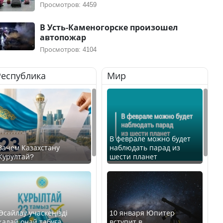
Просмотров: 4459
В Усть-Каменогорске произошел
автопожар
Просмотров: 4104
Республика
Мир
В феврале можно будет
Зачем Казахстану
наблюдать парад из
Курултай?
шести планет
Өсайлау учаскеңізді
10 января Юпитер
қалай оңай табуға
вступит в