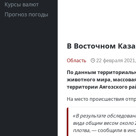
Курсы валют
Прогноз погоды
В Восточном Каз
Область
22 февраля 2021,
По данным территориальн
животного мира, массовая
территории Аягозского ра
На место происшествия отпр
«В результате обследован
вида общим весом около 
плотва
, — сообщили в ин