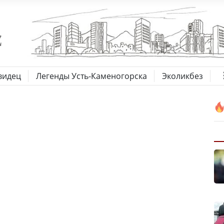
видец
Легенды Усть-Каменогорска
Эколикбез