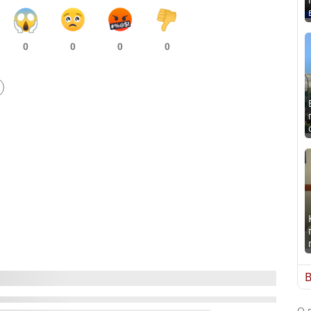
0
0
0
0
В
О 