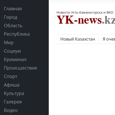
Главная
Новости Усть-Каменогорска и ВКО
Город
Область
Республика
Новый Казахстан
Я оче
Мир
Социум
Криминал
Происшествия
Спорт
Афиша
Культура
Галерея
Видео