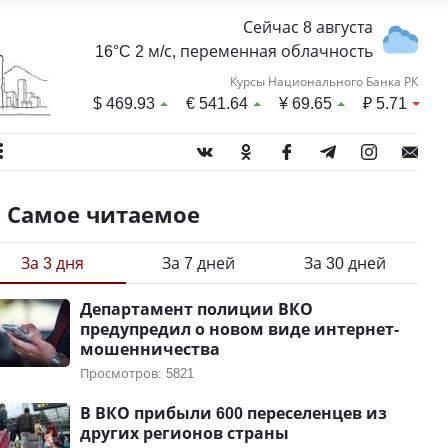
Сейчас 8 августа
16°C 2 м/с, переменная облачность
Курсы Национального Банка РК
$
469.93
€
541.64
¥
69.65
₽
5.71
Самое читаемое
За 3 дня
За 7 дней
За 30 дней
Департамент полиции ВКО
предупредил о новом виде интернет-
мошенничества
Просмотров: 5821
В ВКО прибыли 600 переселенцев из
других регионов страны