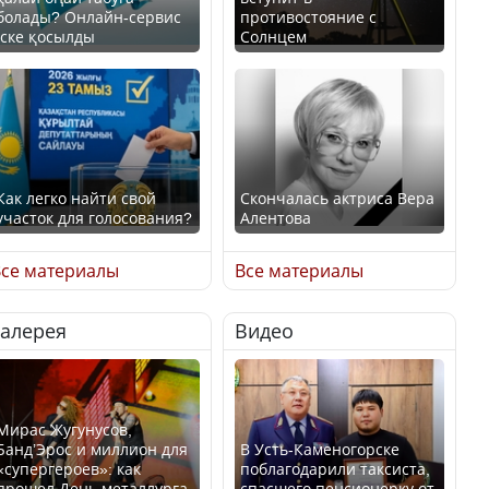
болады? Онлайн-сервис
противостояние с
іске қосылды
Солнцем
Как легко найти свой
Скончалась актриса Вера
участок для голосования?
Алентова
се материалы
Все материалы
Галерея
Видео
Минтруда назвало
В РФ вынесен заочный
отрасли с самыми
приговор по уголовному
высокими зарплатными
делу об убийстве Игоря
предложениями
Талькова
Мирас Жугунусов,
Банд’Эрос и миллион для
В Усть-Каменогорске
«супергероев»: как
поблагодарили таксиста,
прошел День металлурга
спасшего пенсионерку от