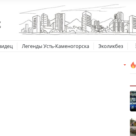
видец
Легенды Усть-Каменогорска
Эколикбез