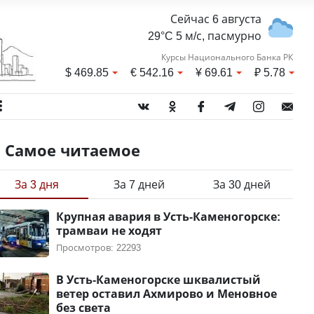
Сейчас 6 августа
29°C 5 м/с, пасмурно
Курсы Национального Банка РК
$
469.85
€
542.16
¥
69.61
₽
5.78
Самое читаемое
За 3 дня
За 7 дней
За 30 дней
Крупная авария в Усть-Каменогорске:
трамваи не ходят
Просмотров: 22293
В Усть-Каменогорске шквалистый
ветер оставил Ахмирово и Меновное
без света