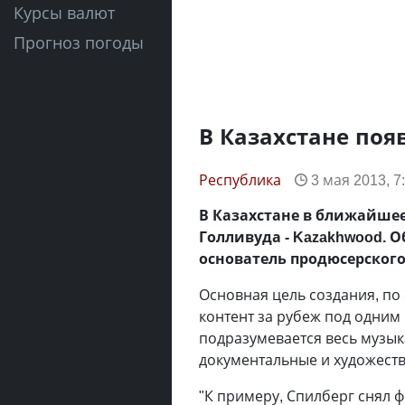
Курсы валют
Прогноз погоды
В Казахстане поя
Республика
3 мая 2013, 7
В Казахстане в ближайше
Голливуда - Kazakhwood. 
основатель продюсерского
Основная цель создания, по 
контент за рубеж под одним
подразумевается весь музык
документальные и художест
"К примеру, Спилберг снял фи