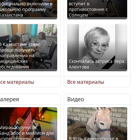
официально включили в
вступит в
школьную программу
противостояние с
Казахстана
Солнцем
В Казахстане стало
проще получить
направления на
медицинские
Скончалась актриса Вера
обследования
Алентова
се материалы
Все материалы
Галерея
Видео
В РФ вынесен заочный
Қазақстан Орталық Азия
приговор по уголовному
елдері арасында әл-ауқат
делу об убийстве Игоря
индексінде көш бастады
Талькова
Мирас Жугунусов,
Банд’Эрос и миллион для
«супергероев»: как
В Усть-Каменогорске в