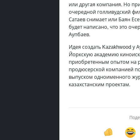
или другая компания. Но пр
очередной голливудский филь
Сатаев снимает или Баян Ес
будет написано, что это оче
Аупбаев.
Идея создать Kazakhwood у А
Йоркскую академию киноиск
приобретенным опытом на р
продюсерской компанией пол
выпуском одноименного жур
казахстанским проектам.
Поде