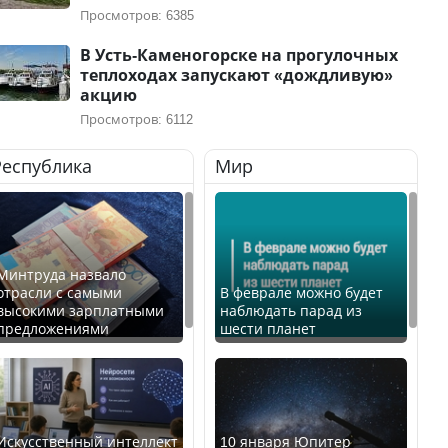
Просмотров: 6385
В Усть-Каменогорске на прогулочных
теплоходах запускают «дождливую»
акцию
Просмотров: 6112
Республика
Мир
Минтруда назвало
отрасли с самыми
В феврале можно будет
высокими зарплатными
наблюдать парад из
предложениями
шести планет
Искусственный интеллект
10 января Юпитер