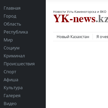
Главная
Новости Усть-Каменогорска и ВКО
Город
Область
Республика
Новый Казахстан
Я оче
Мир
Социум
Криминал
Происшествия
Спорт
Афиша
Культура
Галерея
Видео