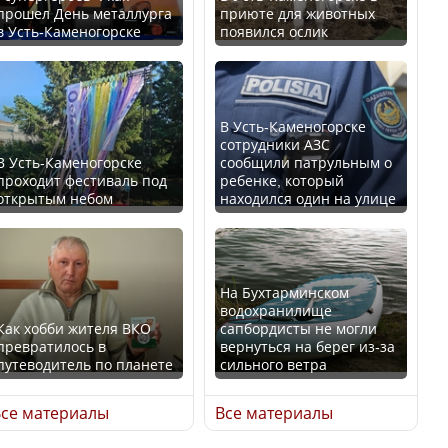
прошел День металлурга
приюте для животных
в Усть-Каменогорске
появился ослик
Казахстан возглавил
В России введены
рейтинг благополучия
дополнительные
среди стран Центральной
ограничения для
Азии
казахстанских прав
В Усть-Каменогорске
сотрудники АЗС
В Усть-Каменогорске
сообщили патрульным о
проходит фестиваль под
ребенке, который
открытым небом
находился один на улице
Будут ли представлены
Трамп официально
интересы регионов в
вступил в должность
Курултае?
президента США
На Бухтарминском
водохранилище
Как хобби жителя ВКО
сапбордисты не могли
превратилось в
вернуться на берег из-за
путеводитель по планете
сильного ветра
Ең төменгі жалақы,
Луну признали объектом
алимент, экология: жеті
культурного наследия,
се материалы
Все материалы
партия сайлаушылармен
находящегося под
нені талқылап жатыр?
угрозой исчезновения