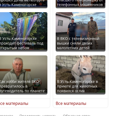
в Усть-Каменогорске
телефонных мошенников
Искусственный интеллект
В России введены
официально включили в
дополнительные
школьную программу
ограничения для
Казахстана
казахстанских прав
В Усть-Каменогорске
В ВКО с телевизионной
проходит фестиваль под
вышки сняли двоих
В Казахстане стало
открытым небом
малолетних детей
проще получить
направления на
Трамп официально
медицинские
вступил в должность
обследования
президента США
Как хобби жителя ВКО
В Усть-Каменогорске в
превратилось в
приюте для животных
путеводитель по планете
появился ослик
Луну признали объектом
Қазақстан Орталық Азия
культурного наследия,
се материалы
Все материалы
елдері арасында әл-ауқат
находящегося под
индексінде көш бастады
угрозой исчезновения
проекте
Предложить новость
Обратная связь