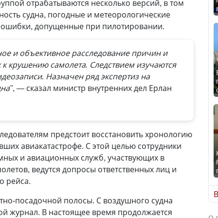
уппой отрабатываются несколько версий, в том
ность судна, погодные и метеорологические
е ошибки, допущенные при пилотировании.
ное и объективное расследование причин и
 к крушению самолета. Следствием изучаются
видеозаписи. Назначен ряд экспертиз на
на"
, — сказал министр внутренних дел Ерлан
следователям предстоит восстановить хронологию
вших авиакатастрофе. С этой целью сотрудники
мных и авиационных служб, участвующих в
олетов, ведутся допросы ответственных лиц и
о рейса.
В
тно-посадочной полосы. С воздушного судна
ой журнал. В настоящее время продолжается
О 