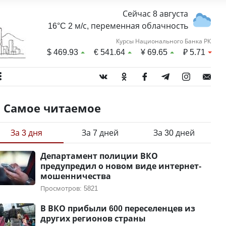
Сейчас 8 августа
16°C 2 м/с, переменная облачность
Курсы Национального Банка РК
$
469.93
€
541.64
¥
69.65
₽
5.71
Самое читаемое
За 3 дня
За 7 дней
За 30 дней
Департамент полиции ВКО
предупредил о новом виде интернет-
мошенничества
Просмотров: 5821
В ВКО прибыли 600 переселенцев из
других регионов страны