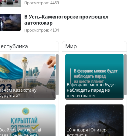
Просмотров: 4459
В Усть-Каменогорске произошел
автопожар
Просмотров: 4104
Республика
Мир
В феврале можно будет
Зачем Казахстану
наблюдать парад из
Курултай?
шести планет
Өсайлау учаскеңізді
10 января Юпитер
қалай оңай табуға
вступит в