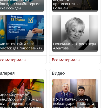
болады? Онлайн-сервис
противостояние с
іске қосылды
Солнцем
Как легко найти свой
Скончалась актриса Вера
участок для голосования?
Алентова
се материалы
Все материалы
Галерея
Видео
Минтруда назвало
В РФ вынесен заочный
отрасли с самыми
приговор по уголовному
высокими зарплатными
делу об убийстве Игоря
предложениями
Талькова
Мирас Жугунусов,
Банд’Эрос и миллион для
В Усть-Каменогорске
«супергероев»: как
поблагодарили таксиста,
прошел День металлурга
спасшего пенсионерку от