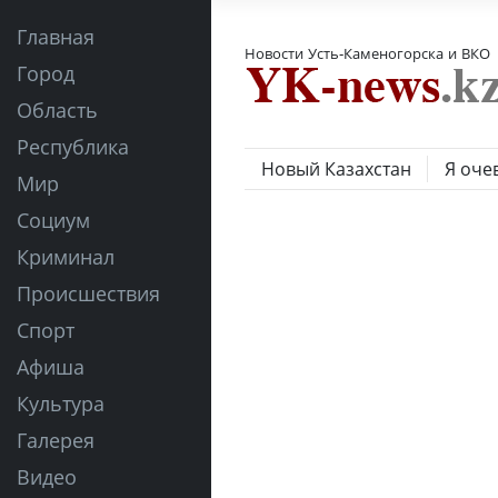
Главная
Новости Усть-Каменогорска и ВКО
Город
Область
Республика
Новый Казахстан
Я оче
Мир
Социум
Криминал
Происшествия
Спорт
Афиша
Культура
Галерея
Видео