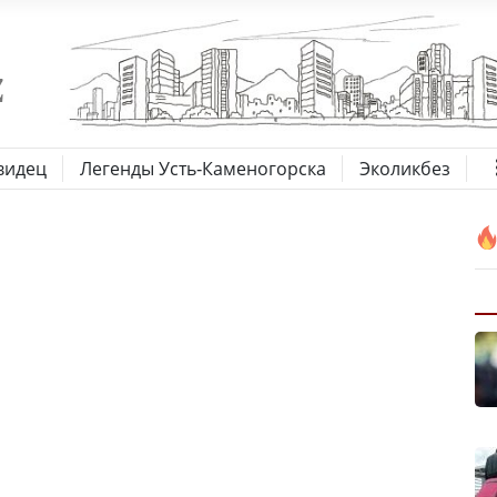
видец
Легенды Усть-Каменогорска
Эколикбез