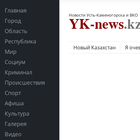
Главная
Новости Усть-Каменогорска и ВКО
Город
Область
Республика
Новый Казахстан
Я оче
Мир
Социум
Криминал
Происшествия
Спорт
Афиша
Культура
Галерея
Видео