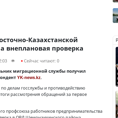
осточно-Казахстанской
на внеплановая проверка
2:03
Сейчас читают:
0
льник миграционной службы получил
пондент
YK-news.kz
.
К по делам госслужбы и противодействию
итоги рассмотрения обращений за первое
ого профсоюза работников предпринимательства
верка в ОВД Шемонаихинского района.