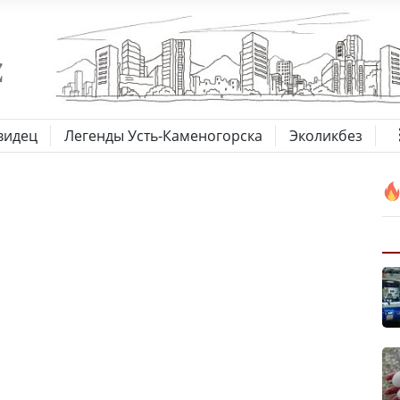
видец
Легенды Усть-Каменогорска
Эколикбез