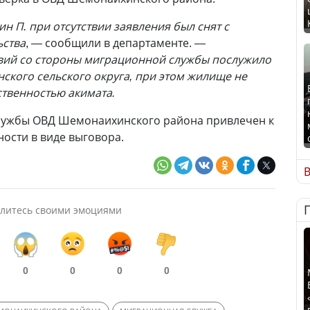
н П. при отсутствии заявления был снят с
ьства
, — сообщили в департаменте.
—
твий со стороны миграционной службы послужило
нского сельского округа, при этом жилище не
твенностью акимата.
лужбы ОВД Шемонаихинского района привлечен к
ости в виде выговора.
В
литесь своими эмоциями
0
0
0
0