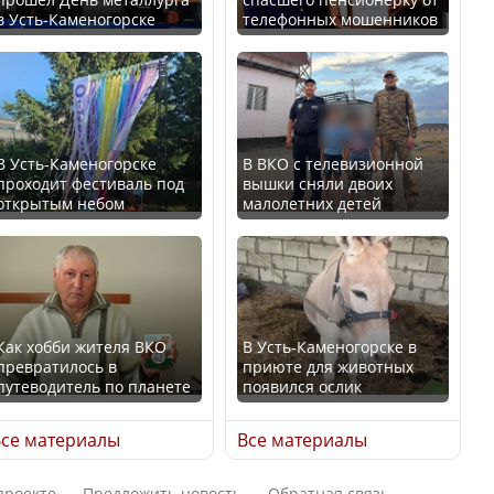
в Усть-Каменогорске
телефонных мошенников
Казахстан возглавил
В России введены
рейтинг благополучия
дополнительные
среди стран Центральной
ограничения для
Азии
казахстанских прав
В Усть-Каменогорске
В ВКО с телевизионной
проходит фестиваль под
вышки сняли двоих
открытым небом
малолетних детей
Будут ли представлены
Трамп официально
интересы регионов в
вступил в должность
Курултае?
президента США
Как хобби жителя ВКО
В Усть-Каменогорске в
превратилось в
приюте для животных
путеводитель по планете
появился ослик
Ең төменгі жалақы,
Луну признали объектом
алимент, экология: жеті
культурного наследия,
се материалы
Все материалы
партия сайлаушылармен
находящегося под
нені талқылап жатыр?
угрозой исчезновения
проекте
Предложить новость
Обратная связь