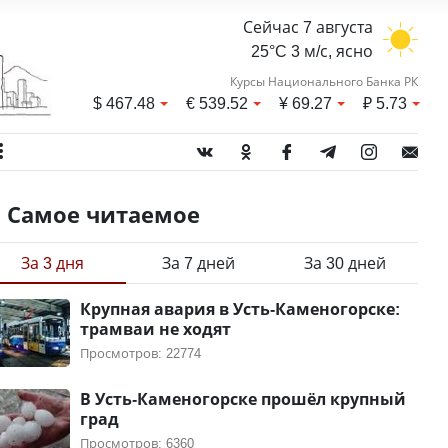
Сейчас 7 августа
25°C 3 м/с, ясно
Курсы Национального Банка РК
$
467.48
€
539.52
¥
69.27
₽
5.73
Самое читаемое
За 3 дня
За 7 дней
За 30 дней
Крупная авария в Усть-Каменогорске:
трамваи не ходят
Просмотров: 22774
В Усть-Каменогорске прошёл крупный
град
Просмотров: 6360