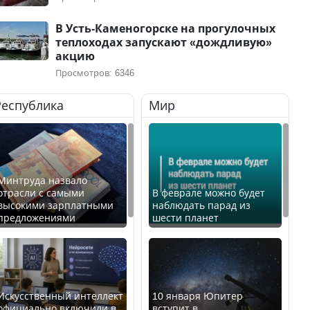
В Усть-Каменогорске на прогулочных
теплоходах запускают «дождливую»
акцию
Просмотров: 6346
Республика
Мир
Минтруда назвало
отрасли с самыми
В феврале можно будет
высокими зарплатными
наблюдать парад из
предложениями
шести планет
Искусственный интеллект
10 января Юпитер
официально включили в
вступит в