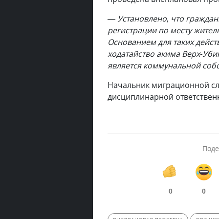
— Установлено, что граждани
регистрации по месту жител
Основанием для таких дейс
ходатайство акима Верх-Уби
является коммунальной собс
Начальник миграционной с
дисциплинарной ответственн
Поде
0
0