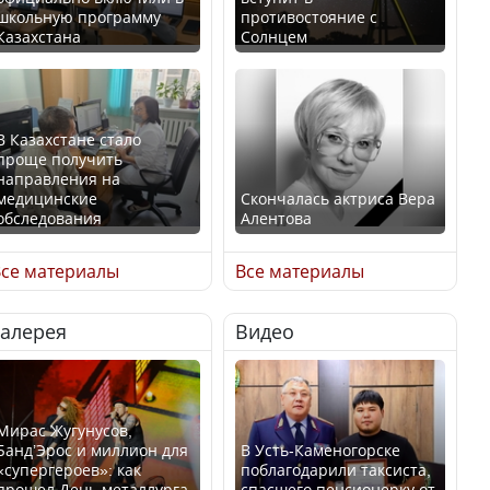
школьную программу
противостояние с
Казахстана
Солнцем
В Казахстане стало
проще получить
направления на
медицинские
Скончалась актриса Вера
обследования
Алентова
се материалы
Все материалы
Галерея
Видео
В РФ вынесен заочный
Қазақстан Орталық Азия
приговор по уголовному
елдері арасында әл-ауқат
делу об убийстве Игоря
индексінде көш бастады
Талькова
Мирас Жугунусов,
Банд’Эрос и миллион для
В Усть-Каменогорске
«супергероев»: как
поблагодарили таксиста,
прошел День металлурга
спасшего пенсионерку от