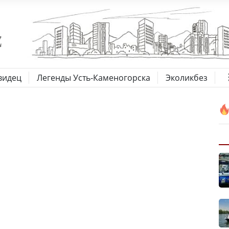
видец
Легенды Усть-Каменогорска
Эколикбез