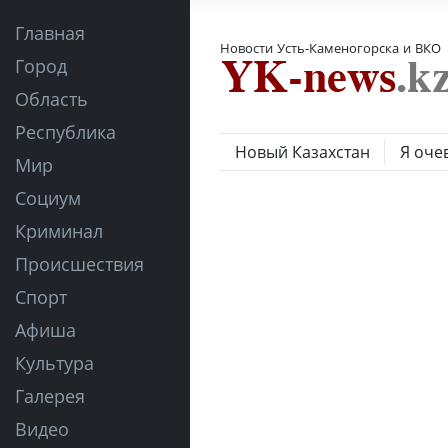
Главная
Новости Усть-Каменогорска и ВКО
Город
Область
Республика
Новый Казахстан
Я оче
Мир
Социум
Криминал
Происшествия
Спорт
Афиша
Культура
Галерея
Видео