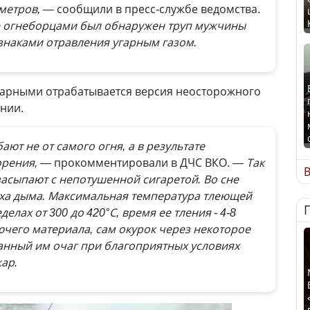
 метров, —
сообщили в пресс-службе ведомства.
ае огнеборцами был обнаружен труп мужчины
знаками отравления угарным газом.
арными отрабатывается версия неосторожного
нии.
ют не от самого огня, а в результате
орения, —
прокомментировали в ДЧС ВКО.
— Так
В
засыпают с непотушенной сигаретой. Во сне
аха дыма. Максимальная температура тлеющей
елах от 300 до 420°С, время ее тления - 4-8
ючего материала, сам окурок через некоторое
анный им очаг при благоприятных условиях
ар.