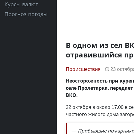
Курсы валют
Прогноз погоды
В одном из сел В
отравившийся пр
Происшествия
23 октября
Неосторожность при куре
селе Пролетарка, передае
ВКО.
22 октября в около 17.00 в 
частного жилого дома загор
— Прибывшие пожарники с