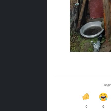
Поде
0
0