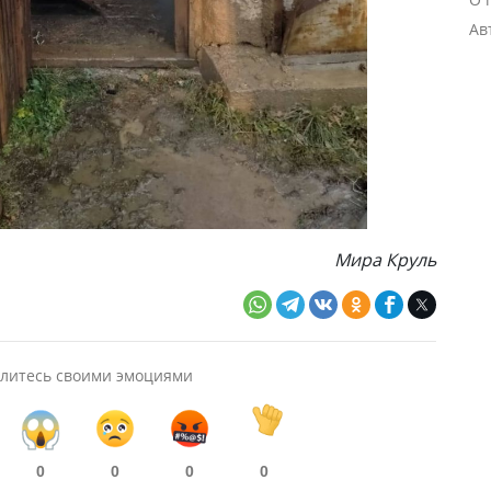
Ав
Мира Круль
литесь своими эмоциями
0
0
0
0