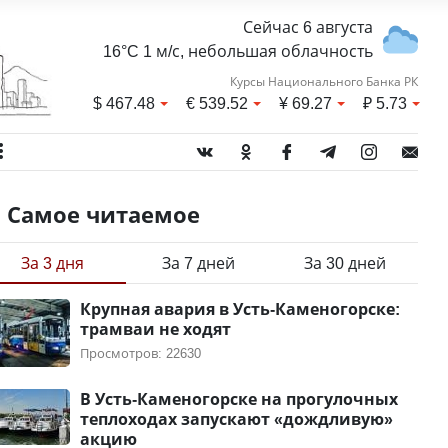
Сейчас 6 августа
16°C 1 м/с, небольшая облачность
Курсы Национального Банка РК
$
467.48
€
539.52
¥
69.27
₽
5.73
Самое читаемое
За 3 дня
За 7 дней
За 30 дней
Крупная авария в Усть-Каменогорске:
трамваи не ходят
Просмотров: 22630
В Усть-Каменогорске на прогулочных
теплоходах запускают «дождливую»
акцию