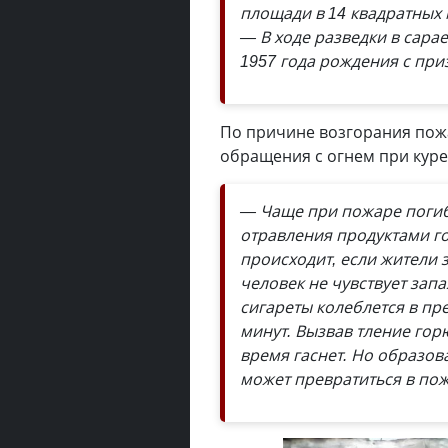
площади в 14 квадратных
— В ходе разведки в сар
1957 года рождения с при
По причине возгорания пож
обращения с огнем при куре
— Чаще при пожаре погиба
отравления продуктами г
происходит, если жители 
человек не чувствует зап
сигареты колеблется в пред
минут. Вызвав тление гор
время гаснет. Но образов
может превратиться в пож