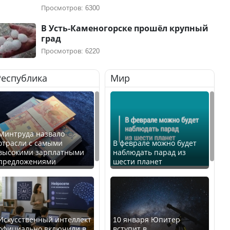
Просмотров: 6300
В Усть-Каменогорске прошёл крупный
град
Просмотров: 6220
Республика
Мир
Минтруда назвало
отрасли с самыми
В феврале можно будет
высокими зарплатными
наблюдать парад из
предложениями
шести планет
Искусственный интеллект
10 января Юпитер
официально включили в
вступит в