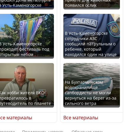
в Усть-Каменогорске
появился ослик
Казахстан возглавил
В России введены
рейтинг благополучия
дополнительные
среди стран Центральной
ограничения для
Азии
казахстанских прав
В Усть-Каменогорске
сотрудники АЗС
В Усть-Каменогорске
сообщили патрульным о
проходит фестиваль под
ребенке, который
открытым небом
находился один на улице
Будут ли представлены
Трамп официально
интересы регионов в
вступил в должность
Курултае?
президента США
На Бухтарминском
водохранилище
Как хобби жителя ВКО
сапбордисты не могли
превратилось в
вернуться на берег из-за
путеводитель по планете
сильного ветра
Ең төменгі жалақы,
Луну признали объектом
алимент, экология: жеті
культурного наследия,
се материалы
Все материалы
партия сайлаушылармен
находящегося под
нені талқылап жатыр?
угрозой исчезновения
проекте
Предложить новость
Обратная связь