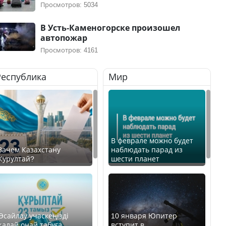
Просмотров: 5034
В Усть-Каменогорске произошел
автопожар
Просмотров: 4161
Республика
Мир
В феврале можно будет
Зачем Казахстану
наблюдать парад из
Курултай?
шести планет
Өсайлау учаскеңізді
10 января Юпитер
қалай оңай табуға
вступит в