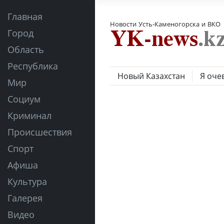
Главная
Новости Усть-Каменогорска и ВКО
Город
Область
Республика
Новый Казахстан
Я оче
Мир
Социум
Криминал
Происшествия
Спорт
Афиша
Культура
Галерея
Видео