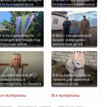
в Усть-Каменогорске
телефонных мошенников
Искусственный интеллект
В России введены
официально включили в
дополнительные
школьную программу
ограничения для
Казахстана
казахстанских прав
В Усть-Каменогорске
В ВКО с телевизионной
проходит фестиваль под
вышки сняли двоих
В Казахстане стало
открытым небом
малолетних детей
проще получить
направления на
Трамп официально
медицинские
вступил в должность
обследования
президента США
Как хобби жителя ВКО
В Усть-Каменогорске в
превратилось в
приюте для животных
путеводитель по планете
появился ослик
Луну признали объектом
Қазақстан Орталық Азия
культурного наследия,
се материалы
Все материалы
елдері арасында әл-ауқат
находящегося под
индексінде көш бастады
угрозой исчезновения
проекте
Предложить новость
Обратная связь