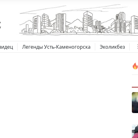
видец
Легенды Усть-Каменогорска
Эколикбез