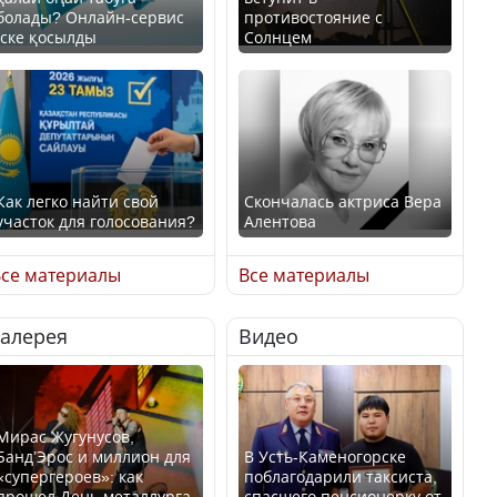
болады? Онлайн-сервис
противостояние с
іске қосылды
Солнцем
Как легко найти свой
Скончалась актриса Вера
участок для голосования?
Алентова
се материалы
Все материалы
Галерея
Видео
Минтруда назвало
В РФ вынесен заочный
отрасли с самыми
приговор по уголовному
высокими зарплатными
делу об убийстве Игоря
предложениями
Талькова
Мирас Жугунусов,
Банд’Эрос и миллион для
В Усть-Каменогорске
«супергероев»: как
поблагодарили таксиста,
прошел День металлурга
спасшего пенсионерку от