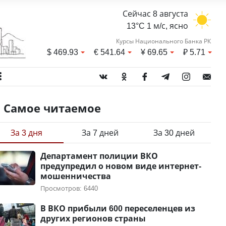
Сейчас 8 августа
13°C 1 м/с, ясно
Курсы Национального Банка РК
$
469.93
€
541.64
¥
69.65
₽
5.71
Самое читаемое
За 3 дня
За 7 дней
За 30 дней
Департамент полиции ВКО
предупредил о новом виде интернет-
мошенничества
Просмотров: 6440
В ВКО прибыли 600 переселенцев из
других регионов страны