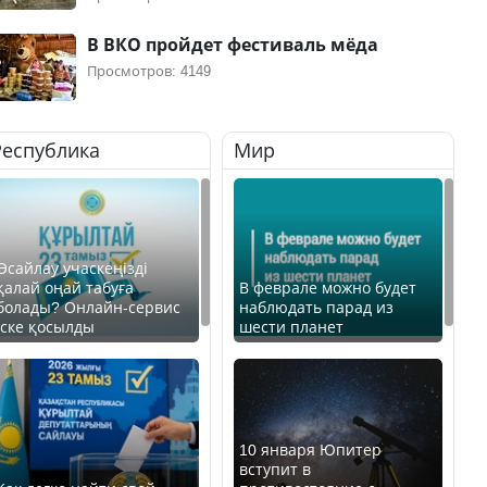
В ВКО пройдет фестиваль мёда
Просмотров: 4149
Республика
Мир
Өсайлау учаскеңізді
қалай оңай табуға
В феврале можно будет
болады? Онлайн-сервис
наблюдать парад из
іске қосылды
шести планет
10 января Юпитер
вступит в