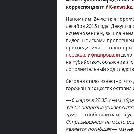
корреспондент
YK-news.kz
.
Напомним, 24-летняя горож
декабря 2015 года. Девушка 
исчезновением, вышла ненад
видел. Поисками пропавшей 
присоединились волонтеры.
переквалифицировали
дело 
на «убийство», объяснив это
дополнительный ход следст
Сегодня стало известно, что 
горожан в соцсетях оставил 
— 6 марта в 22.35 к нам обр
Ульбе напротив университета
труп,
— сообщили нам на уль
Отправившиеся на место вод
является погибшая — мы не 