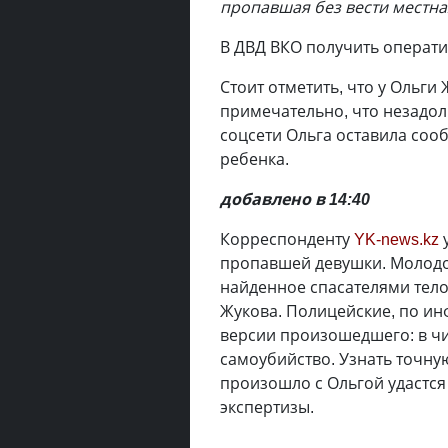
пропавшая без вести местна
В ДВД ВКО получить операт
Стоит отметить, что у Ольги
примечательно, что незадол
соцсети Ольга оставила соо
ребенка.
добавлено в 14:40
Корреспонденту
YK-news.kz
у
пропавшей девушки. Молодой
найденное спасателями тело
Жукова. Полицейские, по ин
версии произошедшего: в чи
самоубийство. Узнать точну
произошло с Ольгой удастс
экспертизы.