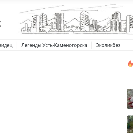
видец
Легенды Усть-Каменогорска
Эколикбез