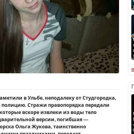
В
аметили в Ульбе, неподалеку от Студгородка,
в полицию. Стражи правопорядка передали
оторые вскоре извлеки из воды тело
дварительной версии, погибшая
—
орска Ольга Жукова, таинственно
одними праздниками, передает