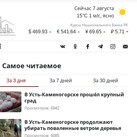
Сейчас 7 августа
15°C 1 м/с, ясно
Курсы Национального Банка РК
$
469.93
€
541.64
¥
69.65
₽
5.71
Самое читаемое
За 3 дня
За 7 дней
За 30 дней
В Усть-Каменогорске прошёл крупный
град
Просмотров: 6942
В Усть-Каменогорске продолжают
убирать поваленные ветром деревья
Просмотров: 6085