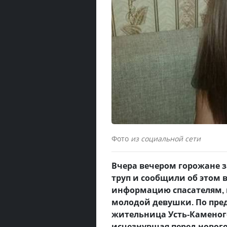
Фото
из социальной сети
Вчера вечером горожане з
труп и сообщили об этом 
информацию спасателям, к
молодой девушки. По пре
жительница Усть-Каменог
исчезнувшая перед новог