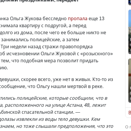
анка Ольга Жукова бесследно
пропала
еще 13
снимала квартиру с подругой, а перед
олго из дома, после чего ее больше никто не
занимались полицейские, а затем
 Три недели назад стражи правопорядка
об исчезновении Ольги Жуковой с «розыскного»
 тем, что подобная мера позволит придать
вию.
девушки, скорее всего, уже нет в живых. Кто-то из
сообщение, что Ольгу нашли мертвой в реке.
атились полицейские, которые сообщили, что в
, расположенного на улице Астана, 48, лежит
бинской спасательной станции. —
В
олазы извлекли из воды тело девушки. Кем
знаем, но тоже слышали предположения, что это
О 