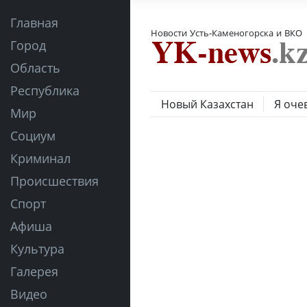
Главная
Новости Усть-Каменогорска и ВКО
Город
Область
Республика
Новый Казахстан
Я оче
Мир
Социум
Криминал
Происшествия
Спорт
Афиша
Культура
Галерея
Видео