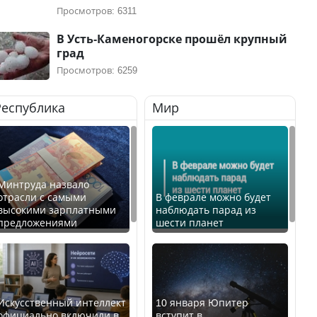
Просмотров: 6311
В Усть-Каменогорске прошёл крупный
град
Просмотров: 6259
Республика
Мир
Минтруда назвало
отрасли с самыми
В феврале можно будет
высокими зарплатными
наблюдать парад из
предложениями
шести планет
Искусственный интеллект
10 января Юпитер
официально включили в
вступит в