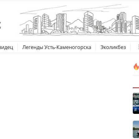
видец
Легенды Усть-Каменогорска
Эколикбез