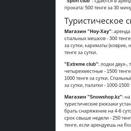
"Sport club"
: сдаются в арен
проката: 500 тенге за 30 мину
Туристическое 
Магазин "Ноу-Хау"
: аренда
спальных мешков - 300 тенге
за сутки, кариматы (коврик, 
тенге за сутки.
"Extreme club"
: лодки двух-, 
четырехместные - 1500 тенге 
1000 тенге за сутки. Спальны
за сутки, палатки - 1000-1500 
Магазин "Snowshop.kz"
: н
туристические рюкзаки устан
брать снаряжение на 4-6 суто
срок свыше недели - 250 тенге
тенге, если арендуешь на бо