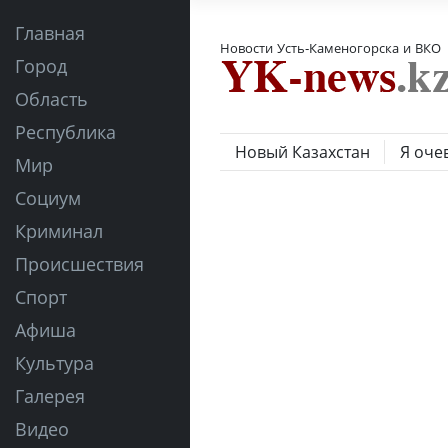
Главная
Новости Усть-Каменогорска и ВКО
Город
Область
Республика
Новый Казахстан
Я оче
Мир
Социум
Криминал
Происшествия
Спорт
Афиша
Культура
Галерея
Видео