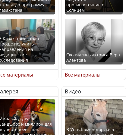
школьную программу
противостояние с
Казахстана
Солнцем
В Казахстане стало
проще получить
направления на
медицинские
Скончалась актриса Вера
обследования
Алентова
се материалы
Все материалы
Галерея
Видео
В РФ вынесен заочный
Қазақстан Орталық Азия
приговор по уголовному
елдері арасында әл-ауқат
делу об убийстве Игоря
индексінде көш бастады
Талькова
Мирас Жугунусов,
Банд’Эрос и миллион для
«супергероев»: как
В Усть-Каменогорске в
прошел День металлурга
приюте для животных