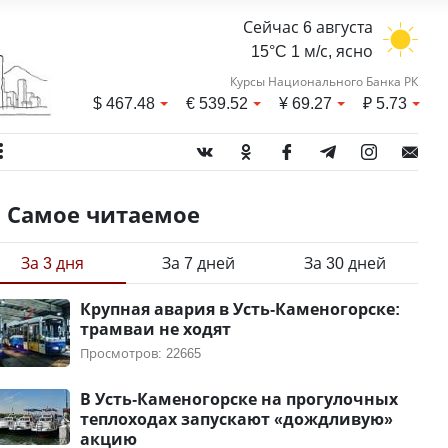
Сейчас 6 августа
15°C 1 м/с, ясно
Курсы Национального Банка РК
$
467.48
€
539.52
¥
69.27
₽
5.73
Самое читаемое
За 3 дня
За 7 дней
За 30 дней
Крупная авария в Усть-Каменогорске:
трамваи не ходят
Просмотров: 22665
В Усть-Каменогорске на прогулочных
теплоходах запускают «дождливую»
акцию