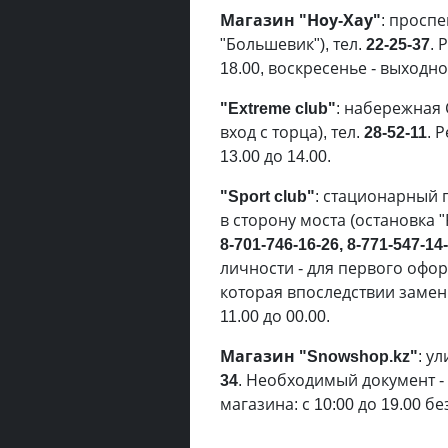
Магазин "Ноу-Хау"
: проспе
"Большевик"), тел.
22-25-37
. 
18.00, воскресенье - выходно
"Extreme club"
: набережная 
вход с торца), тел.
28-52-11
. 
13.00 до 14.00.
"Sport club"
: стационарный 
в сторону моста (остановка 
8-701-746-16-26, 8-771-547-14
личности - для первого офо
которая впоследствии замен
11.00 до 00.00.
Магазин "Snowshop.kz"
: у
34
. Необходимый документ -
магазина: с 10:00 до 19.00 б