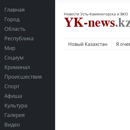
Главная
Новости Усть-Каменогорска и ВКО
Город
Область
Республика
Новый Казахстан
Я оче
Мир
Социум
Криминал
Происшествия
Спорт
Афиша
Культура
Галерея
Видео