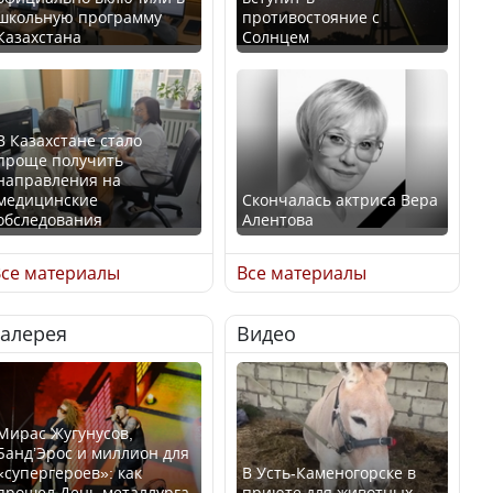
школьную программу
противостояние с
Казахстана
Солнцем
В Казахстане стало
проще получить
направления на
медицинские
Скончалась актриса Вера
обследования
Алентова
се материалы
Все материалы
Галерея
Видео
В РФ вынесен заочный
Қазақстан Орталық Азия
приговор по уголовному
елдері арасында әл-ауқат
делу об убийстве Игоря
индексінде көш бастады
Талькова
Мирас Жугунусов,
Банд’Эрос и миллион для
«супергероев»: как
В Усть-Каменогорске в
прошел День металлурга
приюте для животных