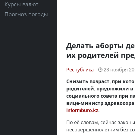
Курсы валют
Прогноз погоды
Делать аборты де
их родителей пр
Республика
23 ноября 201
Снизить возраст, при кот
родителей, предложили в 
социального совета при п
вице-министр здравоохран
Informburo.kz
.
По её словам, сейчас закон
несовершеннолетним без со