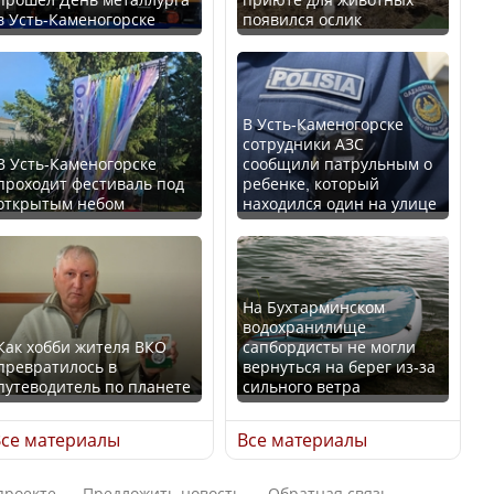
в Усть-Каменогорске
появился ослик
Казахстан возглавил
В России введены
рейтинг благополучия
дополнительные
среди стран Центральной
ограничения для
Азии
казахстанских прав
В Усть-Каменогорске
сотрудники АЗС
В Усть-Каменогорске
сообщили патрульным о
проходит фестиваль под
ребенке, который
открытым небом
находился один на улице
Будут ли представлены
Трамп официально
интересы регионов в
вступил в должность
Курултае?
президента США
На Бухтарминском
водохранилище
Как хобби жителя ВКО
сапбордисты не могли
превратилось в
вернуться на берег из-за
путеводитель по планете
сильного ветра
Ең төменгі жалақы,
Луну признали объектом
алимент, экология: жеті
культурного наследия,
се материалы
Все материалы
партия сайлаушылармен
находящегося под
нені талқылап жатыр?
угрозой исчезновения
проекте
Предложить новость
Обратная связь