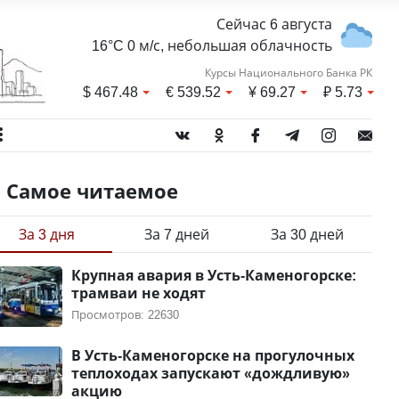
Сейчас 6 августа
16°C 0 м/с, небольшая облачность
Курсы Национального Банка РК
$
467.48
€
539.52
¥
69.27
₽
5.73
Самое читаемое
За 3 дня
За 7 дней
За 30 дней
Крупная авария в Усть-Каменогорске:
трамваи не ходят
Просмотров: 22630
В Усть-Каменогорске на прогулочных
теплоходах запускают «дождливую»
акцию