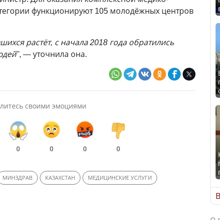
тегории функционируют 105 молодёжных центров
вшихся растёт, с начала 2018 года обратились
юдей"
, — уточнила она.
литесь своими эмоциями
0
0
0
0
МИНЗДРАВ
КАЗАХСТАН
МЕДИЦИНСКИЕ УСЛУГИ
В
О 