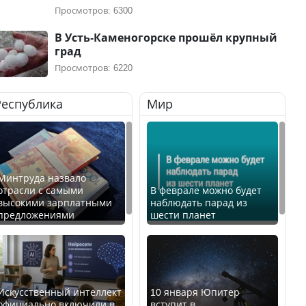
Просмотров: 6300
В Усть-Каменогорске прошёл крупный
град
Просмотров: 6220
Республика
Мир
Минтруда назвало
отрасли с самыми
В феврале можно будет
высокими зарплатными
наблюдать парад из
предложениями
шести планет
Искусственный интеллект
10 января Юпитер
официально включили в
вступит в