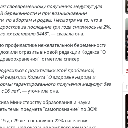
ует своевременному получению медуслуг для
й беременности и при возникновении
, по абортам и родам. Несмотря на то, что в
дростков за последние три года снизилось на 2%,
ло их составило 3443"
, — сказала она.
 по профилактике нежелательной беременности
дложили отразить в новой редакции Кодекса "О
здравоохранения", отметила спикер.
 поделиться с родителями этой проблемой,
В
ой редакции Кодекса "О здоровье народа и
нормы гарантированного получения медуслуг без
с 16 лет"
, — уточнила она.
жила Министерству образования и науки
еть темы предмета "самопознание" по ЗОЖ.
15 до 29 лет составляют 22% населения
министр. Для оказания комплексной медико-