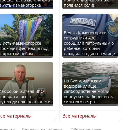
в Усть-Каменогорске
появился ослик
Казахстан возглавил
В России введены
рейтинг благополучия
дополнительные
среди стран Центральной
ограничения для
Азии
казахстанских прав
В Усть-Каменогорске
сотрудники АЗС
В Усть-Каменогорске
сообщили патрульным о
проходит фестиваль под
ребенке, который
открытым небом
находился один на улице
Будут ли представлены
Трамп официально
интересы регионов в
вступил в должность
Курултае?
президента США
На Бухтарминском
водохранилище
Как хобби жителя ВКО
сапбордисты не могли
превратилось в
вернуться на берег из-за
путеводитель по планете
сильного ветра
Ең төменгі жалақы,
Луну признали объектом
алимент, экология: жеті
культурного наследия,
се материалы
Все материалы
партия сайлаушылармен
находящегося под
нені талқылап жатыр?
угрозой исчезновения
проекте
Предложить новость
Обратная связь