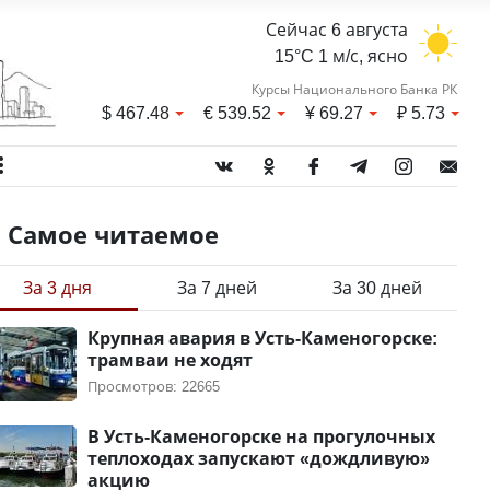
Сейчас 6 августа
15°C 1 м/с, ясно
Курсы Национального Банка РК
$
467.48
€
539.52
¥
69.27
₽
5.73
Самое читаемое
За 3 дня
За 7 дней
За 30 дней
Крупная авария в Усть-Каменогорске:
трамваи не ходят
Просмотров: 22665
В Усть-Каменогорске на прогулочных
теплоходах запускают «дождливую»
акцию