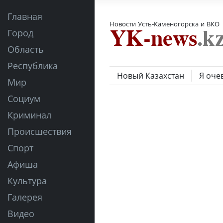
Главная
Новости Усть-Каменогорска и ВКО
Город
Область
Республика
Новый Казахстан
Я оче
Мир
Социум
Криминал
Происшествия
Спорт
Афиша
Культура
Галерея
Видео