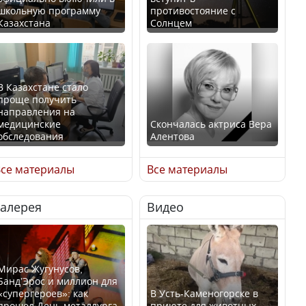
школьную программу
противостояние с
Казахстана
Солнцем
В Казахстане стало
проще получить
направления на
медицинские
Скончалась актриса Вера
обследования
Алентова
се материалы
Все материалы
Галерея
Видео
В РФ вынесен заочный
Қазақстан Орталық Азия
приговор по уголовному
елдері арасында әл-ауқат
делу об убийстве Игоря
индексінде көш бастады
Талькова
Мирас Жугунусов,
Банд’Эрос и миллион для
«супергероев»: как
В Усть-Каменогорске в
прошел День металлурга
приюте для животных