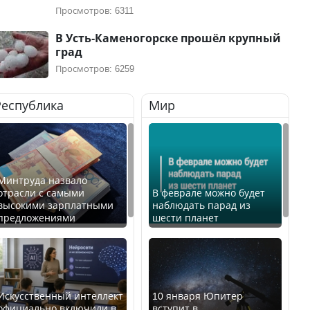
Просмотров: 6311
В Усть-Каменогорске прошёл крупный
град
Просмотров: 6259
Республика
Мир
Минтруда назвало
отрасли с самыми
В феврале можно будет
высокими зарплатными
наблюдать парад из
предложениями
шести планет
Искусственный интеллект
10 января Юпитер
официально включили в
вступит в