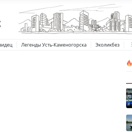
видец
Легенды Усть-Каменогорска
Эколикбез