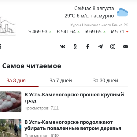
Сейчас 8 августа
29°C 6 м/с, пасмурно
Курсы Национального Банка РК
$
469.93
€
541.64
¥
69.65
₽
5.71
Самое читаемое
За 3 дня
За 7 дней
За 30 дней
В Усть-Каменогорске прошёл крупный
град
Просмотров: 7111
В Усть-Каменогорске продолжают
убирать поваленные ветром деревья
Просмотров: 6182