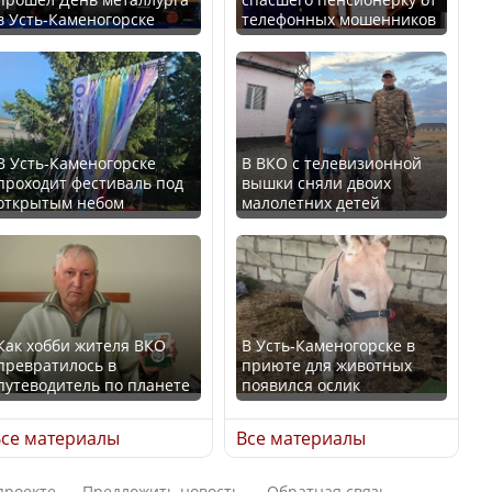
В Казахстане стало
в Усть-Каменогорске
телефонных мошенников
проще получить
В России введены
направления на
дополнительные
медицинские
ограничения для
обследования
казахстанских прав
В Усть-Каменогорске
В ВКО с телевизионной
проходит фестиваль под
вышки сняли двоих
открытым небом
малолетних детей
Қазақстан Орталық Азия
Трамп официально
елдері арасында әл-ауқат
вступил в должность
индексінде көш бастады
президента США
Как хобби жителя ВКО
В Усть-Каменогорске в
превратилось в
приюте для животных
путеводитель по планете
появился ослик
Казахстан возглавил
Луну признали объектом
рейтинг благополучия
культурного наследия,
се материалы
Все материалы
среди стран Центральной
находящегося под
Азии
угрозой исчезновения
проекте
Предложить новость
Обратная связь