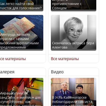
Как легко найти свой
противостояние с
участок для голосования?
Солнцем
Минтруда назвало
отрасли с самыми
высокими зарплатными
Скончалась актриса Вера
предложениями
Алентова
се материалы
Все материалы
Галерея
Видео
Искусственный интеллект
В РФ вынесен заочный
официально включили в
приговор по уголовному
школьную программу
делу об убийстве Игоря
Казахстана
Талькова
Мирас Жугунусов,
Банд’Эрос и миллион для
В Усть-Каменогорске
«супергероев»: как
поблагодарили таксиста,
прошел День металлурга
спасшего пенсионерку от