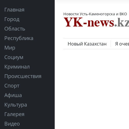
Главная
Новости Усть-Каменогорска и ВКО
Город
Область
Республика
Новый Казахстан
Я оче
Мир
Социум
Криминал
Происшествия
Спорт
Афиша
Культура
Галерея
Видео