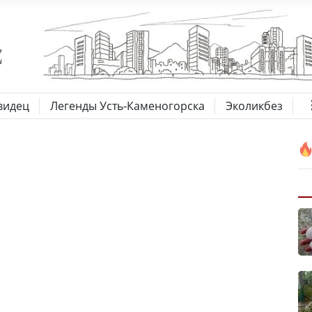
видец
Легенды Усть-Каменогорска
Эколикбез