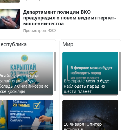
Департамент полиции ВКО
предупредил о новом виде интернет-
мошенничества
Просмотров: 4302
Республика
Мир
Өсайлау учаскеңізді
қалай оңай табуға
В феврале можно будет
болады? Онлайн-сервис
наблюдать парад из
іске қосылды
шести планет
10 января Юпитер
вступит в