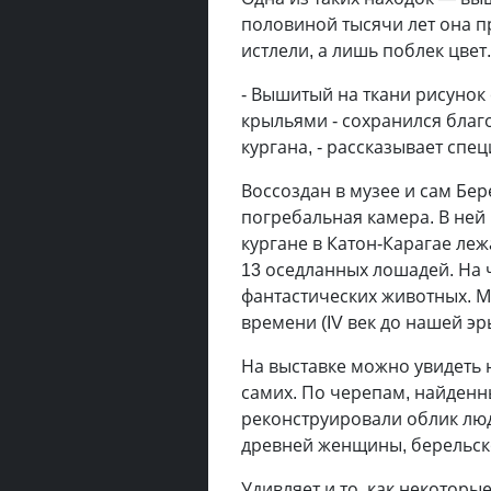
половиной тысячи лет она п
истлели, а лишь поблек цвет.
- Вышитый на ткани рисунок
крыльями - сохранился благ
кургана, - рассказывает спе
Воссоздан в музее и сам Бер
погребальная камера. В ней
кургане в Катон-Карагае ле
13 оседланных лошадей. На 
фантастических животных. М
времени (IV век до нашей эр
На выставке можно увидеть 
самих. По черепам, найденн
реконструировали облик люд
древней женщины, берельск
Удивляет и то, как некотор