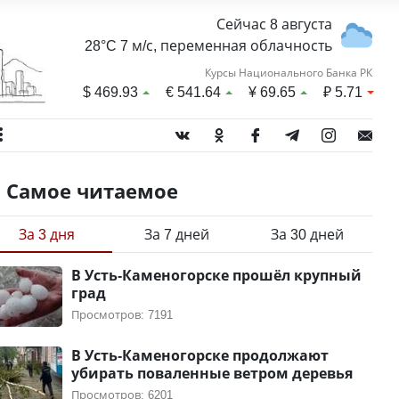
Сейчас 8 августа
28°C 7 м/с, переменная облачность
Курсы Национального Банка РК
$
469.93
€
541.64
¥
69.65
₽
5.71
Самое читаемое
За 3 дня
За 7 дней
За 30 дней
В Усть-Каменогорске прошёл крупный
град
Просмотров: 7191
В Усть-Каменогорске продолжают
убирать поваленные ветром деревья
Просмотров: 6201