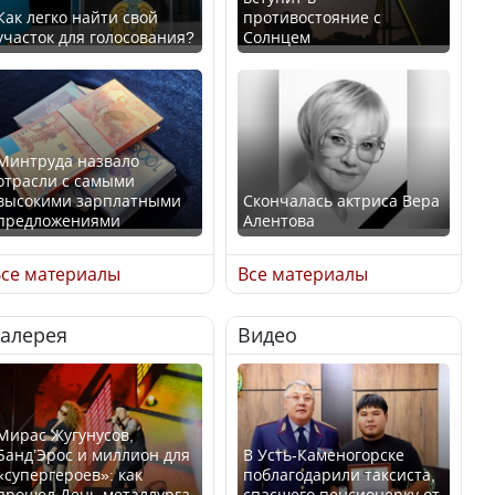
Как легко найти свой
противостояние с
участок для голосования?
Солнцем
Минтруда назвало
отрасли с самыми
высокими зарплатными
Скончалась актриса Вера
предложениями
Алентова
се материалы
Все материалы
Галерея
Видео
Искусственный интеллект
В РФ вынесен заочный
официально включили в
приговор по уголовному
школьную программу
делу об убийстве Игоря
Казахстана
Талькова
Мирас Жугунусов,
Банд’Эрос и миллион для
В Усть-Каменогорске
«супергероев»: как
поблагодарили таксиста,
прошел День металлурга
спасшего пенсионерку от