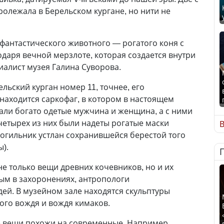
ролежала в Берельском кургане, но нити не
 фантастического животного — рогатого коня с
одаря вечной мерзлоте, которая создается внутри
циалист музея Галина Суворова.
ельский курган номер 11, точнее, его
 находится саркофаг, в котором в настоящем
жали богато одетые мужчина и женщина, а с ними
четырех из них были надеты рогатые маски
В
огильник устлан сохранившейся берестой того
ы).
не только вещи древних кочевников, но и их
ым в захоронениях, антропологи
ей. В музейном зале находятся скульптуры
ого вождя и вождя кимаков.
ые вещи похожи на современные. Например,