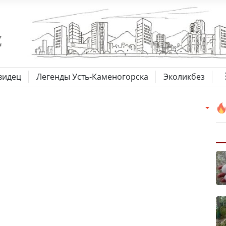
видец
Легенды Усть-Каменогорска
Эколикбез