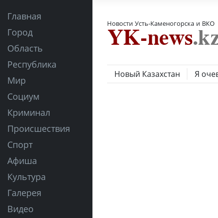
Главная
Новости Усть-Каменогорска и ВКО
Город
Область
Республика
Новый Казахстан
Я оче
Мир
Социум
Криминал
Происшествия
Спорт
Афиша
Культура
Галерея
Видео