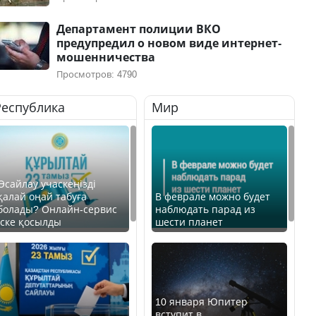
Департамент полиции ВКО
предупредил о новом виде интернет-
мошенничества
Просмотров: 4790
Республика
Мир
Өсайлау учаскеңізді
қалай оңай табуға
В феврале можно будет
болады? Онлайн-сервис
наблюдать парад из
іске қосылды
шести планет
10 января Юпитер
вступит в