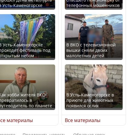
В Казахстане стало
в Усть-Каменогорске
телефонных мошенников
проще получить
В России введены
направления на
дополнительные
медицинские
ограничения для
обследования
казахстанских прав
В Усть-Каменогорске
В ВКО с телевизионной
проходит фестиваль под
вышки сняли двоих
открытым небом
малолетних детей
Қазақстан Орталық Азия
Трамп официально
елдері арасында әл-ауқат
вступил в должность
индексінде көш бастады
президента США
Как хобби жителя ВКО
В Усть-Каменогорске в
превратилось в
приюте для животных
путеводитель по планете
появился ослик
Казахстан возглавил
Луну признали объектом
рейтинг благополучия
культурного наследия,
се материалы
Все материалы
среди стран Центральной
находящегося под
Азии
угрозой исчезновения
проекте
Предложить новость
Обратная связь