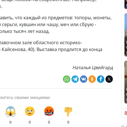
.
тавить, что каждый из предметов: топоры, монеты,
 серьги, кувшин или чашу, меч или сбрую -
олько тысяч лет назад.
ставочном зале областного историко-
 Кайсенова, 40). Выставка продлится до конца
Наталья Цвейгард
литесь своими эмоциями
В
0
0
0
0
О 