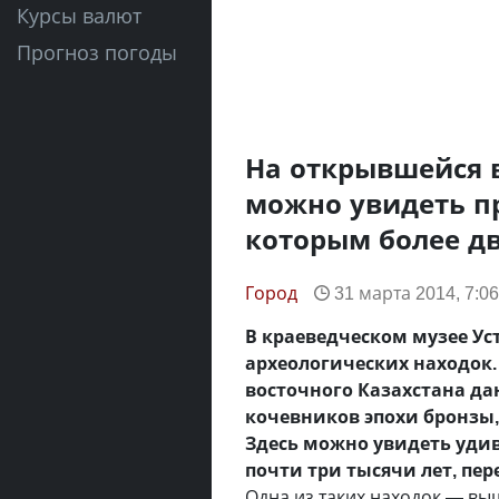
Курсы валют
Прогноз погоды
На открывшейся в
можно увидеть п
которым более дв
Город
31 марта 2014, 7:06
В краеведческом музее Ус
археологических находок.
восточного Казахстана да
кочевников эпохи бронзы,
Здесь можно увидеть удив
почти три тысячи лет, пе
Одна из таких находок — выш