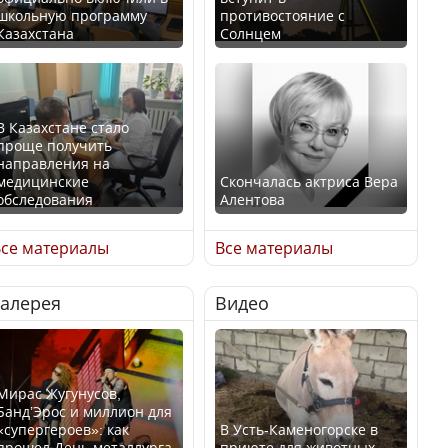
школьную программу
противостояние с
Казахстана
Солнцем
В Казахстане стало
проще получить
направления на
медицинские
Скончалась актриса Вера
обследования
Алентова
се материалы
Все материалы
Галерея
Видео
В РФ вынесен заочный
Қазақстан Орталық Азия
приговор по уголовному
елдері арасында әл-ауқат
делу об убийстве Игоря
индексінде көш бастады
Талькова
Мирас Жугунусов,
Банд’Эрос и миллион для
«супергероев»: как
В Усть-Каменогорске в
прошел День металлурга
приюте для животных