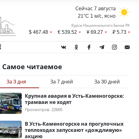
Сейчас 7 августа
21°C 1 м/с, ясно
Курсы Национального Банка РК
$
467.48
€
539.52
¥
69.27
₽
5.73
Самое читаемое
За 3 дня
За 7 дней
За 30 дней
Крупная авария в Усть-Каменогорске:
трамваи не ходят
Просмотров: 22665
В Усть-Каменогорске на прогулочных
теплоходах запускают «дождливую»
акцию