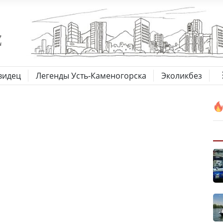
видец
Легенды Усть-Каменогорска
Эколикбез