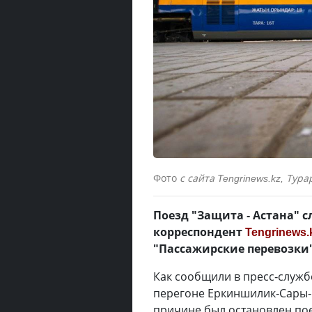
Фото
с сайта Tengrinews.kz, Тур
Поезд "Защита - Астана" с
корреспондент
Tengrinews.
"Пассажирские перевозки"
Как сообщили в пресс-службе
перегоне Еркиншилик-Сары-О
причине был остановлен пое