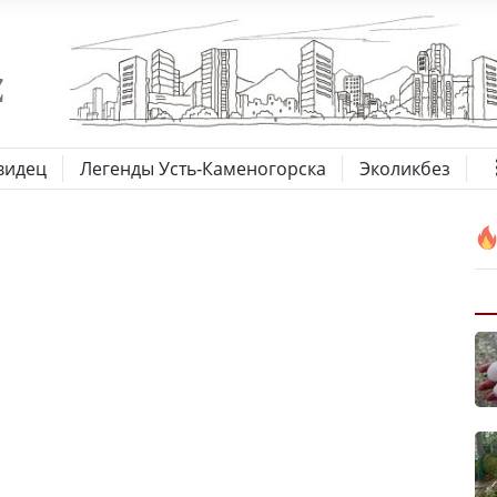
видец
Легенды Усть-Каменогорска
Эколикбез