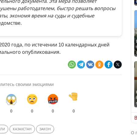
тельного документа. Эта мера позволяет
рушены работодателем, быстро решать вопросы
ты, экономя время на суды и судебные
едомстве.
 2020 года, по истечении 10 календарных дней
иального опубликования.
литесь своими эмоциями
0
0
0
0
В
ЕЛИ
КАЗАХСТАН
ЗАКОН
О 