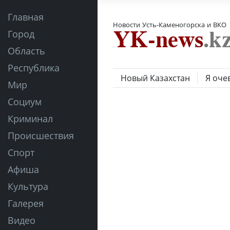
Главная
Новости Усть-Каменогорска и ВКО
Город
Область
Республика
Новый Казахстан
Я оче
Мир
Социум
Криминал
Происшествия
Спорт
Афиша
Культура
Галерея
Видео