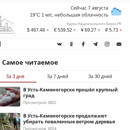
Сейчас 7 августа
19°C 1 м/с, небольшая облачность
Курсы Национального Банка РК
$
467.48
€
539.52
¥
69.27
₽
5.73
Самое читаемое
За 3 дня
За 7 дней
За 30 дней
В Усть-Каменогорске прошёл крупный
град
Просмотров: 6822
В Усть-Каменогорске продолжают
убирать поваленные ветром деревья
Просмотров: 6024