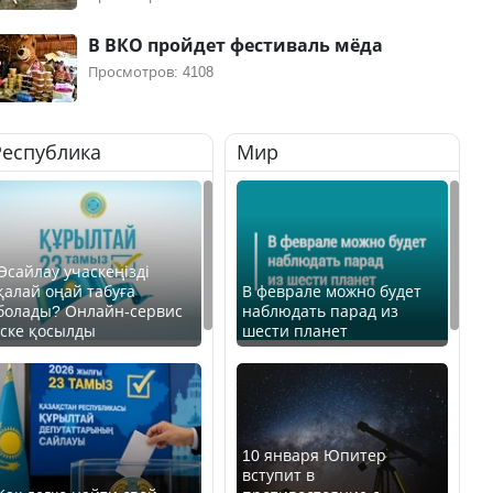
В ВКО пройдет фестиваль мёда
Просмотров: 4108
Республика
Мир
Өсайлау учаскеңізді
қалай оңай табуға
В феврале можно будет
болады? Онлайн-сервис
наблюдать парад из
іске қосылды
шести планет
10 января Юпитер
вступит в