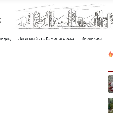
видец
Легенды Усть-Каменогорска
Эколикбез