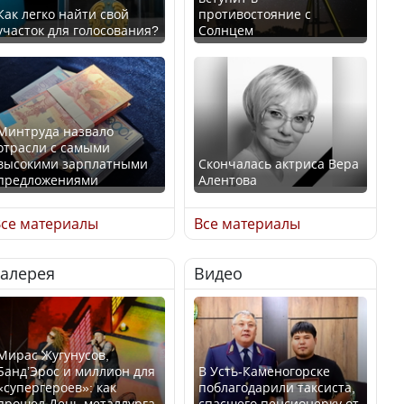
Как легко найти свой
противостояние с
участок для голосования?
Солнцем
Минтруда назвало
отрасли с самыми
высокими зарплатными
Скончалась актриса Вера
предложениями
Алентова
се материалы
Все материалы
Галерея
Видео
Искусственный интеллект
В РФ вынесен заочный
официально включили в
приговор по уголовному
школьную программу
делу об убийстве Игоря
Казахстана
Талькова
Мирас Жугунусов,
Банд’Эрос и миллион для
В Усть-Каменогорске
«супергероев»: как
поблагодарили таксиста,
прошел День металлурга
спасшего пенсионерку от