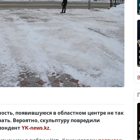
В
сть, появившуюся в областном центре не так
рать. Вероятно, скульптуру повредили
спондент
YK-news.kz
.