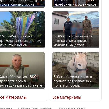
В Казахстане стало
в Усть-Каменогорске
телефонных мошенников
проще получить
В России введены
направления на
дополнительные
медицинские
ограничения для
обследования
казахстанских прав
В Усть-Каменогорске
В ВКО с телевизионной
проходит фестиваль под
вышки сняли двоих
открытым небом
малолетних детей
Қазақстан Орталық Азия
Трамп официально
елдері арасында әл-ауқат
вступил в должность
индексінде көш бастады
президента США
Как хобби жителя ВКО
В Усть-Каменогорске в
превратилось в
приюте для животных
путеводитель по планете
появился ослик
Казахстан возглавил
Луну признали объектом
рейтинг благополучия
культурного наследия,
се материалы
Все материалы
среди стран Центральной
находящегося под
Азии
угрозой исчезновения
проекте
Предложить новость
Обратная связь