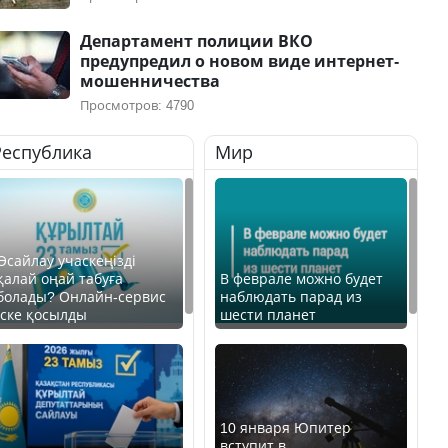
Департамент полиции ВКО
предупредил о новом виде интернет-
мошенничества
Просмотров: 4790
Республика
Мир
Өсайлау учаскеңізді
қалай оңай табуға
В феврале можно будет
болады? Онлайн-сервис
наблюдать парад из
іске қосылды
шести планет
10 января Юпитер
вступит в