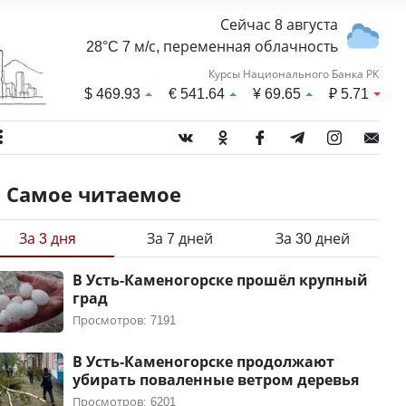
Сейчас 8 августа
28°C 7 м/с, переменная облачность
Курсы Национального Банка РК
$
469.93
€
541.64
¥
69.65
₽
5.71
Самое читаемое
За 3 дня
За 7 дней
За 30 дней
В Усть-Каменогорске прошёл крупный
град
Просмотров: 7191
В Усть-Каменогорске продолжают
убирать поваленные ветром деревья
Просмотров: 6201