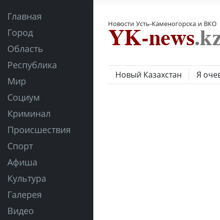
Главная
Новости Усть-Каменогорска и ВКО
Город
Область
Республика
Новый Казахстан
Я оче
Мир
Социум
Криминал
Происшествия
Спорт
Афиша
Культура
Галерея
Видео