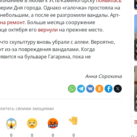
изнанием в любви к Усть-Каменогорску
появилась
верии Дня города. Однако «галочка» простояла на
 небольшим, а после ее разгромили вандалы. Арт-
на ремонт
. Больше месяца сооружение
нце октября его
вернули
на прежнее место.
что скульптуру вновь убрали с аллеи. Вероятно,
нт из-за повреждения вандалами. Когда
явится на бульваре Гагарина, пока не
Анна Сорокина
литесь своими эмоциями
В
0
0
0
0
О 