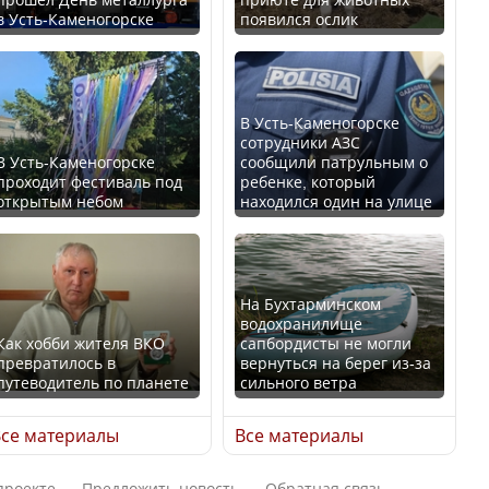
в Усть-Каменогорске
появился ослик
Казахстан возглавил
В России введены
рейтинг благополучия
дополнительные
среди стран Центральной
ограничения для
Азии
казахстанских прав
В Усть-Каменогорске
сотрудники АЗС
В Усть-Каменогорске
сообщили патрульным о
проходит фестиваль под
ребенке, который
открытым небом
находился один на улице
Будут ли представлены
Трамп официально
интересы регионов в
вступил в должность
Курултае?
президента США
На Бухтарминском
водохранилище
Как хобби жителя ВКО
сапбордисты не могли
превратилось в
вернуться на берег из-за
путеводитель по планете
сильного ветра
Ең төменгі жалақы,
Луну признали объектом
алимент, экология: жеті
культурного наследия,
се материалы
Все материалы
партия сайлаушылармен
находящегося под
нені талқылап жатыр?
угрозой исчезновения
проекте
Предложить новость
Обратная связь