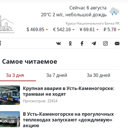
Сейчас 6 августа
20°C 2 м/с, небольшой дождь
Курсы Национального Банка РК
$
469.85
€
542.16
¥
69.61
₽
5.78
Самое читаемое
За 3 дня
За 7 дней
За 30 дней
Крупная авария в Усть-Каменогорске:
трамваи не ходят
Просмотров: 22414
В Усть-Каменогорске на прогулочных
теплоходах запускают «дождливую»
акцию