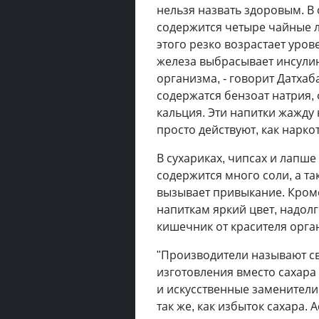
нельзя назвать здоровым. В 
содержится четыре чайные л
этого резко возрастает уров
железа выбрасывает инсулин
организма, - говорит Датхаб
содержатся бензоат натрия,
кальция. Эти напитки жажду 
просто действуют, как наркот
В сухариках, чипсах и лапше
содержится много соли, а так
вызывает привыкание. Кроме
напиткам яркий цвет, надол
кишечник от красителя орга
"Производители называют св
изготовления вместо сахара
и искусственные заменители
так же, как избыток сахара.