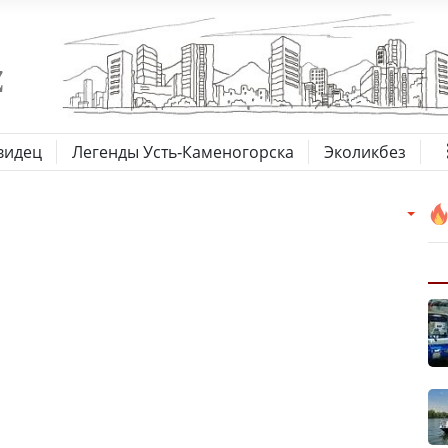
видец
Легенды Усть-Каменогорска
Эколикбез