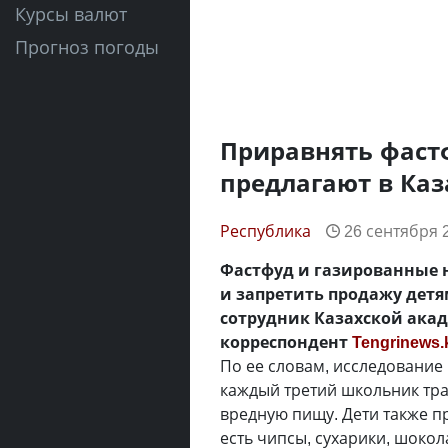
Курсы валют
Прогноз погоды
Приравнять фастф
предлагают в Каз
Республика
26 сентября 2
Фастфуд и газированные 
и запретить продажу детя
сотрудник Казахской акад
корреспондент
Tengrinews.
По ее словам, исследование
каждый третий школьник трат
вредную пищу. Дети также п
есть чипсы, сухарики, шокол