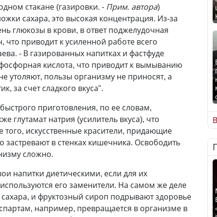
одном стакане (газировки. -
Прим. автора
)
ожки сахара, это высокая концентрация. Из-за
ень глюкозы в крови, в ответ поджелудочная
, что приводит к усиленной работе всего
аева. - В газированных напитках и фастфуде
 фосфорная кислота, что приводит к вымыванию
не утоляют, пользы организму не приносят, а
ик, за счет сладкого вкуса".
 быстрого приготовления, по ее словам,
же глутамат натрия (усилитель вкуса), что
В
 того, искусственные красители, придающие
го застревают в стенках кишечника. Освободить
низму сложно.
ои напитки диетическими, если для их
 используются его заменители. На самом же деле
 сахара, и фруктозный сироп подрывают здоровье
 Аспартам, например, превращается в организме в