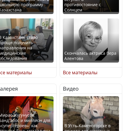
школьную программу
противостояние с
Казахстана
Солнцем
В Казахстане стало
проще получить
направления на
медицинские
Скончалась актриса Вера
обследования
Алентова
се материалы
Все материалы
Галерея
Видео
В РФ вынесен заочный
Қазақстан Орталық Азия
приговор по уголовному
елдері арасында әл-ауқат
делу об убийстве Игоря
индексінде көш бастады
Талькова
Мирас Жугунусов,
Банд’Эрос и миллион для
«супергероев»: как
В Усть-Каменогорске в
прошел День металлурга
приюте для животных