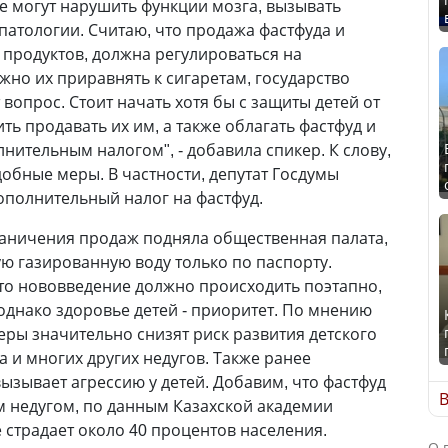
е могут нарушить функции мозга, вызывать
патологии. Считаю, что продажа фастфуда и
 продуктов, должна регулироваться на
жно их приравнять к сигаретам, государство
вопрос. Стоит начать хотя бы с защиты детей от
ть продавать их им, а также облагать фастфуд и
нительным налогом", - добавила спикер. К слову,
добные меры. В частности, депутат Госдумы
дополнительный налог на фастфуд.
раничения продаж подняла общественная палата,
ю газированную воду только по паспорту.
то нововведение должно происходить поэтапно,
 однако здоровье детей - приоритет. По мнению
еры значительно снизят риск развития детского
 и многих других недугов. Также ранее
ызывает агрессию у детей. Добавим, что фастфуд
В
м недугом, по данным Казахской академии
е страдает около 40 процентов населения.
О 