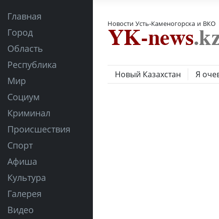
Главная
Новости Усть-Каменогорска и ВКО
Город
Область
Республика
Новый Казахстан
Я оче
Мир
Социум
Криминал
Происшествия
Спорт
Афиша
Культура
Галерея
Видео