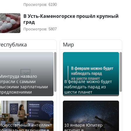
Просмотров: 6190
В Усть-Каменогорске прошёл крупный
град
Просмотров: 5807
Республика
Мир
Минтруда назвало
отрасли с самыми
В феврале можно будет
высокими зарплатными
наблюдать парад из
предложениями
шести планет
Искусственный интеллект
10 января Юпитер
официально включили в
вступит в