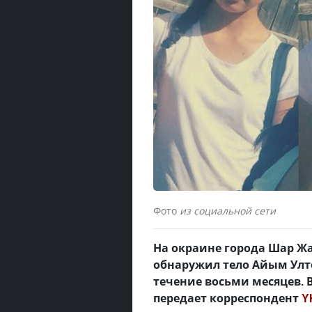
Фото
из социальной сети
На окраине города Шар Ж
обнаружил тело Айым Улт
течение восьми месяцев. 
передает корреспондент
Y