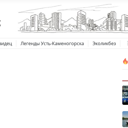
видец
Легенды Усть-Каменогорска
Эколикбез