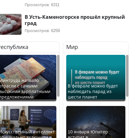
Просмотров: 6311
В Усть-Каменогорске прошёл крупный
град
Просмотров: 6259
Республика
Мир
Минтруда назвало
отрасли с самыми
В феврале можно будет
высокими зарплатными
наблюдать парад из
предложениями
шести планет
Искусственный интеллект
10 января Юпитер
официально включили в
вступит в