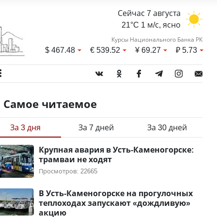
Сейчас 7 августа
21°C 1 м/с, ясно
Курсы Национального Банка РК
$
467.48
€
539.52
¥
69.27
₽
5.73
Самое читаемое
За 3 дня
За 7 дней
За 30 дней
Крупная авария в Усть-Каменогорске:
трамваи не ходят
Просмотров: 22665
В Усть-Каменогорске на прогулочных
теплоходах запускают «дождливую»
акцию