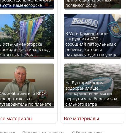
в Усть-Каменогорске
появился ослик
Казахстан возглавил
В России введены
рейтинг благополучия
дополнительные
среди стран Центральной
ограничения для
Азии
казахстанских прав
В Усть-Каменогорске
сотрудники АЗС
В Усть-Каменогорске
сообщили патрульным о
проходит фестиваль под
ребенке, который
открытым небом
находился один на улице
Будут ли представлены
Трамп официально
интересы регионов в
вступил в должность
Курултае?
президента США
На Бухтарминском
водохранилище
Как хобби жителя ВКО
сапбордисты не могли
превратилось в
вернуться на берег из-за
путеводитель по планете
сильного ветра
Ең төменгі жалақы,
Луну признали объектом
алимент, экология: жеті
культурного наследия,
се материалы
Все материалы
партия сайлаушылармен
находящегося под
нені талқылап жатыр?
угрозой исчезновения
проекте
Предложить новость
Обратная связь