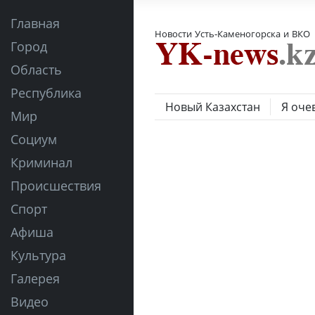
Главная
Новости Усть-Каменогорска и ВКО
Город
Область
Республика
Новый Казахстан
Я оче
Мир
Социум
Криминал
Происшествия
Спорт
Афиша
Культура
Галерея
Видео