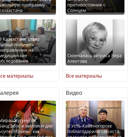
школьную программу
противостояние с
Казахстана
Солнцем
В Казахстане стало
проще получить
направления на
медицинские
Скончалась актриса Вера
обследования
Алентова
се материалы
Все материалы
Галерея
Видео
В РФ вынесен заочный
Қазақстан Орталық Азия
приговор по уголовному
елдері арасында әл-ауқат
делу об убийстве Игоря
индексінде көш бастады
Талькова
Мирас Жугунусов,
Банд’Эрос и миллион для
В Усть-Каменогорске
«супергероев»: как
поблагодарили таксиста,
прошел День металлурга
спасшего пенсионерку от