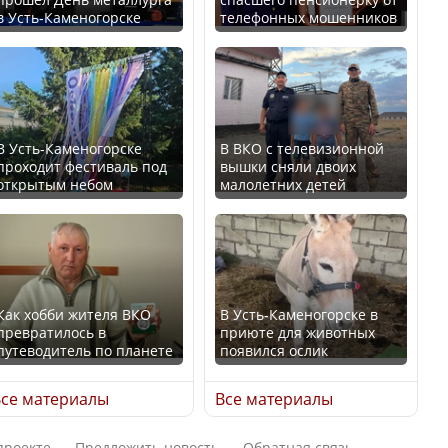
в Усть-Каменогорске
телефонных мошенников
Казахстан возглавил
В России введены
рейтинг благополучия
дополнительные
среди стран Центральной
ограничения для
Азии
казахстанских прав
В Усть-Каменогорске
В ВКО с телевизионной
проходит фестиваль под
вышки сняли двоих
открытым небом
малолетних детей
Будут ли представлены
Трамп официально
интересы регионов в
вступил в должность
Курултае?
президента США
Как хобби жителя ВКО
В Усть-Каменогорске в
превратилось в
приюте для животных
путеводитель по планете
появился ослик
Ең төменгі жалақы,
Луну признали объектом
алимент, экология: жеті
культурного наследия,
се материалы
Все материалы
партия сайлаушылармен
находящегося под
нені талқылап жатыр?
угрозой исчезновения
проекте
Предложить новость
Обратная связь