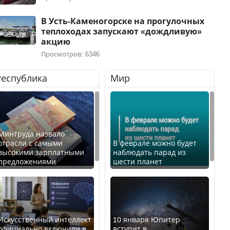
В Усть-Каменогорске на прогулочных
теплоходах запускают «дождливую»
акцию
Просмотров: 6346
Республика
Мир
Минтруда назвало
отрасли с самыми
В феврале можно будет
высокими зарплатными
наблюдать парад из
предложениями
шести планет
Искусственный интеллект
10 января Юпитер
официально включили в
вступит в