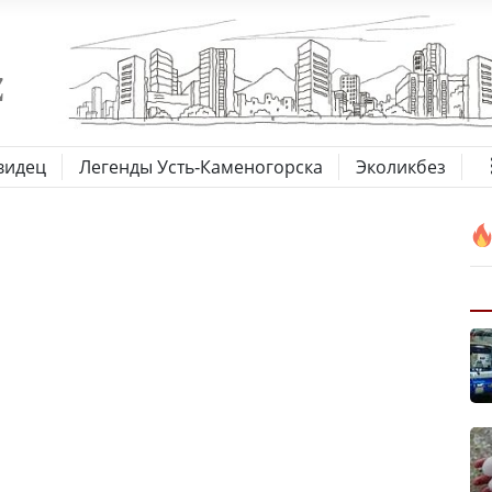
видец
Легенды Усть-Каменогорска
Эколикбез