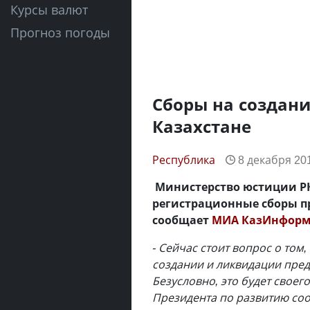
Курсы валют
Прогноз погоды
Сборы на создан
Казахстане
Республика
8 декабря 201
Министерство юстиции Р
регистрационные сборы п
сообщает
МИА КазИнфор
- Сейчас стоит вопрос о то
создании и ликвидации пред
Безусловно, это будет своег
Президента по развитию соо