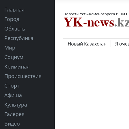
Главная
Новости Усть-Каменогорска и ВКО
Город
Область
Республика
Новый Казахстан
Я оче
Мир
Социум
Криминал
Происшествия
Спорт
Афиша
Культура
Галерея
Видео