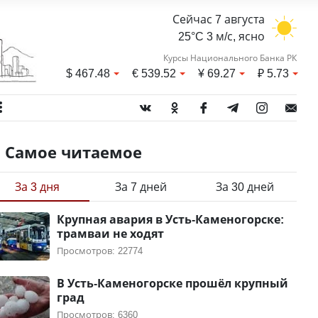
Сейчас 7 августа
25°C 3 м/с, ясно
Курсы Национального Банка РК
$
467.48
€
539.52
¥
69.27
₽
5.73
Самое читаемое
За 3 дня
За 7 дней
За 30 дней
Крупная авария в Усть-Каменогорске:
трамваи не ходят
Просмотров: 22774
В Усть-Каменогорске прошёл крупный
град
Просмотров: 6360