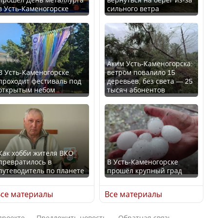
в Усть-Каменогорске
сильного ветра
В России введены
Будут ли представлены
дополнительные
интересы регионов в
ограничения для
Курултае?
казахстанских прав
Аким Усть-Каменогорска:
В Усть-Каменогорске
ветром повалило 15
проходит фестиваль под
деревьев, без света — 25
открытым небом
тысяч абонентов
Ең төменгі жалақы,
алимент, экология: жеті
Трамп официально
партия сайлаушылармен
вступил в должность
нені талқылап жатыр?
президента США
Как хобби жителя ВКО
превратилось в
В Усть-Каменогорске
Минимальная зарплата,
путеводитель по планете
прошёл крупный град
алименты, экология — о
Луну признали объектом
чем говорят с
культурного наследия,
се материалы
Все материалы
избирателями
находящегося под
представители партий
угрозой исчезновения
проекте
Предложить новость
Обратная связь