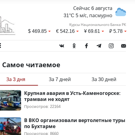
Сейчас 6 августа
31°C 5 м/с, пасмурно
Курсы Национального Банка РК
$
469.85
€
542.16
¥
69.61
₽
5.78
Самое читаемое
За 3 дня
За 7 дней
За 30 дней
Крупная авария в Усть-Каменогорске:
трамваи не ходят
Просмотров: 22164
В ВКО организовали вертолетные туры
по Бухтарме
Просмотров: 8660