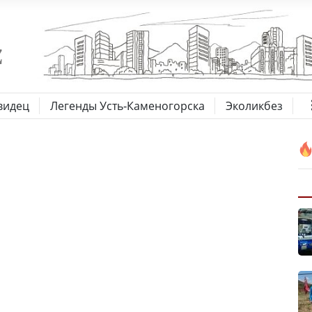
видец
Легенды Усть-Каменогорска
Эколикбез