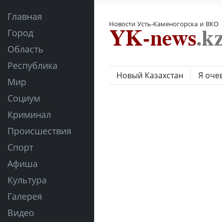
Главная
Новости Усть-Каменогорска и ВКО
Город
Область
Республика
Новый Казахстан
Я оче
Мир
Социум
Криминал
Происшествия
Спорт
Афиша
Культура
Галерея
Видео