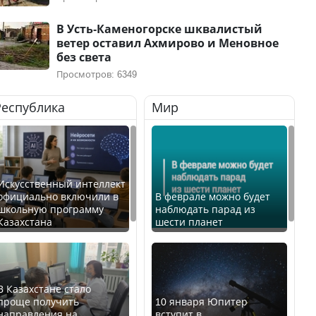
В Усть-Каменогорске шквалистый
ветер оставил Ахмирово и Меновное
без света
Просмотров: 6349
Республика
Мир
Искусственный интеллект
официально включили в
В феврале можно будет
школьную программу
наблюдать парад из
Казахстана
шести планет
В Казахстане стало
проще получить
10 января Юпитер
направления на
вступит в