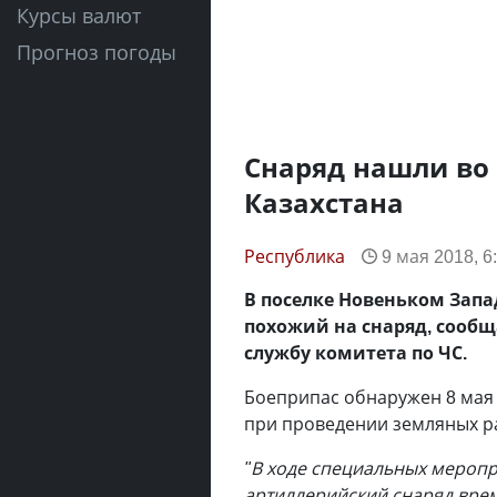
Курсы валют
Прогноз погоды
Снаряд нашли во 
Казахстана
Республика
9 мая 2018, 6
В поселке Новеньком Запа
похожий на снаряд, сооб
службу комитета по ЧС.
Боеприпас обнаружен 8 мая 
при проведении земляных р
"В ходе специальных меропр
артиллерийский снаряд врем