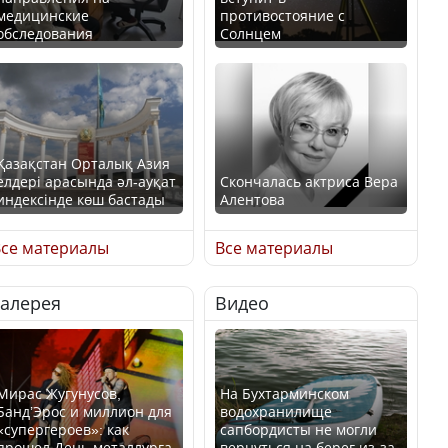
медицинские
противостояние с
обследования
Солнцем
Қазақстан Орталық Азия
елдері арасында әл-ауқат
Скончалась актриса Вера
индексінде көш бастады
Алентова
се материалы
Все материалы
Галерея
Видео
Казахстан возглавил
В РФ вынесен заочный
рейтинг благополучия
приговор по уголовному
среди стран Центральной
делу об убийстве Игоря
Азии
Талькова
Мирас Жугунусов,
На Бухтарминском
Банд’Эрос и миллион для
водохранилище
«супергероев»: как
сапбордисты не могли
прошел День металлурга
вернуться на берег из-за