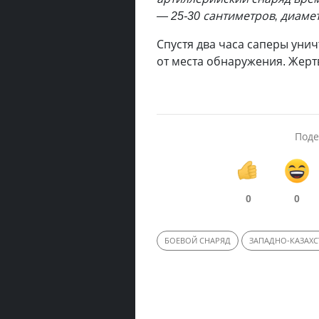
— 25-30 сантиметров, диаме
Спустя два часа саперы уни
от места обнаружения. Жерт
Поде
0
0
БОЕВОЙ СНАРЯД
ЗАПАДНО-КАЗАХС