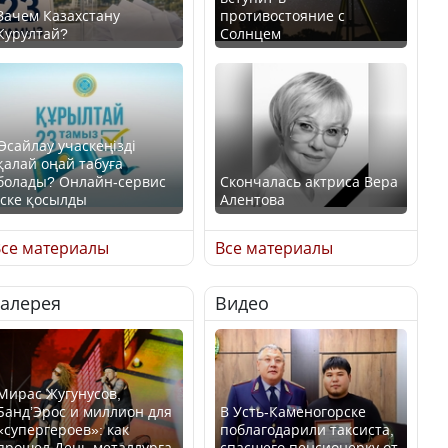
Зачем Казахстану
противостояние с
Курултай?
Солнцем
Өсайлау учаскеңізді
қалай оңай табуға
болады? Онлайн-сервис
Скончалась актриса Вера
іске қосылды
Алентова
се материалы
Все материалы
Галерея
Видео
В РФ вынесен заочный
приговор по уголовному
Как легко найти свой
делу об убийстве Игоря
участок для голосования?
Талькова
Мирас Жугунусов,
Банд’Эрос и миллион для
В Усть-Каменогорске
«супергероев»: как
поблагодарили таксиста,
прошел День металлурга
спасшего пенсионерку от