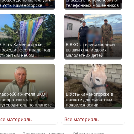
в Усть-Каменогорске
телефонных мошенников
Минтруда назвало
В России введены
отрасли с самыми
дополнительные
высокими зарплатными
ограничения для
предложениями
казахстанских прав
В Усть-Каменогорске
В ВКО с телевизионной
проходит фестиваль под
вышки сняли двоих
открытым небом
малолетних детей
Искусственный интеллект
официально включили в
Трамп официально
школьную программу
вступил в должность
Казахстана
президента США
Как хобби жителя ВКО
В Усть-Каменогорске в
превратилось в
приюте для животных
В Казахстане стало
путеводитель по планете
появился ослик
проще получить
Луну признали объектом
направления на
культурного наследия,
се материалы
Все материалы
медицинские
находящегося под
обследования
угрозой исчезновения
проекте
Предложить новость
Обратная связь