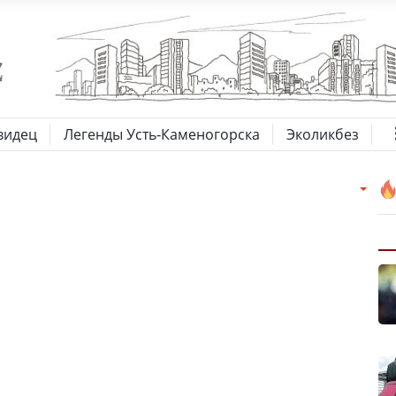
видец
Легенды Усть-Каменогорска
Эколикбез