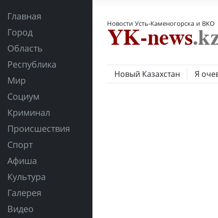
Главная
Новости Усть-Каменогорска и ВКО
Город
Область
Республика
Новый Казахстан
Я оче
Мир
Социум
Криминал
Происшествия
Спорт
Афиша
Культура
Галерея
Видео