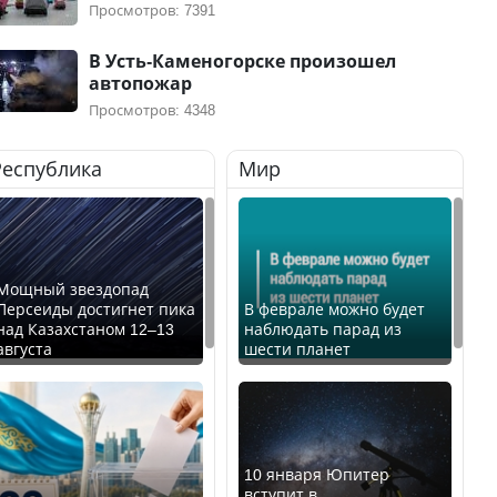
Просмотров: 7391
В Усть-Каменогорске произошел
автопожар
Просмотров: 4348
Республика
Мир
Мощный звездопад
Персеиды достигнет пика
В феврале можно будет
над Казахстаном 12–13
наблюдать парад из
августа
шести планет
10 января Юпитер
вступит в