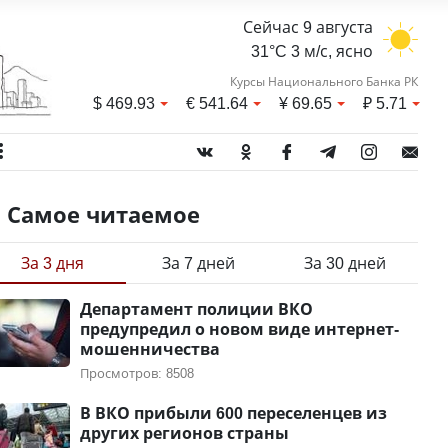
Сейчас 9 августа
31°C 3 м/с, ясно
Курсы Национального Банка РК
$
469.93
€
541.64
¥
69.65
₽
5.71
Самое читаемое
За 3 дня
За 7 дней
За 30 дней
Департамент полиции ВКО
предупредил о новом виде интернет-
мошенничества
Просмотров: 8508
В ВКО прибыли 600 переселенцев из
других регионов страны