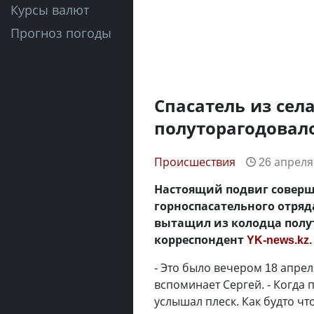
Курсы валют
Прогноз погоды
Спасатель из сел
полуторагодовало
Происшествия
26 апреля
Настоящий подвиг соверш
горноспасательного отряд
вытащил из колодца полу
корреспондент
YK-news.kz
.
- Это было вечером 18 апрел
вспоминает Сергей. - Когда
услышал плеск. Как будто что