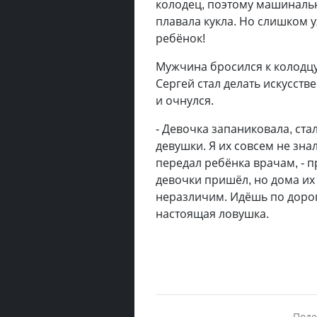
колодец, поэтому машинальн
плавала кукла. Но слишком у
ребёнок!
Мужчина бросился к колодцу
Сергей стал делать искусст
и очнулся.
- Девочка запаниковала, ста
девушки. Я их совсем не зна
передал ребёнка врачам, - п
девочки пришёл, но дома их 
неразличим. Идёшь по дороге
настоящая ловушка.
Поде