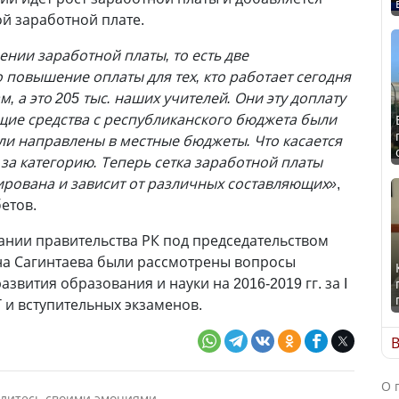
ой заработной плате.
нии заработной платы, то есть две
 повышение оплаты для тех, кто работает сегодня
а это 205 тыс. наших учителей. Они эту доплату
щие средства с республиканского бюджета были
и направлены в местные бюджеты. Что касается
а за категорию. Теперь сетка заработной платы
рована и зависит от различных составляющих»
,
етов.
ании правительства РК под председательством
а Сагинтаева были рассмотрены вопросы
вития образования и науки на 2016-2019 гг. за I
Т и вступительных экзаменов.
В
О 
литесь своими эмоциями