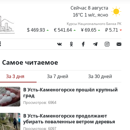
Сейчас 8 августа
16°C 1 м/с, ясно
Курсы Национального Банка РК
$
469.93
€
541.64
¥
69.65
₽
5.71
Самое читаемое
За 3 дня
За 7 дней
За 30 дней
В Усть-Каменогорске прошёл крупный
град
Просмотров: 6964
В Усть-Каменогорске продолжают
убирать поваленные ветром деревья
Просмотров: 6097