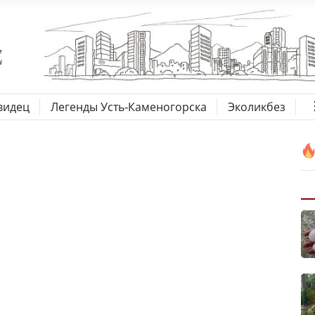
видец
Легенды Усть-Каменогорска
Эколикбез