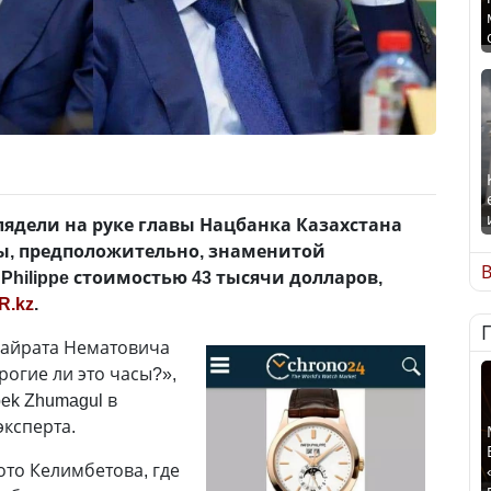
лядели на руке главы Нацбанка Казахстана
ы, предположительно, знаменитой
В
Philippe стоимостью 43 тысячи долларов,
R.kz
.
 Кайрата Нематовича
орогие ли это часы?»,
ek Zhumagul в
эксперта.
то Келимбетова, где