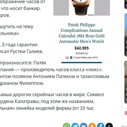
зображение часов от
, что носит банкир.
аров.
шутить на тему
льника».
. 3 года гарантии.
сал Рустем Галиев.
и произносится: Пате́к
пания — производитель часов класса «люкс».
рантом-поляком Антонием Патеком и талантливым
дрианом Филиппом.
самых дорогих серийных часов в мире. Символ
рдена Калатравы; под этим же названием,
альная» линейка моделей фирмы (от 10 тыс.
В
О 