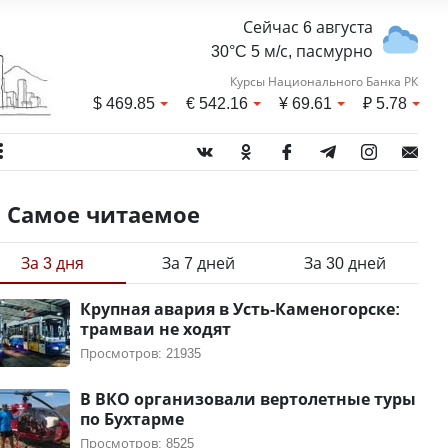
Сейчас 6 августа
30°C 5 м/с, пасмурно
Курсы Национального Банка РК
$
469.85
€
542.16
¥
69.61
₽
5.78
Самое читаемое
За 3 дня
За 7 дней
За 30 дней
Крупная авария в Усть-Каменогорске:
трамваи не ходят
Просмотров: 21935
В ВКО организовали вертолетные туры
по Бухтарме
Просмотров: 8525