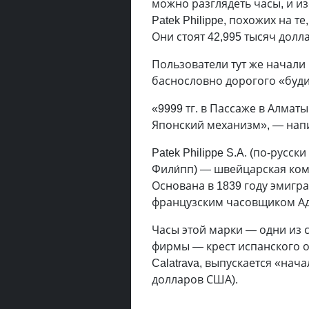
можно разглядеть часы, и и
Patek Philippe, похожих на те
Они стоят 42,995 тысяч долл
Пользователи тут же начали 
баснословно дорогого «буди
«9999 тг. в Пассаже в Алматы
Японский механизм», — напи
Patek Philippe S.A. (по-русск
Фили́пп) — швейцарская ком
Основана в 1839 году эмиг
французским часовщиком А
Часы этой марки — одни из 
фирмы — крест испанского о
Calatrava, выпускается «нач
долларов США).