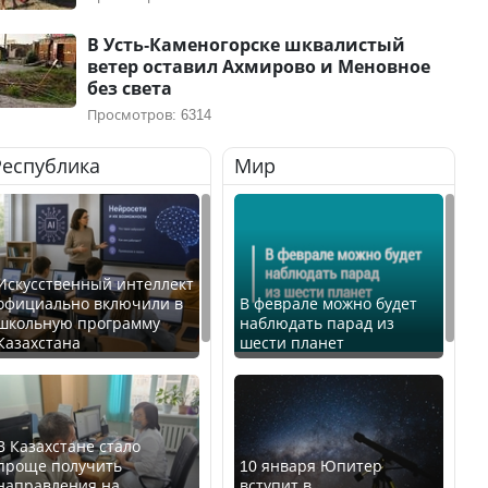
В Усть-Каменогорске шквалистый
ветер оставил Ахмирово и Меновное
без света
Просмотров: 6314
Республика
Мир
Искусственный интеллект
официально включили в
В феврале можно будет
школьную программу
наблюдать парад из
Казахстана
шести планет
В Казахстане стало
проще получить
10 января Юпитер
направления на
вступит в