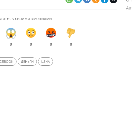
Ав
литесь своими эмоциями
0
0
0
0
CEBOOK
ДЕНЬГИ
ЦЕНА