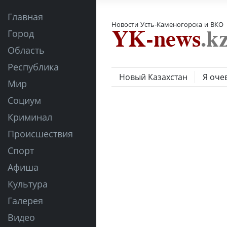
Главная
Новости Усть-Каменогорска и ВКО
Город
Область
Республика
Новый Казахстан
Я оче
Мир
Социум
Криминал
Происшествия
Спорт
Афиша
Культура
Галерея
Видео