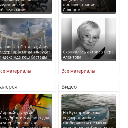
медицинские
противостояние с
обследования
Солнцем
Қазақстан Орталық Азия
елдері арасында әл-ауқат
Скончалась актриса Вера
индексінде көш бастады
Алентова
се материалы
Все материалы
Галерея
Видео
Казахстан возглавил
В РФ вынесен заочный
рейтинг благополучия
приговор по уголовному
среди стран Центральной
делу об убийстве Игоря
Азии
Талькова
Мирас Жугунусов,
На Бухтарминском
Банд’Эрос и миллион для
водохранилище
«супергероев»: как
сапбордисты не могли
прошел День металлурга
вернуться на берег из-за