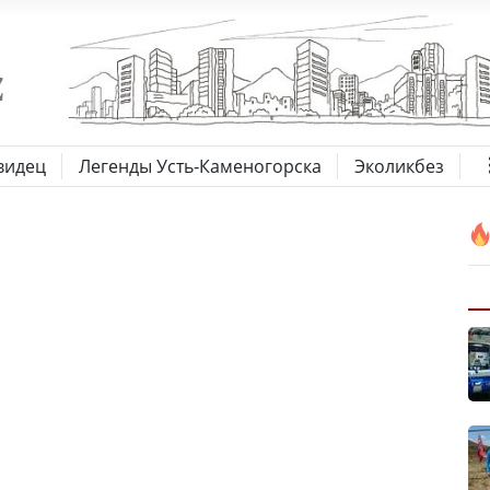
видец
Легенды Усть-Каменогорска
Эколикбез