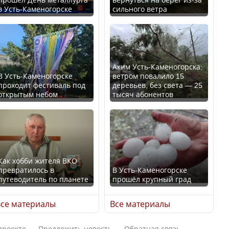
в Усть-Каменогорске
сильного ветра
В России введены
Будут ли представлены
дополнительные
интересы регионов в
ограничения для
Курултае?
казахстанских прав
Аким Усть-Каменогорска:
В Усть-Каменогорске
ветром повалило 15
проходит фестиваль под
деревьев, без света — 25
открытым небом
тысяч абонентов
Ең төменгі жалақы,
алимент, экология: жеті
Трамп официально
партия сайлаушылармен
вступил в должность
нені талқылап жатыр?
президента США
Как хобби жителя ВКО
превратилось в
В Усть-Каменогорске
Минимальная зарплата,
путеводитель по планете
прошёл крупный град
алименты, экология — о
Луну признали объектом
чем говорят с
культурного наследия,
се материалы
Все материалы
избирателями
находящегося под
представители партий
угрозой исчезновения
проекте
Предложить новость
Обратная связь