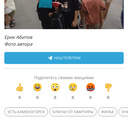
Ерик Абитов
Фото автора
НАШ ТЕЛЕГРАМ
Поделитесь своими эмоциями
0
0
0
0
0
0
УСТЬ-КАМЕНОГОРСК
КЛЮЧИ ОТ КВАРТИРЫ
ЖИЛЬЕ
ОЧ