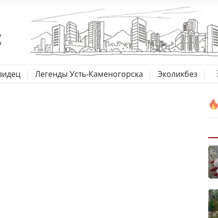
видец
Легенды Усть-Каменогорска
Эколикбез