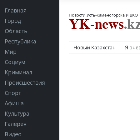
Главная
Новости Усть-Каменогорска и ВКО
Город
Область
Республика
Новый Казахстан
Я оче
Мир
Социум
Криминал
Происшествия
Спорт
Афиша
Культура
Галерея
Видео