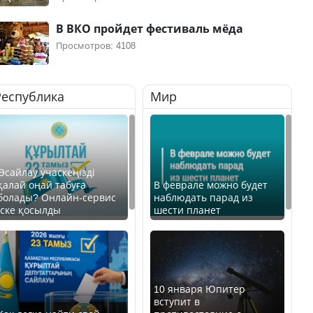
В ВКО пройдет фестиваль мёда
Просмотров: 4108
Республика
Мир
Өсайлау учаскеңізді
қалай оңай табуға
В феврале можно будет
болады? Онлайн-сервис
наблюдать парад из
іске қосылды
шести планет
10 января Юпитер
вступит в