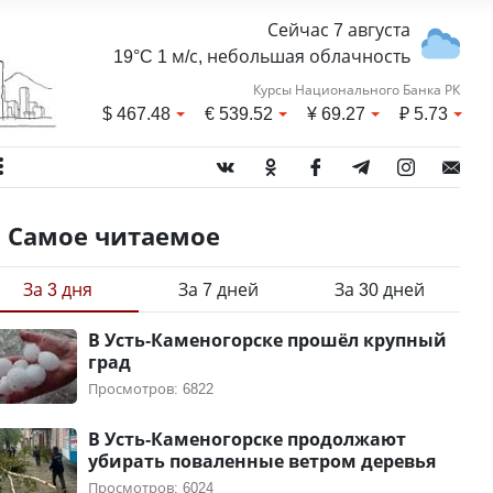
Сейчас 7 августа
19°C 1 м/с, небольшая облачность
Курсы Национального Банка РК
$
467.48
€
539.52
¥
69.27
₽
5.73
Самое читаемое
За 3 дня
За 7 дней
За 30 дней
В Усть-Каменогорске прошёл крупный
град
Просмотров: 6822
В Усть-Каменогорске продолжают
убирать поваленные ветром деревья
Просмотров: 6024