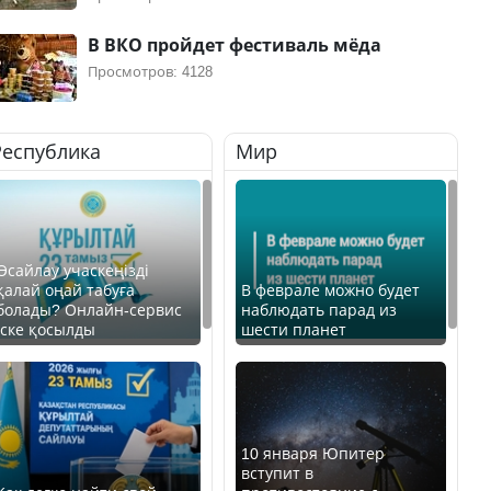
В ВКО пройдет фестиваль мёда
Просмотров: 4128
Республика
Мир
Өсайлау учаскеңізді
қалай оңай табуға
В феврале можно будет
болады? Онлайн-сервис
наблюдать парад из
іске қосылды
шести планет
10 января Юпитер
вступит в