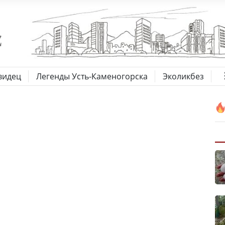
видец
Легенды Усть-Каменогорска
Эколикбез