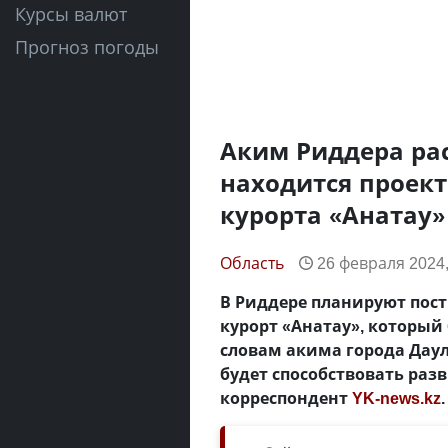
Курсы валют
Прогноз погоды
Аким Риддера рас
находится проек
курорта «Анатау»
Область
26 февраля 2024,
В Риддере планируют пос
курорт «Анатау», который 
словам акима города Даул
будет способствовать раз
корреспондент
YK-news.kz
.