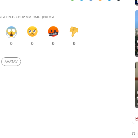
литесь своими эмоциями
0
0
0
0
АНАТАУ
В
О 