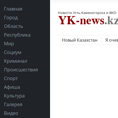
Главная
Новости Усть-Каменогорска и ВКО
Город
Область
Республика
Новый Казахстан
Я оче
Мир
Социум
Криминал
Происшествия
Спорт
Афиша
Культура
Галерея
Видео