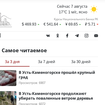
Сейчас 7 августа
17°C 1 м/с, ясно
Курсы Национального Банка РК
$
469.93
€
541.64
¥
69.65
₽
5.71
Самое читаемое
За 3 дня
За 7 дней
За 30 дней
В Усть-Каменогорске прошёл крупный
град
Просмотров: 6907
В Усть-Каменогорске продолжают
убирать поваленные ветром деревья
Просмотров: 6072