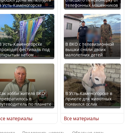
в Усть-Каменогорске
телефонных мошенников
Казахстан возглавил
В России введены
рейтинг благополучия
дополнительные
среди стран Центральной
ограничения для
Азии
казахстанских прав
В Усть-Каменогорске
В ВКО с телевизионной
проходит фестиваль под
вышки сняли двоих
открытым небом
малолетних детей
Будут ли представлены
Трамп официально
интересы регионов в
вступил в должность
Курултае?
президента США
Как хобби жителя ВКО
В Усть-Каменогорске в
превратилось в
приюте для животных
путеводитель по планете
появился ослик
Ең төменгі жалақы,
Луну признали объектом
алимент, экология: жеті
культурного наследия,
се материалы
Все материалы
партия сайлаушылармен
находящегося под
нені талқылап жатыр?
угрозой исчезновения
проекте
Предложить новость
Обратная связь