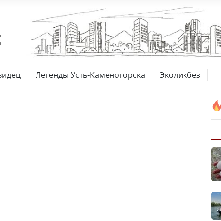
видец
Легенды Усть-Каменогорска
Эколикбез