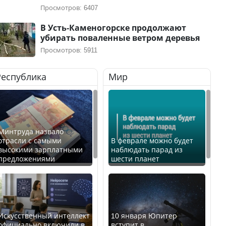
Просмотров: 6407
В Усть-Каменогорске продолжают
убирать поваленные ветром деревья
Просмотров: 5911
Республика
Мир
Минтруда назвало
отрасли с самыми
В феврале можно будет
высокими зарплатными
наблюдать парад из
предложениями
шести планет
Искусственный интеллект
10 января Юпитер
официально включили в
вступит в