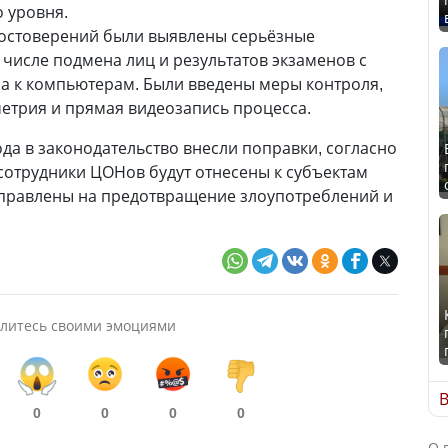
о уровня.
достоверений были выявлены серьёзные
 числе подмена лиц и результатов экзаменов с
а к компьютерам. Были введены меры контроля,
метрия и прямая видеозапись процесса.
ода в законодательство внесли поправки, согласно
 сотрудники ЦОНов будут отнесены к субъектам
аправлены на предотвращение злоупотреблений и
литесь своими эмоциями
В
0
0
0
0
О 