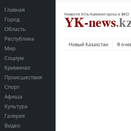
Главная
Новости Усть-Каменогорска и ВКО
Город
Область
Республика
Новый Казахстан
Я оче
Мир
Социум
Криминал
Происшествия
Спорт
Афиша
Культура
Галерея
Видео