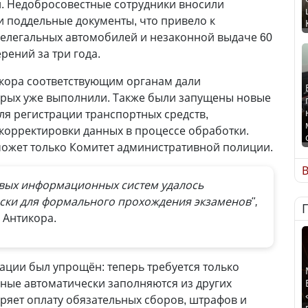
и. Недобросовестные сотрудники вносили
 поддельные документы, что привело к
нелегальных автомобилей и незаконной выдаче 60
рений за три года.
икора соответствующим органам дали
орых уже выполнили. Также были запущены новые
я регистрации транспортных средств,
орректировки данных в процессе обработки.
может только Комитет административной полиции.
В
вых информационных систем удалось
иски для формального прохождения экзаменов",
 Антикора.
рации был упрощён: теперь требуется только
нные автоматически заполняются из других
еряет оплату обязательных сборов, штрафов и