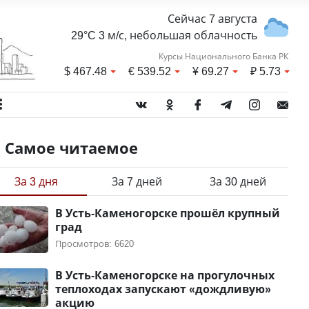
Сейчас 7 августа
29°C 3 м/с, небольшая облачность
Курсы Национального Банка РК
$
467.48
€
539.52
¥
69.27
₽
5.73
Самое читаемое
За 3 дня
За 7 дней
За 30 дней
В Усть-Каменогорске прошёл крупный
град
Просмотров: 6620
В Усть-Каменогорске на прогулочных
теплоходах запускают «дождливую»
акцию