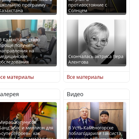
школьную программу
противостояние с
Казахстана
Солнцем
В Казахстане стало
проще получить
направления на
медицинские
Скончалась актриса Вера
обследования
Алентова
се материалы
Все материалы
Галерея
Видео
В РФ вынесен заочный
Қазақстан Орталық Азия
приговор по уголовному
елдері арасында әл-ауқат
делу об убийстве Игоря
индексінде көш бастады
Талькова
Мирас Жугунусов,
Банд’Эрос и миллион для
В Усть-Каменогорске
«супергероев»: как
поблагодарили таксиста,
прошел День металлурга
спасшего пенсионерку от