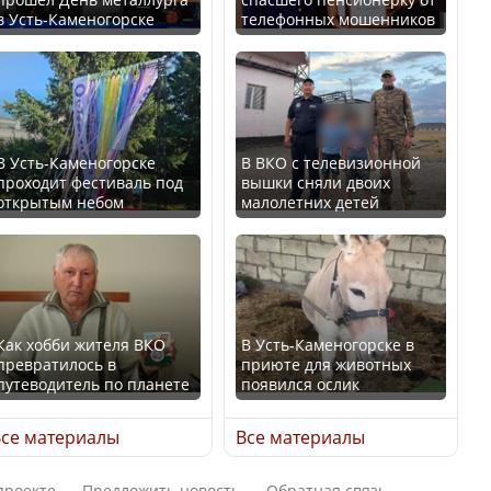
В Казахстане стало
в Усть-Каменогорске
телефонных мошенников
проще получить
В России введены
направления на
дополнительные
медицинские
ограничения для
обследования
казахстанских прав
В Усть-Каменогорске
В ВКО с телевизионной
проходит фестиваль под
вышки сняли двоих
открытым небом
малолетних детей
Қазақстан Орталық Азия
Трамп официально
елдері арасында әл-ауқат
вступил в должность
индексінде көш бастады
президента США
Как хобби жителя ВКО
В Усть-Каменогорске в
превратилось в
приюте для животных
путеводитель по планете
появился ослик
Казахстан возглавил
Луну признали объектом
рейтинг благополучия
культурного наследия,
се материалы
Все материалы
среди стран Центральной
находящегося под
Азии
угрозой исчезновения
проекте
Предложить новость
Обратная связь