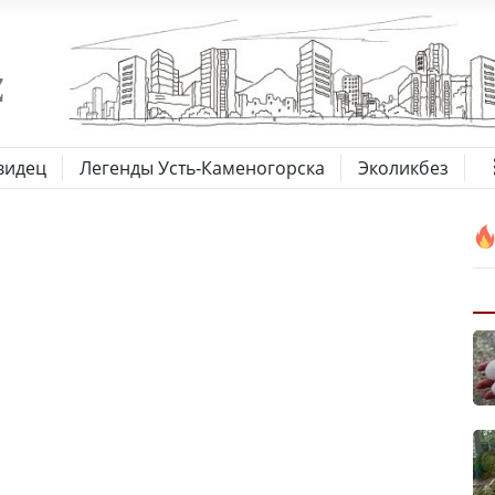
видец
Легенды Усть-Каменогорска
Эколикбез