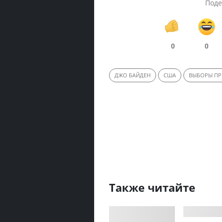
Поде
0
0
ДЖО БАЙДЕН
США
ВЫБОРЫ ПР
Также читайте