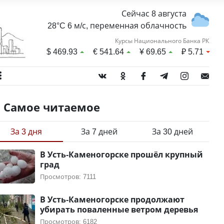
Сейчас 8 августа
28°C 6 м/с, переменная облачность
Курсы Национального Банка РК
$
469.93
€
541.64
¥
69.65
₽
5.71
Самое читаемое
За 3 дня
За 7 дней
За 30 дней
В Усть-Каменогорске прошёл крупный
град
Просмотров: 7111
В Усть-Каменогорске продолжают
убирать поваленные ветром деревья
Просмотров: 6182