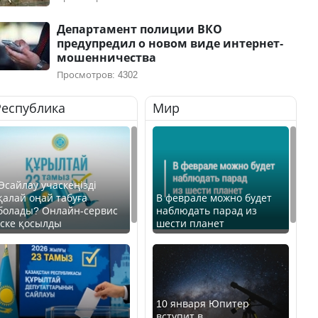
Департамент полиции ВКО
предупредил о новом виде интернет-
мошенничества
Просмотров: 4302
Республика
Мир
Өсайлау учаскеңізді
қалай оңай табуға
В феврале можно будет
болады? Онлайн-сервис
наблюдать парад из
іске қосылды
шести планет
10 января Юпитер
вступит в