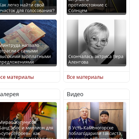
Как легко найти свой
противостояние с
участок для голосования?
Солнцем
Минтруда назвало
отрасли с самыми
высокими зарплатными
Скончалась актриса Вера
предложениями
Алентова
се материалы
Все материалы
Галерея
Видео
Искусственный интеллект
В РФ вынесен заочный
официально включили в
приговор по уголовному
школьную программу
делу об убийстве Игоря
Казахстана
Талькова
Мирас Жугунусов,
Банд’Эрос и миллион для
В Усть-Каменогорске
«супергероев»: как
поблагодарили таксиста,
прошел День металлурга
спасшего пенсионерку от