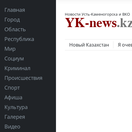
Главная
Новости Усть-Каменогорска и ВКО
Город
Область
Республика
Новый Казахстан
Я оче
Мир
Социум
Криминал
Происшествия
Спорт
Афиша
Культура
Галерея
Видео