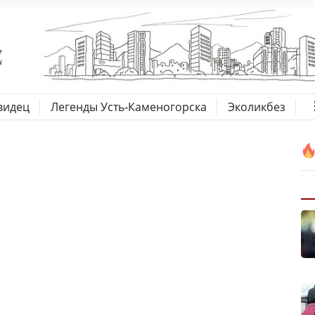
видец
Легенды Усть-Каменогорска
Эколикбез