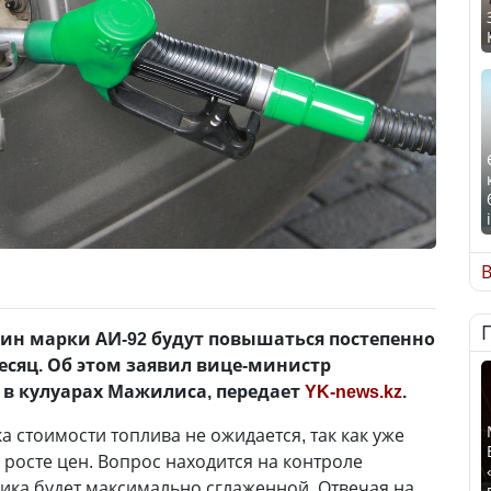
В
зин марки АИ-92 будут повышаться постепенно
месяц. Об этом заявил вице-министр
 в кулуарах Мажилиса, передает
YK-news.kz
.
ка стоимости топлива не ожидается, так как уже
росте цен. Вопрос находится на контроле
мика будет максимально сглаженной. Отвечая на