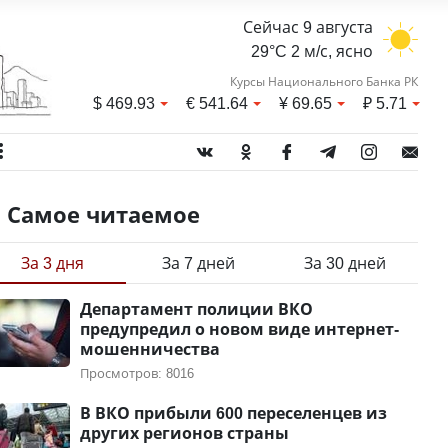
Сейчас 9 августа
29°C 2 м/с, ясно
Курсы Национального Банка РК
$
469.93
€
541.64
¥
69.65
₽
5.71
Самое читаемое
За 3 дня
За 7 дней
За 30 дней
Департамент полиции ВКО
предупредил о новом виде интернет-
мошенничества
Просмотров: 8016
В ВКО прибыли 600 переселенцев из
других регионов страны