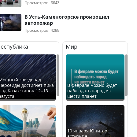
Просмотров: 6643
В Усть-Каменогорске произошел
автопожар
Просмотров: 4299
Республика
Мир
Мощный звездопад
Персеиды достигнет пика
В феврале можно будет
над Казахстаном 12–13
наблюдать парад из
августа
шести планет
10 января Юпитер
вступит в