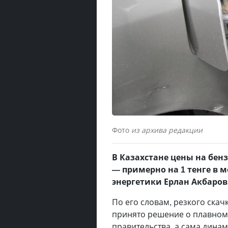
Фото
из архива редакции
В Казахстане цены на бен
— примерно на 1 тенге в 
энергетики Ерлан Акбаров
По его словам, резкого скач
принято решение о плавном 
правительства, а сама дина