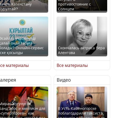
Зачем Казахстану
противостояние с
Курултай?
Солнцем
Өсайлау учаскеңізді
қалай оңай табуға
болады? Онлайн-сервис
Скончалась актриса Вера
іске қосылды
Алентова
се материалы
Все материалы
Галерея
Видео
В РФ вынесен заочный
приговор по уголовному
Как легко найти свой
делу об убийстве Игоря
участок для голосования?
Талькова
Мирас Жугунусов,
Банд’Эрос и миллион для
В Усть-Каменогорске
«супергероев»: как
поблагодарили таксиста,
прошел День металлурга
спасшего пенсионерку от