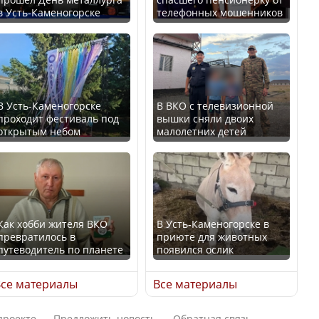
в Усть-Каменогорске
телефонных мошенников
Минтруда назвало
В России введены
отрасли с самыми
дополнительные
высокими зарплатными
ограничения для
предложениями
казахстанских прав
В Усть-Каменогорске
В ВКО с телевизионной
проходит фестиваль под
вышки сняли двоих
открытым небом
малолетних детей
Искусственный интеллект
официально включили в
Трамп официально
школьную программу
вступил в должность
Казахстана
президента США
Как хобби жителя ВКО
В Усть-Каменогорске в
превратилось в
приюте для животных
В Казахстане стало
путеводитель по планете
появился ослик
проще получить
Луну признали объектом
направления на
культурного наследия,
се материалы
Все материалы
медицинские
находящегося под
обследования
угрозой исчезновения
проекте
Предложить новость
Обратная связь