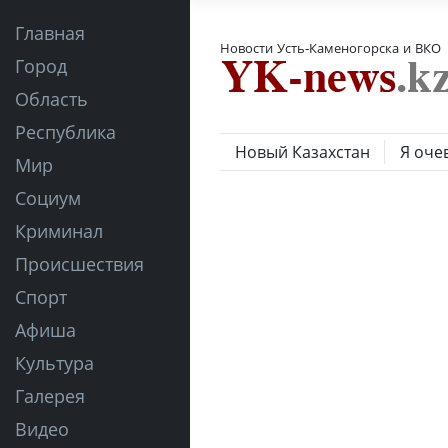
Главная
Новости Усть-Каменогорска и ВКО
Город
Область
Республика
Новый Казахстан
Я оче
Мир
Социум
Криминал
Происшествия
Спорт
Афиша
Культура
Галерея
Видео