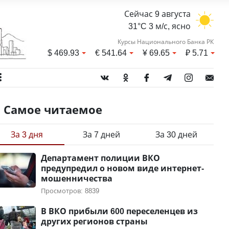
Сейчас 9 августа
31°C 3 м/с, ясно
Курсы Национального Банка РК
$
469.93
€
541.64
¥
69.65
₽
5.71
Самое читаемое
За 3 дня
За 7 дней
За 30 дней
Департамент полиции ВКО
предупредил о новом виде интернет-
мошенничества
Просмотров: 8839
В ВКО прибыли 600 переселенцев из
других регионов страны