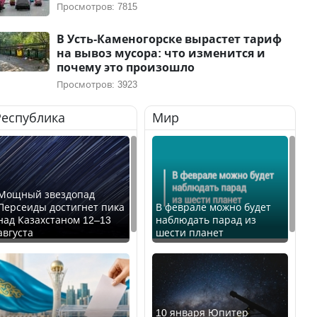
Просмотров: 7815
В Усть-Каменогорске вырастет тариф
на вывоз мусора: что изменится и
почему это произошло
Просмотров: 3923
Республика
Мир
Мощный звездопад
Персеиды достигнет пика
В феврале можно будет
над Казахстаном 12–13
наблюдать парад из
августа
шести планет
10 января Юпитер