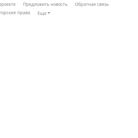
проекте
Предложить новость
Обратная связь
торские права
Еще
Станет ли
Қазақстан Орталық Азия
метапневмовирус
елдері арасында әл-ауқат
эпидемией, рассказали в
индексінде көш бастады
ВОЗ
Казахстан возглавил
Пассажирский самолет
рейтинг благополучия
потерпел крушение в
среди стран Центральной
Южной Корее, погибли
Азии
120 человек
Авиакатастрофа близ
Будут ли представлены
Актау: Путин принес