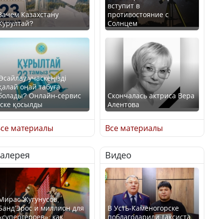
вступит в
Зачем Казахстану
противостояние с
Курултай?
Солнцем
Өсайлау учаскеңізді
қалай оңай табуға
болады? Онлайн-сервис
Скончалась актриса Вера
іске қосылды
Алентова
се материалы
Все материалы
Галерея
Видео
В РФ вынесен заочный
приговор по уголовному
Как легко найти свой
делу об убийстве Игоря
участок для голосования?
Талькова
Мирас Жугунусов,
Банд’Эрос и миллион для
В Усть-Каменогорске
«супергероев»: как
поблагодарили таксиста,