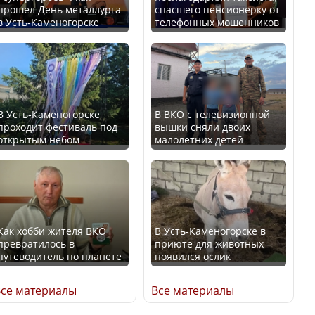
прошел День металлурга
спасшего пенсионерку от
в Усть-Каменогорске
телефонных мошенников
Минтруда назвало
В России введены
отрасли с самыми
дополнительные
высокими зарплатными
ограничения для
предложениями
казахстанских прав
В Усть-Каменогорске
В ВКО с телевизионной
проходит фестиваль под
вышки сняли двоих
открытым небом
малолетних детей
Искусственный интеллект
официально включили в
Трамп официально
школьную программу
вступил в должность
Казахстана
президента США
Как хобби жителя ВКО
В Усть-Каменогорске в
превратилось в
приюте для животных
В Казахстане стало
путеводитель по планете
появился ослик
проще получить
Луну признали объектом
направления на
культурного наследия,
се материалы
Все материалы
медицинские
находящегося под
обследования
угрозой исчезновения