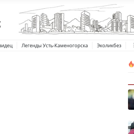
видец
Легенды Усть-Каменогорска
Эколикбез