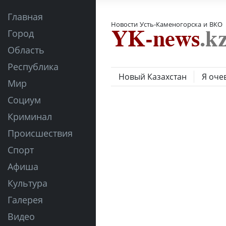
Главная
Новости Усть-Каменогорска и ВКО
Город
Область
Республика
Новый Казахстан
Я оче
Мир
Социум
Криминал
Происшествия
Спорт
Афиша
Культура
Галерея
Видео