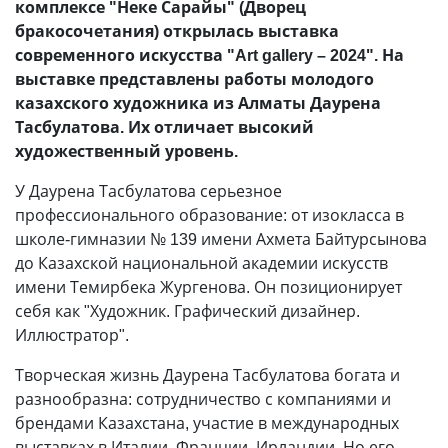
комплексе "Неке Сарайы" (Дворец
бракосочетания) открылась выставка
современного искусства "Art gallery – 2024". На
выставке представлены работы молодого
казахского художника из Алматы Даурена
Тасбулатова. Их отличает высокий
художественный уровень.
У Даурена Тасбулатова серьезное
профессионального образование: от изокласса в
школе-гимназии № 139 имени Ахмета Байтурсынова
до Казахской национальной академии искусств
имени Темирбека Жургенова. Он позиционирует
себя как "Художник. Графический дизайнер.
Иллюстратор".
Творческая жизнь Даурена Тасбулатова богата и
разнообразна: сотрудничество с компаниями и
брендами Казахстана, участие в международных
выставках в Италии, Франции, Ирландии. Но его