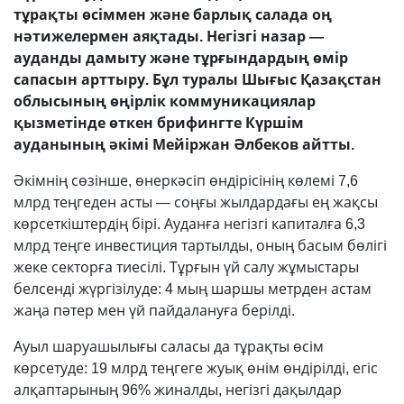
тұрақты өсіммен және барлық салада оң
нәтижелермен аяқтады. Негізгі назар —
ауданды дамыту және тұрғындардың өмір
сапасын арттыру. Бұл туралы Шығыс Қазақстан
облысының өңірлік коммуникациялар
қызметінде өткен брифингте Күршім
ауданының әкімі Мейіржан Әлбеков айтты.
Әкімнің сөзінше, өнеркәсіп өндірісінің көлемі 7,6
млрд теңгеден асты — соңғы жылдардағы ең жақсы
көрсеткіштердің бірі. Ауданға негізгі капиталға 6,3
млрд теңге инвестиция тартылды, оның басым бөлігі
жеке секторға тиесілі. Тұрғын үй салу жұмыстары
белсенді жүргізілуде: 4 мың шаршы метрден астам
жаңа пәтер мен үй пайдалануға берілді.
Ауыл шаруашылығы саласы да тұрақты өсім
көрсетуде: 19 млрд теңгеге жуық өнім өндірілді, егіс
алқаптарының 96% жиналды, негізгі дақылдар