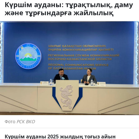
Күршім ауданы: тұрақтылық, даму
және тұрғындарға жайлылық
Фото
РСК ВКО
Күршім ауданы 2025 жылдың тоғыз айын