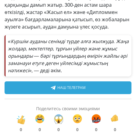
қарқынды дамып жатыр. 300-ден астам шара
өткізілді, жастар «Жасыл ел» және «Дипломмен
ауылға» бағдарламаларына қатысып, өз жобаларын
жүзеге асырып, аудан дамуына үлес қосуда.
«Күршім ауданы сенімді түрде алға жылжуда. Жаңа
жолдар, мектептер, тұрғын үйлер және жұмыс
орындары — бәрі тұрғындардың өмірін жайлы әрі
заманауи етуге деген үйлесімді жұмыстың
нәтижесі», —
деді әкім.
НАШ ТЕЛЕГРАМ
Поделитесь своими эмоциями
0
0
0
0
0
0