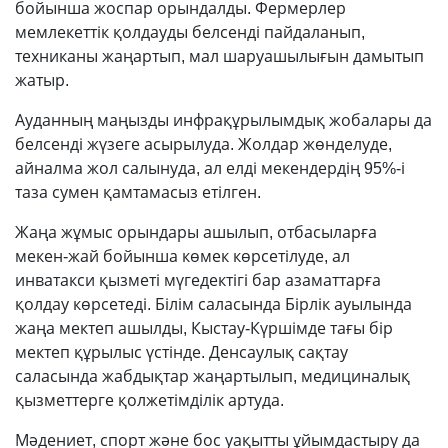
бойынша жоспар орындалды. Фермерлер
мемлекеттік қолдауды белсенді пайдаланып,
техниканы жаңартып, мал шаруашылығын дамытып
жатыр.
Ауданның маңызды инфрақұрылымдық жобалары да
белсенді жүзеге асырылуда. Жолдар жөнделуде,
айналма жол салынуда, ал елді мекендердің 95%-і
таза сумен қамтамасыз етілген.
Жаңа жұмыс орындары ашылып, отбасыларға
мекен-жай бойынша көмек көрсетілуде, ал
инватакси қызметі мүгедектігі бар азаматтарға
қолдау көрсетеді. Білім саласында Бірлік ауылында
жаңа мектеп ашылды, Кыстау-Күршімде тағы бір
мектеп құрылыс үстінде. Денсаулық сақтау
саласында жабдықтар жаңартылып, медициналық
қызметтерге қолжетімділік артуда.
Мәдениет, спорт және бос уақытты ұйымдастыру да