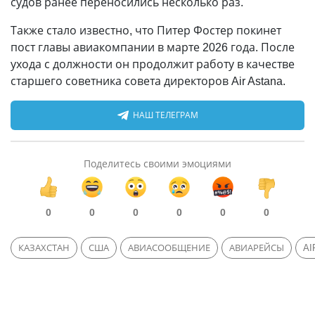
судов ранее переносились несколько раз.
Также стало известно, что Питер Фостер покинет
пост главы авиакомпании в марте 2026 года. После
ухода с должности он продолжит работу в качестве
старшего советника совета директоров Air Astana.
НАШ ТЕЛЕГРАМ
Поделитесь своими эмоциями
0
0
0
0
0
0
КАЗАХСТАН
США
АВИАСООБЩЕНИЕ
АВИАРЕЙСЫ
AI