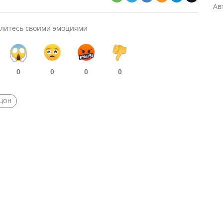
Ав
литесь своими эмоциями
0
0
0
0
ЦОН