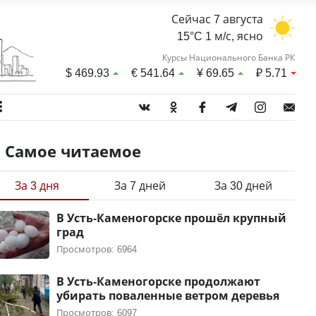
Сейчас 7 августа
15°C 1 м/с, ясно
Курсы Национального Банка РК
$
469.93
€
541.64
¥
69.65
₽
5.71
Самое читаемое
За 3 дня
За 7 дней
За 30 дней
В Усть-Каменогорске прошёл крупный
град
Просмотров: 6964
В Усть-Каменогорске продолжают
убирать поваленные ветром деревья
Просмотров: 6097