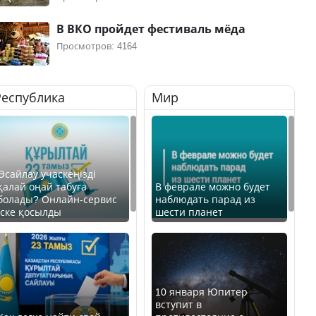
В ВКО пройдет фестиваль мёда
Просмотров: 4164
Республика
Мир
Өсайлау учаскеңізді
қалай оңай табуға
В феврале можно будет
болады? Онлайн-сервис
наблюдать парад из
іске қосылды
шести планет
10 января Юпитер
вступит в