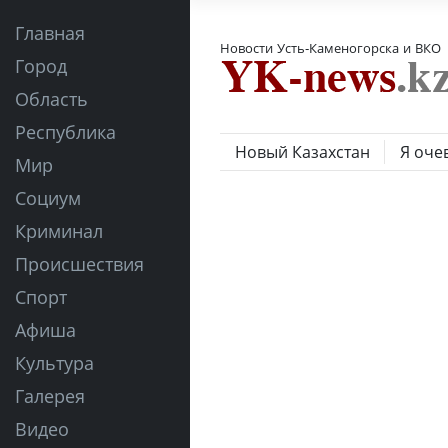
Главная
Новости Усть-Каменогорска и ВКО
Город
Область
Республика
Новый Казахстан
Я оче
Мир
Социум
Криминал
Происшествия
Спорт
Афиша
Культура
Галерея
Видео