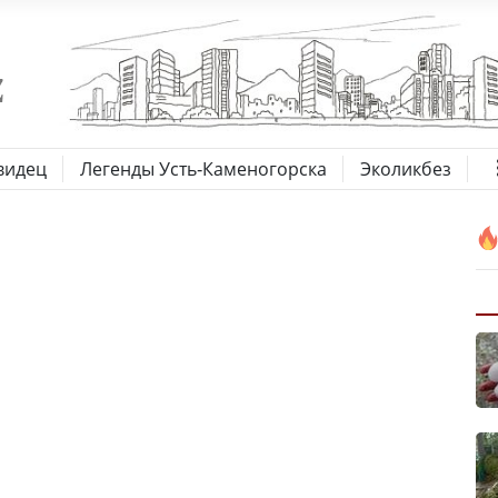
видец
Легенды Усть-Каменогорска
Эколикбез