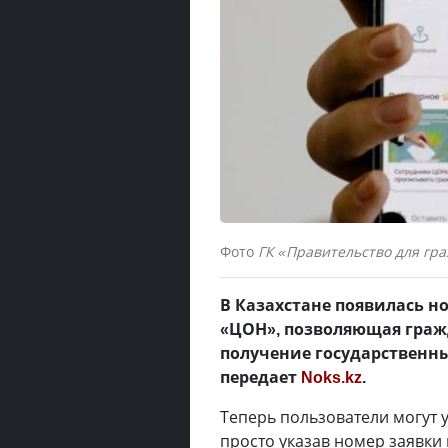
Фото
ГК «Правительство для гр
В Казахстане появилась 
«ЦОН», позволяющая гражд
получение государственны
передает
Noks.kz
.
Теперь пользователи могут у
просто указав номер заявки