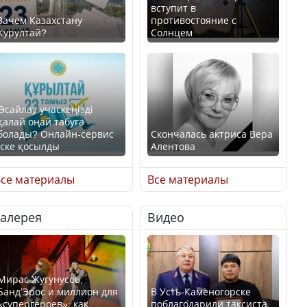
вступит в
Зачем Казахстану
противостояние с
Курултай?
Солнцем
Өсайлау учаскеңізді
қалай оңай табуға
болады? Онлайн-сервис
Скончалась актриса Вера
іске қосылды
Алентова
се материалы
Все материалы
Галерея
Видео
В РФ вынесен заочный
приговор по уголовному
Как легко найти свой
делу об убийстве Игоря
участок для голосования?
Талькова
Мирас Жугунусов,
Банд’Эрос и миллион для
В Усть-Каменогорске
«супергероев»: как
поблагодарили таксиста,