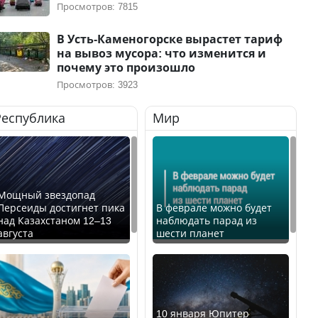
Просмотров: 7815
В Усть-Каменогорске вырастет тариф
на вывоз мусора: что изменится и
почему это произошло
Просмотров: 3923
Республика
Мир
Мощный звездопад
Персеиды достигнет пика
В феврале можно будет
над Казахстаном 12–13
наблюдать парад из
августа
шести планет
10 января Юпитер