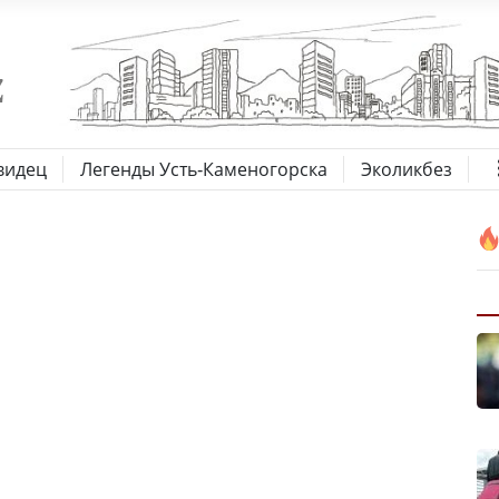
видец
Легенды Усть-Каменогорска
Эколикбез