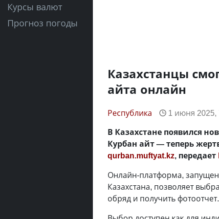
Курсы валют
Прогноз погоды
Казахстанцы смог
айта онлайн
Республика
1 июня 2025, 
В Казахстане появился но
Курбан айт — теперь жер
qurban.muftyat.kz
, передает
Онлайн-платформа, запущен
Казахстана, позволяет выбр
обряд и получить фотоотчет.
Выбор доступен как для инди