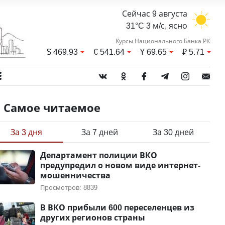
Сейчас 9 августа
31°C 3 м/с, ясно
Курсы Национального Банка РК
$
469.93
€
541.64
¥
69.65
₽
5.71
Самое читаемое
За 3 дня
За 7 дней
За 30 дней
Департамент полиции ВКО
предупредил о новом виде интернет-
мошенничества
Просмотров: 8839
В ВКО прибыли 600 переселенцев из
других регионов страны