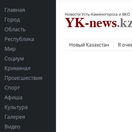
Главная
Новости Усть-Каменогорска и ВКО
Город
Область
Республика
Новый Казахстан
Я оче
Мир
Социум
Криминал
Происшествия
Спорт
Афиша
Культура
Галерея
Видео