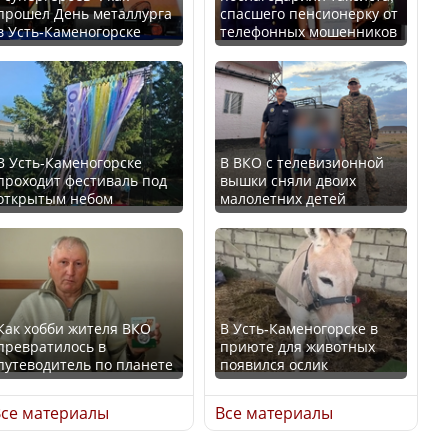
прошел День металлурга
спасшего пенсионерку от
в Усть-Каменогорске
телефонных мошенников
Минтруда назвало
В России введены
отрасли с самыми
дополнительные
высокими зарплатными
ограничения для
предложениями
казахстанских прав
В Усть-Каменогорске
В ВКО с телевизионной
проходит фестиваль под
вышки сняли двоих
открытым небом
малолетних детей
Искусственный интеллект
официально включили в
Трамп официально
школьную программу
вступил в должность
Казахстана
президента США
Как хобби жителя ВКО
В Усть-Каменогорске в
превратилось в
приюте для животных
В Казахстане стало
путеводитель по планете
появился ослик
проще получить
Луну признали объектом
направления на
культурного наследия,
се материалы
Все материалы
медицинские
находящегося под
обследования
угрозой исчезновения