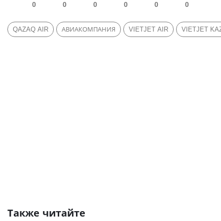
0
0
0
0
0
0
QAZAQ AIR
АВИАКОМПАНИЯ
VIETJET AIR
VIETJET K
Также читайте