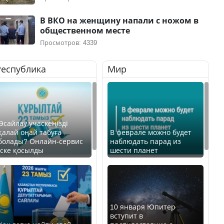
В ВКО на женщину напали с ножом в
общественном месте
Просмотров: 4339
Республика
Мир
Өсайлау учаскеңізді
қалай оңай табуға
В феврале можно будет
болады? Онлайн-сервис
наблюдать парад из
іске қосылды
шести планет
10 января Юпитер
вступит в