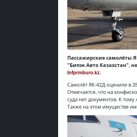
Пассажирские самолёты ЯК
"Бипэк Авто Казахстан", н
Infprmburo.kz
.
Самолёт ЯК-42Д оценили в 282
Отмечается, что на конфиск
суда нет документов. К тому
Также на этом имуществе им