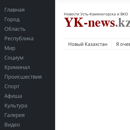
Главная
Новости Усть-Каменогорска и ВКО
Город
Область
Республика
Новый Казахстан
Я оче
Мир
Социум
Криминал
Происшествия
Спорт
Афиша
Культура
Галерея
Видео