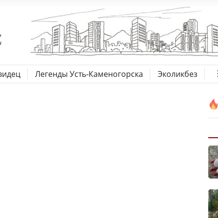
видец
Легенды Усть-Каменогорска
Эколикбез