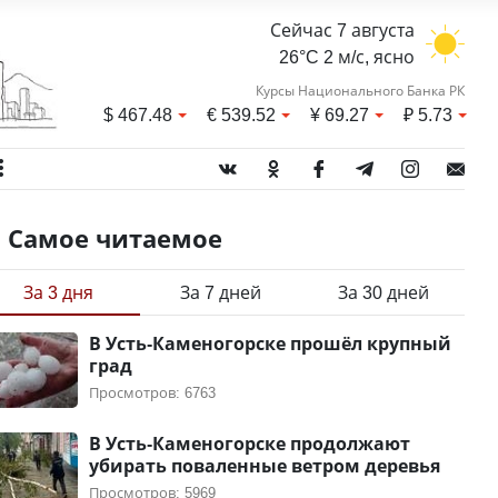
Сейчас 7 августа
26°C 2 м/с, ясно
Курсы Национального Банка РК
$
467.48
€
539.52
¥
69.27
₽
5.73
Самое читаемое
За 3 дня
За 7 дней
За 30 дней
В Усть-Каменогорске прошёл крупный
град
Просмотров: 6763
В Усть-Каменогорске продолжают
убирать поваленные ветром деревья
Просмотров: 5969