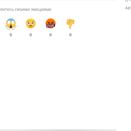
Ав
литесь своими эмоциями
0
0
0
0