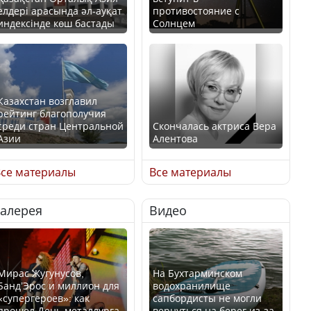
елдері арасында әл-ауқат
противостояние с
индексінде көш бастады
Солнцем
Казахстан возглавил
рейтинг благополучия
среди стран Центральной
Скончалась актриса Вера
Азии
Алентова
се материалы
Все материалы
Галерея
Видео
В РФ вынесен заочный
Будут ли представлены
приговор по уголовному
интересы регионов в
делу об убийстве Игоря
Курултае?
Талькова
Мирас Жугунусов,
На Бухтарминском
Банд’Эрос и миллион для
водохранилище
«супергероев»: как
сапбордисты не могли
прошел День металлурга
вернуться на берег из-за