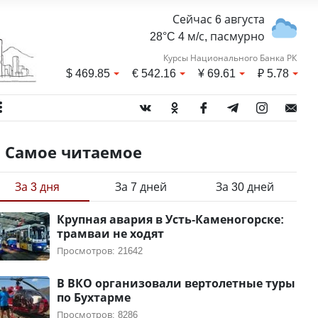
Сейчас 6 августа
28°C 4 м/с, пасмурно
Курсы Национального Банка РК
$
469.85
€
542.16
¥
69.61
₽
5.78
Самое читаемое
За 3 дня
За 7 дней
За 30 дней
Крупная авария в Усть-Каменогорске:
трамваи не ходят
Просмотров: 21642
В ВКО организовали вертолетные туры
по Бухтарме
Просмотров: 8286