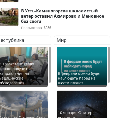
В Усть-Каменогорске шквалистый
ветер оставил Ахмирово и Меновное
без света
Просмотров: 6236
Республика
Мир
В Казахстане стало
проще получить
направления на
В феврале можно будет
медицинские
наблюдать парад из
обследования
шести планет
10 января Юпитер
Қазақстан Орталық Азия
вступит в