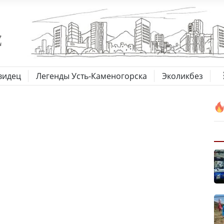
видец
Легенды Усть-Каменогорска
Эколикбез