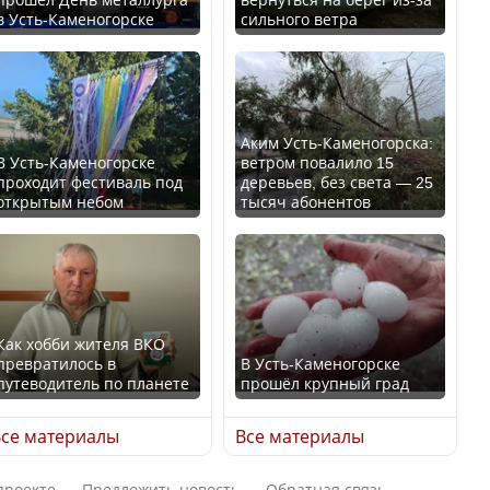
в Усть-Каменогорске
сильного ветра
Ең төменгі жалақы,
В России введены
алимент, экология: жеті
дополнительные
партия сайлаушылармен
ограничения для
нені талқылап жатыр?
казахстанских прав
Аким Усть-Каменогорска:
В Усть-Каменогорске
ветром повалило 15
проходит фестиваль под
деревьев, без света — 25
Минимальная зарплата,
открытым небом
тысяч абонентов
алименты, экология — о
чем говорят с
Трамп официально
избирателями
вступил в должность
представители партий
президента США
Как хобби жителя ВКО
превратилось в
В Усть-Каменогорске
путеводитель по планете
прошёл крупный град
Луну признали объектом
Министр рассказал, из
культурного наследия,
се материалы
Все материалы
чего делают колбасу в
находящегося под
Казахстане
угрозой исчезновения
проекте
Предложить новость
Обратная связь