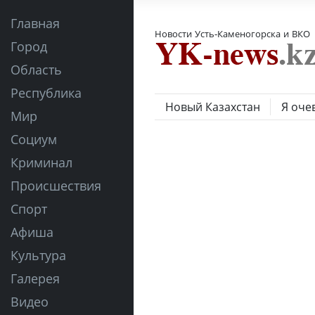
Главная
Новости Усть-Каменогорска и ВКО
Город
Область
Республика
Новый Казахстан
Я оче
Мир
Социум
Криминал
Происшествия
Спорт
Афиша
Культура
Галерея
Видео