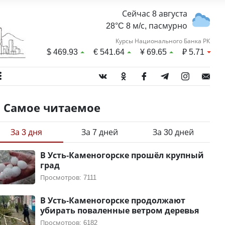
Сейчас 8 августа
28°C 8 м/с, пасмурно
Курсы Национального Банка РК
$
469.93
€
541.64
¥
69.65
₽
5.71
Самое читаемое
За 3 дня
За 7 дней
За 30 дней
В Усть-Каменогорске прошёл крупный
град
Просмотров: 7111
В Усть-Каменогорске продолжают
убирать поваленные ветром деревья
Просмотров: 6182