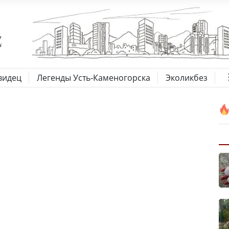
видец
Легенды Усть-Каменогорска
Эколикбез