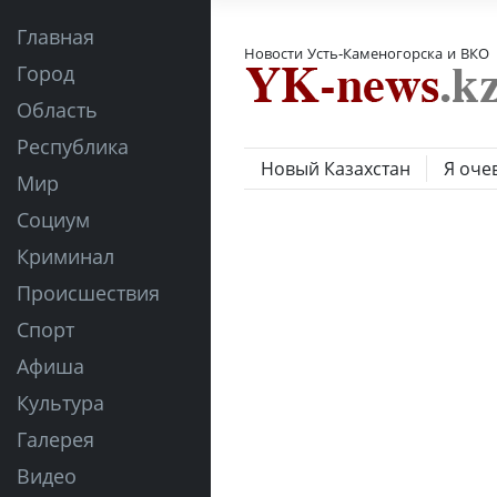
Главная
Новости Усть-Каменогорска и ВКО
Город
Область
Республика
Новый Казахстан
Я оче
Мир
Социум
Криминал
Происшествия
Спорт
Афиша
Культура
Галерея
Видео