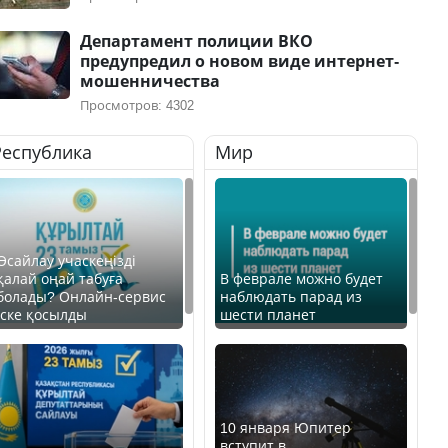
Департамент полиции ВКО
предупредил о новом виде интернет-
мошенничества
Просмотров: 4302
Республика
Мир
Өсайлау учаскеңізді
қалай оңай табуға
В феврале можно будет
болады? Онлайн-сервис
наблюдать парад из
іске қосылды
шести планет
10 января Юпитер
вступит в