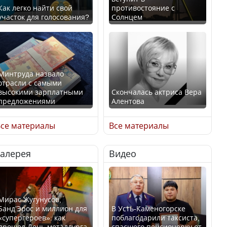
Как легко найти свой
противостояние с
участок для голосования?
Солнцем
Минтруда назвало
отрасли с самыми
высокими зарплатными
Скончалась актриса Вера
предложениями
Алентова
се материалы
Все материалы
Галерея
Видео
Искусственный интеллект
В РФ вынесен заочный
официально включили в
приговор по уголовному
школьную программу
делу об убийстве Игоря
Казахстана
Талькова
Мирас Жугунусов,
Банд’Эрос и миллион для
В Усть-Каменогорске
«супергероев»: как
поблагодарили таксиста,
прошел День металлурга
спасшего пенсионерку от