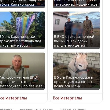
В Казахстане стало
в Усть-Каменогорске
телефонных мошенников
проще получить
В России введены
направления на
дополнительные
медицинские
ограничения для
обследования
казахстанских прав
В Усть-Каменогорске
В ВКО с телевизионной
проходит фестиваль под
вышки сняли двоих
открытым небом
малолетних детей
Қазақстан Орталық Азия
Трамп официально
елдері арасында әл-ауқат
вступил в должность
индексінде көш бастады
президента США
Как хобби жителя ВКО
В Усть-Каменогорске в
превратилось в
приюте для животных
путеводитель по планете
появился ослик
Казахстан возглавил
Луну признали объектом
рейтинг благополучия
культурного наследия,
се материалы
Все материалы
среди стран Центральной
находящегося под
Азии
угрозой исчезновения
проекте
Предложить новость
Обратная связь