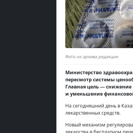
Фото
из архива редакции
Министерство здравоохра
пересмотр системы ценооб
Главная цель — снижение 
и уменьшение финансовой
На сегодняшний день в Каза
лекарственных средств.
Новый механизм регулирова
лекарства в бесплатном пер