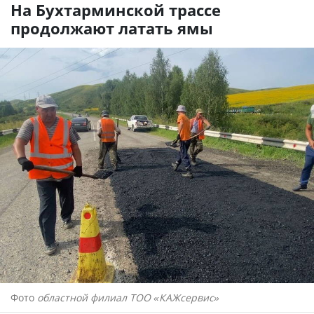
На Бухтарминской трассе
продолжают латать ямы
Фото
областной филиал ТОО «КАЖсервис»