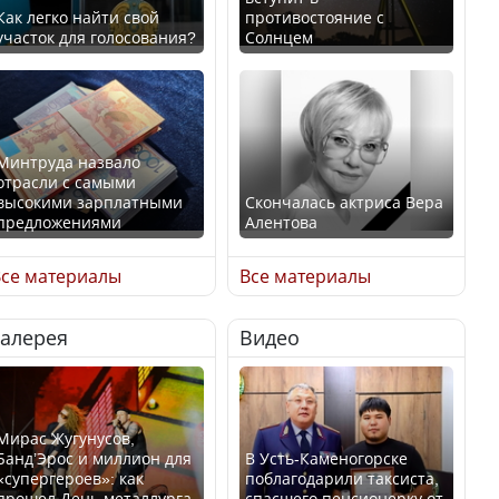
Как легко найти свой
противостояние с
участок для голосования?
Солнцем
Минтруда назвало
отрасли с самыми
высокими зарплатными
Скончалась актриса Вера
предложениями
Алентова
се материалы
Все материалы
Галерея
Видео
Искусственный интеллект
В РФ вынесен заочный
официально включили в
приговор по уголовному
школьную программу
делу об убийстве Игоря
Казахстана
Талькова
Мирас Жугунусов,
Банд’Эрос и миллион для
В Усть-Каменогорске
«супергероев»: как
поблагодарили таксиста,
прошел День металлурга
спасшего пенсионерку от