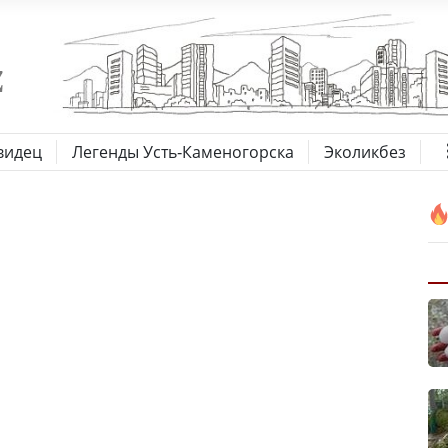
видец
Легенды Усть-Каменогорска
Эколикбез