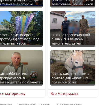
В Казахстане стало
в Усть-Каменогорске
телефонных мошенников
проще получить
В России введены
направления на
дополнительные
медицинские
ограничения для
обследования
казахстанских прав
В Усть-Каменогорске
В ВКО с телевизионной
проходит фестиваль под
вышки сняли двоих
открытым небом
малолетних детей
Қазақстан Орталық Азия
Трамп официально
елдері арасында әл-ауқат
вступил в должность
индексінде көш бастады
президента США
Как хобби жителя ВКО
В Усть-Каменогорске в
превратилось в
приюте для животных
путеводитель по планете
появился ослик
Казахстан возглавил
Луну признали объектом
рейтинг благополучия
культурного наследия,
се материалы
Все материалы
среди стран Центральной
находящегося под
Азии
угрозой исчезновения
проекте
Предложить новость
Обратная связь