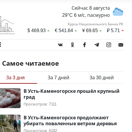
Сейчас 8 августа
29°C 6 м/с, пасмурно
Курсы Национального Банка РК
$
469.93
€
541.64
¥
69.65
₽
5.71
Самое читаемое
За 3 дня
За 7 дней
За 30 дней
В Усть-Каменогорске прошёл крупный
град
Просмотров: 7111
В Усть-Каменогорске продолжают
убирать поваленные ветром деревья
Просмотров: 6182