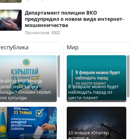
Департамент полиции ВКО
предупредил о новом виде интернет-
мошенничества
Просмотров: 4302
Республика
Мир
Өсайлау учаскеңізді
қалай оңай табуға
В феврале можно будет
болады? Онлайн-сервис
наблюдать парад из
іске қосылды
шести планет
10 января Юпитер
вступит в