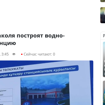
коля построят водно-
анцию
 3:45
Сейчас читают:
0