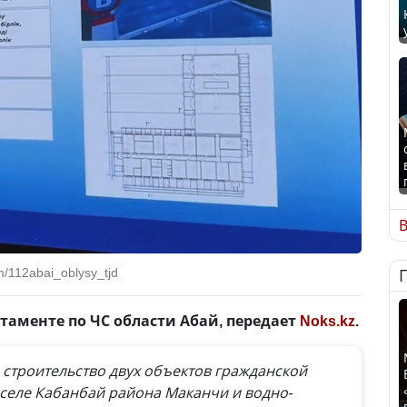
В
/112abai_oblysy_tjd
таменте по ЧС области Абай, передает
Noks.kz
.
 строительство двух объектов гражданской
 селе Кабанбай района Маканчи и водно-