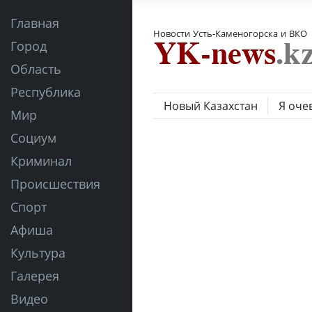
Главная
Новости Усть-Каменогорска и ВКО
Город
Область
Республика
Новый Казахстан
Я оче
Мир
Социум
Криминал
Происшествия
Спорт
Афиша
Культура
Галерея
Видео