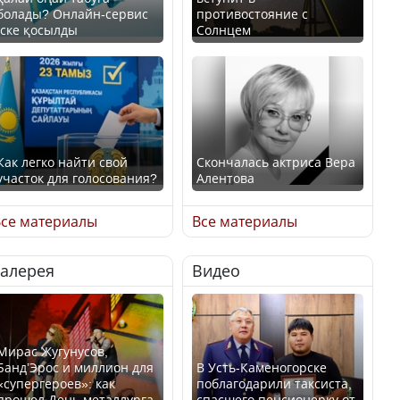
болады? Онлайн-сервис
противостояние с
іске қосылды
Солнцем
Как легко найти свой
Скончалась актриса Вера
участок для голосования?
Алентова
се материалы
Все материалы
Галерея
Видео
Минтруда назвало
В РФ вынесен заочный
отрасли с самыми
приговор по уголовному
высокими зарплатными
делу об убийстве Игоря
предложениями
Талькова
Мирас Жугунусов,
Банд’Эрос и миллион для
В Усть-Каменогорске
«супергероев»: как
поблагодарили таксиста,
прошел День металлурга
спасшего пенсионерку от