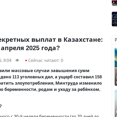
кретных выплат в Казахстане:
 апреля 2025 года?
, 9:04
Сейчас читают:
0
ыявили массовые случаи завышения сумм
ено 113 уголовных дел, а ущерб составил 158
вратить злоупотребления, Минтруда изменило
по беременности, родам и уходу за ребёнком,
?
ого с 30-й недели беременности (до 70 дней до