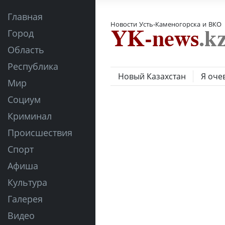
Главная
Новости Усть-Каменогорска и ВКО
Город
Область
Республика
Новый Казахстан
Я оче
Мир
Социум
Криминал
Происшествия
Спорт
Афиша
Культура
Галерея
Видео