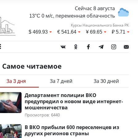
Сейчас 8 августа
13°C 0 м/с, переменная облачность
Курсы Национального Банка РК
$
469.93
€
541.64
¥
69.65
₽
5.71
Самое читаемое
За 3 дня
За 7 дней
За 30 дней
Департамент полиции ВКО
предупредил о новом виде интернет-
мошенничества
Просмотров: 6440
В ВКО прибыли 600 переселенцев из
других регионов страны