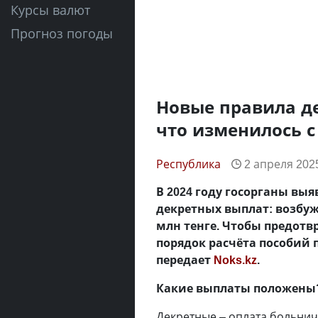
Курсы валют
Прогноз погоды
Новые правила де
что изменилось с
Республика
2 апреля 2025
В 2024 году госорганы в
декретных выплат: возбужд
млн тенге. Чтобы предот
порядок расчёта пособий 
передает
Noks.kz
.
Какие выплаты положены
Декретные – оплата больничн