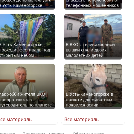
в Усть-Каменогорске
телефонных мошенников
Искусственный интеллект
В России введены
официально включили в
дополнительные
школьную программу
ограничения для
Казахстана
казахстанских прав
В Усть-Каменогорске
В ВКО с телевизионной
проходит фестиваль под
вышки сняли двоих
В Казахстане стало
открытым небом
малолетних детей
проще получить
направления на
Трамп официально
медицинские
вступил в должность
обследования
президента США
Как хобби жителя ВКО
В Усть-Каменогорске в
превратилось в
приюте для животных
путеводитель по планете
появился ослик
Луну признали объектом
Қазақстан Орталық Азия
культурного наследия,
се материалы
Все материалы
елдері арасында әл-ауқат
находящегося под
индексінде көш бастады
угрозой исчезновения
проекте
Предложить новость
Обратная связь