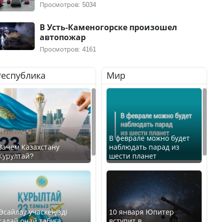
Просмотров: 5034
В Усть-Каменогорске произошел
автопожар
Просмотров: 4161
Республика
Мир
В феврале можно будет
Зачем Казахстану
наблюдать парад из
Курултай?
шести планет
Өсайлау учаскеңізді
10 января Юпитер
қалай оңай табуға
вступит в