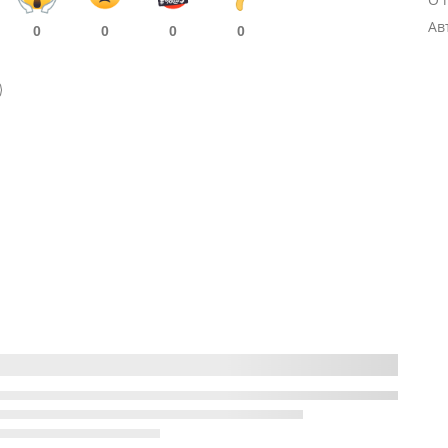
Ав
0
0
0
0