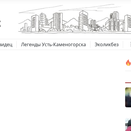
видец
Легенды Усть-Каменогорска
Эколикбез